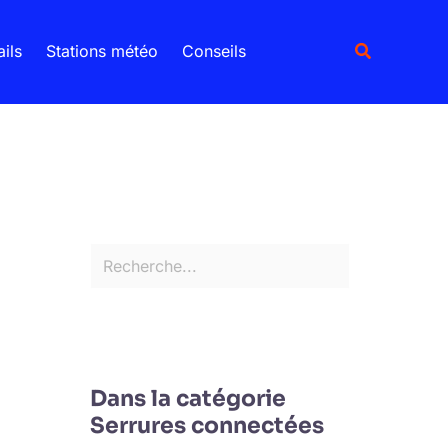
R
e
Recherche
ails
Stations météo
Conseils
c
h
e
r
c
h
e
r
Dans la catégorie
Serrures connectées