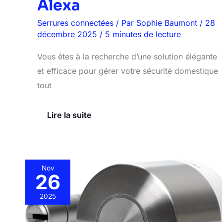
Alexa
Serrures connectées
/ Par
Sophie Baumont
/
28
décembre 2025
/
5 minutes de lecture
Vous êtes à la recherche d’une solution élégante
et efficace pour gérer votre sécurité domestique
tout
Lire la suite
Nov
26
Test
:
2025
nuki
Smart
Lock