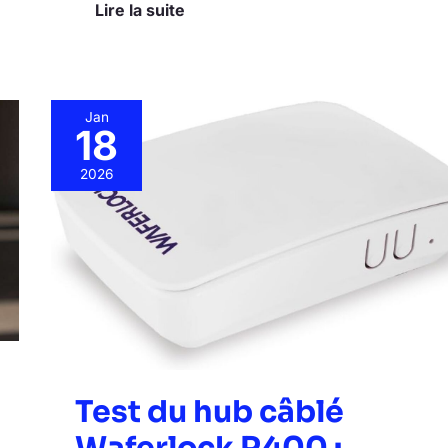
Lire la suite
Jan
18
Test
du
2026
hub
câblé
Waferlock
R400
:
connexion
fiable
pour
serrure
Zigbee
C760
Test du hub câblé