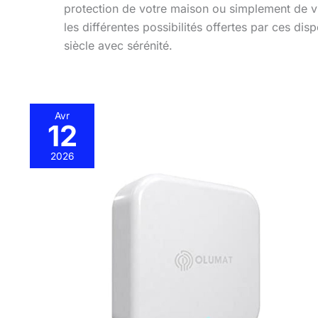
protection de votre maison ou simplement de vi
les différentes possibilités offertes par ces dis
siècle avec sérénité.
Avr
12
Test
OLUMAT
2026
:
hub
intelligent
pour
serrure
télécommandée