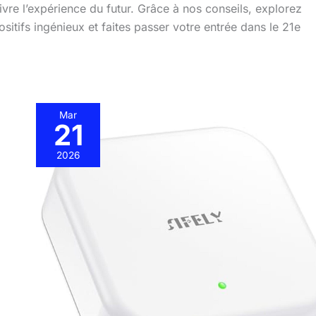
vre l’expérience du futur. Grâce à nos conseils, explorez
positifs ingénieux et faites passer votre entrée dans le 21e
Mar
21
Test
de
2026
la
passerelle
G2
Sifely
:
hub
Wi-
Fi
pour
serrure
intelligente