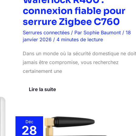
Waferlock R400 :
connexion fiable pour
serrure Zigbee C760
Serrures connectées
/ Par
Sophie Baumont
/
18
janvier 2026
/
4 minutes de lecture
Dans un monde où la sécurité domestique ne doi
jamais être compromise, vous recherchez
certainement une
Lire la suite
Déc
28
Test
de