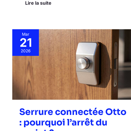
Lire la suite
Mar
21
Serrure
connectée
2026
Otto
:
pourquoi
l’arrêt
du
projet
?
Serrure connectée Otto
: pourquoi l’arrêt du