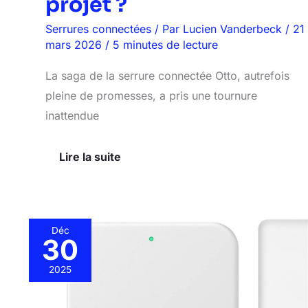
projet ?
Serrures connectées
/ Par
Lucien Vanderbeck
/
21
mars 2026
/
5 minutes de lecture
La saga de la serrure connectée Otto, autrefois
pleine de promesses, a pris une tournure
inattendue
Lire la suite
Déc
30
Test
Ruveno
2025
G2
:
hub