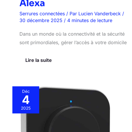
Alexa
Serrures connectées
/ Par
Lucien Vanderbeck
/
30 décembre 2025
/
4 minutes de lecture
Dans un monde où la connectivité et la sécurité
sont primordiales, gérer l’accès à votre domicile
Lire la suite
Déc
4
Test
de
2025
la
serrure
intelligente
SMONET