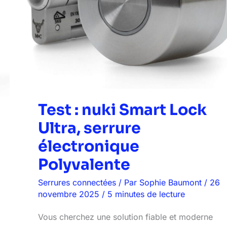
Ultra,
serrure
électronique
Polyvalente
Test : nuki Smart Lock
Ultra, serrure
électronique
Polyvalente
Serrures connectées
/ Par
Sophie Baumont
/
26
novembre 2025
/
5 minutes de lecture
Vous cherchez une solution fiable et moderne