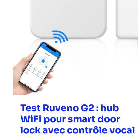
WiFi
pour
smart
door
lock
avec
contrôle
vocal
Alexa
Test Ruveno G2 : hub
WiFi pour smart door
lock avec contrôle vocal