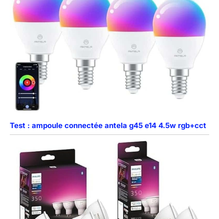
Test : ampoule connectée antela g45 e14 4.5w rgb+cct