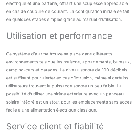
électrique et une batterie, offrant une souplesse appréciable
d'un clavier tactile
COMPATIBLE AVEC
en cas de coupure de courant. La configuration initiale se fait
l'application TUYA
en quelques étapes simples grâce au manuel d’utilisation.
SMART : Cette
application disponible
Utilisation et performance
pour iOS et Android vous
permet de contrôler
notre alarme ainsi que
Ce système d’alarme trouve sa place dans différents
d'autres périphériques
environnements tels que les maisons, appartements, bureaux,
de différents fabricants.
De cette façon, vous
camping-cars et garages. Le niveau sonore de 100 décibels
créez votre maison
est suffisant pour alerter en cas d’intrusion, même si certains
intelligente que vous
utilisateurs trouvent la puissance sonore un peu faible. La
pouvez contrôler sur
possibilité d’utiliser une sirène extérieure avec un panneau
votre smartphone.
INSTALLATION
solaire intégré est un atout pour les emplacements sans accès
INDÉPENDANTE : Les
facile à une alimentation électrique classique.
capteurs d'alarme
maison sans fil
Service client et fiabilité
permettent une
installation rapide et