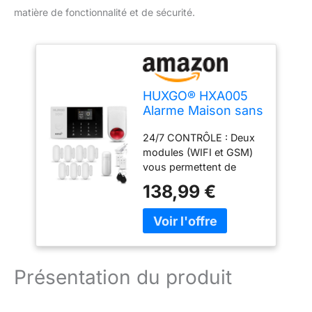
matière de fonctionnalité et de sécurité.
HUXGO® HXA005
Alarme Maison sans
Fil WiFi + GSM 4G
24/7 CONTRÔLE : Deux
avec Sirène
modules (WIFI et GSM)
exterieure sans Fil |
vous permettent de
Système d'alarme
contrôler l'alarme maison
avec détecteur de
138,99 €
sans fil à partir de votre
Mouvement, 7X
téléphone via
capteurs de Porte |
l'application TUYA Smart
Kit sécurité Maison,
Mobile ou par messages
Appartement,
texte. Menu d'alarme et
Garage
instructions en français
Présentation du produit
et en anglais. FACILE À
UTILISER : logiciel