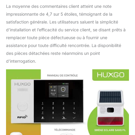
efficace du système.
La moyenne des commentaires client atteint une note
Aucun câblage
impressionnante de 4,7 sur 5 étoiles, témoignant de la
supplémentaire n'est
requis, et l'ensemble
satisfaction générale. Les utilisateurs saluent la simplicité
contient également les
d’installation et l’efficacité du service client, se disant prêts à
accessoires nécessaires
remplacer toute pièce défectueuse ou à fournir une
à l'installation (ruban
assistance pour toute difficulté rencontrée. La disponibilité
adhésif de vis à vis à
goujons) KIT : panneau
des pièces détachées reste néanmoins un point
de commande, sirène
d’interrogation.
sans fil, 1x détecteur de
mouvement PIR, 7x
détecteur d'ouverture de
porte/fenêtre, 2x
télécommande, 2x porte-
clés RFiD, adaptateur
secteur, piles,
accessoires de montage.
Le kit est extensible à 99
détecteurs..