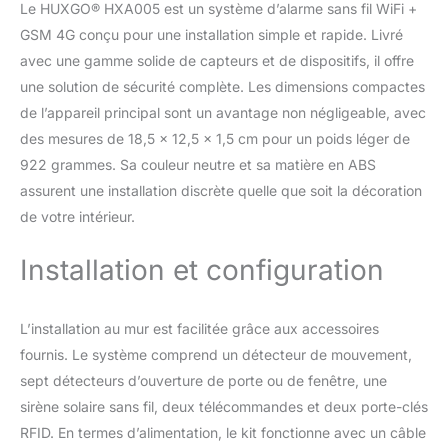
d'alarme intuitif et
Le HUXGO® HXA005 est un système d’alarme sans fil WiFi +
instructions sont
GSM 4G conçu pour une installation simple et rapide. Livré
disponibles en Français
avec une gamme solide de capteurs et de dispositifs, il offre
et anglais FONCTIONS :
Système anti-
une solution de sécurité complète. Les dimensions compactes
cambriolage ; avec
de l’appareil principal sont un avantage non négligeable, avec
protection contre le
des mesures de 18,5 x 12,5 x 1,5 cm pour un poids léger de
sabotage ; Notification
922 grammes. Sa couleur neutre et sa matière en ABS
d'alarme au téléphone
(SMS de langue ou
assurent une installation discrète quelle que soit la décoration
application) Planification
de votre intérieur.
du délai de production
de programmation;
Installation et configuration
Activation par
télécommande et RFID;
Alimentation d'urgence
L’installation au mur est facilitée grâce aux accessoires
de 4 à 6h (voir la
fournis. Le système comprend un détecteur de mouvement,
description
supplémentaire des
sept détecteurs d’ouverture de porte ou de fenêtre, une
fonctions). L'alarme est
sirène solaire sans fil, deux télécommandes et deux porte-clés
également équipée d'un
RFID. En termes d’alimentation, le kit fonctionne avec un câble
écran couleur (2,4") et