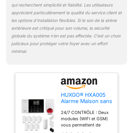
qui recherchent simplicité et fiabilité. Les utilisateurs
supplémentaire des
fonctions). L'alarme est
apprécient particulièrement la qualité du service client et
également équipée d'un
les options d’installation flexibles. Si le son de la sirène
écran couleur (2,4") et
extérieure est critiqué pour son volume, la sécurité
d'un clavier tactile
globale du système n’en est pas affectée. C’est un choix
COMPATIBLE AVEC
l'application TUYA
judicieux pour protéger votre foyer avec un effort
SMART : Cette
minimal.
application disponible
pour iOS et Android vous
permet de contrôler
notre alarme ainsi que
d'autres périphériques
de différents fabricants.
De cette façon, vous
HUXGO® HXA005
créez votre maison
Alarme Maison sans
intelligente que vous
Fil WiFi + GSM 4G
pouvez contrôler sur
24/7 CONTRÔLE : Deux
avec Sirène
votre smartphone.
modules (WIFI et GSM)
exterieure sans Fil |
INSTALLATION
vous permettent de
Système d'alarme
INDÉPENDANTE : Les
contrôler l'alarme maison
avec détecteur de