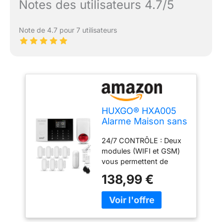
Notes des utilisateurs 4.7/5
Note de 4.7 pour 7 utilisateurs
HUXGO® HXA005
Alarme Maison sans
Fil WiFi + GSM 4G
24/7 CONTRÔLE : Deux
avec Sirène
modules (WIFI et GSM)
exterieure sans Fil |
vous permettent de
Système d'alarme
contrôler l'alarme maison
avec détecteur de
138,99 €
sans fil à partir de votre
Mouvement, 7X
téléphone via
capteurs de Porte |
l'application TUYA Smart
Kit sécurité Maison,
Mobile ou par messages
Appartement,