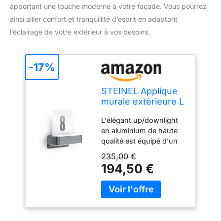
apportant une touche moderne à votre façade. Vous pourrez
ainsi allier confort et tranquillité d’esprit en adaptant
l’éclairage de votre extérieur à vos besoins.
-17%
STEINEL Applique
murale extérieure L
820 SC anthracite
L'élégant up/downlight
en aluminium de haute
qualité est équipé d'un
panneau de numéro de
235,00 €
maison et est donc idéal
194,50 €
pour l'entrée de votre
maison. Avec seulement
9,8 W, l'applique LED
génère une luminosité de
679 lm. La lumière