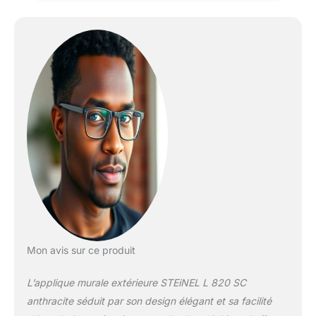
679 lm. La lumière
d'ambiance blanc chaud
assure un éclairage
d'ambiance autour de
votre maison. Un
démarrage agréable de la
lumière en douceur fait
passer le luminaire à 100
% de sa puissance. Le
luminaire d'extérieur peut
être facilement mis en
réseau via Bluetooth, ce
qui permet de contrôler
tous les réglages via
l'application. Fonctions
phares : Lumière de base
et principale à intensité
Mon avis sur ce produit
variable, allumage
agréable de la lumière
L’applique murale extérieure STEiNEL L 820 SC
douce, 4 heures de
lumière continue. Le
anthracite séduit par son design élégant et sa facilité
capteur haute fréquence