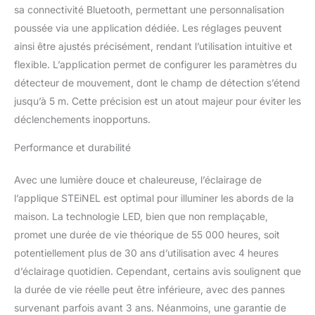
sa connectivité Bluetooth, permettant une personnalisation
invisible détecte de
poussée via une application dédiée. Les réglages peuvent
manière fiable tout
mouvement jusqu'à 5 m
ainsi être ajustés précisément, rendant l’utilisation intuitive et
dans un angle de 160°.
flexible. L’application permet de configurer les paramètres du
Les portées, les réglages
détecteur de mouvement, dont le champ de détection s’étend
de l'heure et de la
jusqu’à 5 m. Cette précision est un atout majeur pour éviter les
crépuscularité peuvent
être facilement réglés via
déclenchements inopportuns.
l'application. Contenu de
la livraison : Lampe
Performance et durabilité
d'extérieur LED, matériel
de montage (3x vis, 3x
Avec une lumière douce et chaleureuse, l’éclairage de
chevilles 6mm, 3x
l’applique STEiNEL est optimal pour illuminer les abords de la
entretoises), arc de
maison. La technologie LED, bien que non remplaçable,
numéro de maison,
promet une durée de vie théorique de 55 000 heures, soit
mode d'emploi |
Dimensions (L x l x H) :
potentiellement plus de 30 ans d’utilisation avec 4 heures
14,6 x 23 x 26,1 cm |
d’éclairage quotidien. Cependant, certains avis soulignent que
Poids : 1.04 kg |
la durée de vie réelle peut être inférieure, avec des pannes
Alimentation secteur :
survenant parfois avant 3 ans. Néanmoins, une garantie de
220-240 V / 50-60 Hz