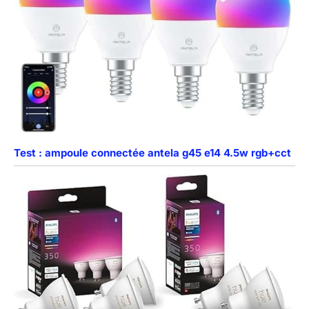
Test : ampoule connectée antela g45 e14 4.5w rgb+cct