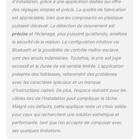
d’installation, grâce à une application dédiée qui offre
intégré de manière
des réglages simples et précis. La qualité de fabrication
invisible détecte de
est appréciable, bien que les composants en plastique
manière fiable tout
mouvement jusqu'à 5 m
puissent décevoir. La détection de mouvement est
dans un angle de 160°.
précise
et l’éclairage, plus puissant qu’attendu, améliore
Les portées, les réglages
la sécurité de la maison. La configuration intuitive via
de l'heure et de la
Bluetooth et la possibilité de contrôle maître-esclave
crépuscularité peuvent
être facilement réglés via
sont des atouts indéniables. Toutefois, le prix est jugé
l'application. Contenu de
excessif et la durée de vie semble limitée. L’application
la livraison : Lampe
présente des faiblesses, notamment des problèmes
d'extérieur LED, matériel
avec les caractères spéciaux et un manque
de montage (3x vis, 3x
d’instructions claires. De plus, l’espace restreint pour les
chevilles 6mm, 3x
entretoises), arc de
câbles lors de l’installation peut compliquer la tâche.
numéro de maison,
Malgré ces défauts, cette applique reste un choix solide
mode d'emploi |
pour ceux qui recherchent une solution esthétique et
Dimensions (L x l x H) :
performante, tant que l’on accepte de composer avec
14,6 x 23 x 26,1 cm |
Poids : 1.04 kg |
ses quelques limitations.
Alimentation secteur :