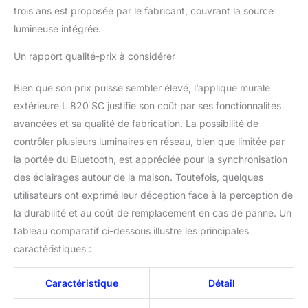
Ce produit est un produit
trois ans est proposée par le fabricant, couvrant la source
contenant. Les produits
lumineuse intégrée.
contenants sont
luminaires qui peuvent
Un rapport qualité-prix à considérer
être démontés afin de
vérifier séparément la ou
Bien que son prix puisse sembler élevé, l’applique murale
les sources lumineuses
extérieure L 820 SC justifie son coût par ses fonctionnalités
contenues. Ce produit
avancées et sa qualité de fabrication. La possibilité de
contient une source
lumineuse de classe
contrôler plusieurs luminaires en réseau, bien que limitée par
d'efficacité énergétique D
la portée du Bluetooth, est appréciée pour la synchronisation
des éclairages autour de la maison. Toutefois, quelques
utilisateurs ont exprimé leur déception face à la perception de
la durabilité et au coût de remplacement en cas de panne. Un
tableau comparatif ci-dessous illustre les principales
caractéristiques :
Caractéristique
Détail