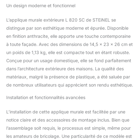
d'ambiance blanc chaud
Un design moderne et fonctionnel
assure un éclairage
d'ambiance autour de
L’applique murale extérieure L 820 SC de STEiNEL se
votre maison. Un
distingue par son esthétique moderne et épurée. Disponible
démarrage agréable de la
lumière en douceur fait
en finition anthracite, elle apporte une touche contemporaine
passer le luminaire à 100
à toute façade. Avec des dimensions de 14,5 x 23 x 26 cm et
% de sa puissance. Le
un poids de 1,13 kg, elle est compacte tout en étant robuste.
luminaire d'extérieur peut
Conçue pour un usage domestique, elle se fond parfaitement
être facilement mis en
réseau via Bluetooth, ce
dans l’architecture extérieure des maisons. La qualité des
qui permet de contrôler
matériaux, malgré la présence de plastique, a été saluée par
tous les réglages via
de nombreux utilisateurs qui apprécient son rendu esthétique.
l'application. Fonctions
phares : Lumière de base
Installation et fonctionnalités avancées
et principale à intensité
variable, allumage
L’installation de cette applique murale est facilitée par une
agréable de la lumière
notice claire et des accessoires de montage inclus. Bien que
douce, 4 heures de
lumière continue. Le
l’assemblage soit requis, le processus est simple, même pour
capteur haute fréquence
les amateurs de bricolage. Une particularité de ce modèle est
intégré de manière