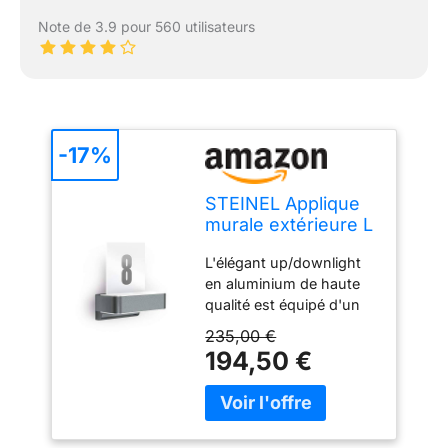
Note de 3.9 pour 560 utilisateurs
-17%
STEINEL Applique
murale extérieure L
820 SC anthracite
L'élégant up/downlight
en aluminium de haute
qualité est équipé d'un
panneau de numéro de
235,00 €
maison et est donc idéal
194,50 €
pour l'entrée de votre
maison. Avec seulement
9,8 W, l'applique LED
génère une luminosité de