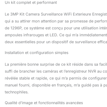
boîtier en alumin
Un kit complet et performant
d'excellentes pe
extrêmes telles qu
Le 3MP Kit Camera Surveillance WiFi Exterieure Enregist
Heures, Prend en
vidéosurveillanc
qui a su attirer mon attention par sa promesse de perfo
24 heures. Lorsqu
de 1296P, ce système est conçu pour une utilisation intér
automatiquement 
ampoules infrarouges et LED. Ce qui m’a immédiatement sé
comme exemple, si
Remarque : Aucun 
deux essentielles pour un dispositif de surveillance effic
【Connectez-vous 
prend en charge la
Installation et configuration simples
Android) ou PC (W
code QR.
La première bonne surprise de ce kit réside dans sa facili
suffi de brancher les caméras et l’enregistreur NVR au co
révélée stable et rapide, ce qui m’a permis de configur
manuel fourni, disponible en français, m’a guidé pas à p
technophiles.
Qualité d’image et fonctionnalités avancées