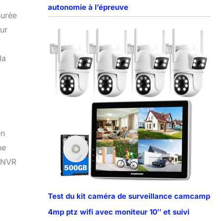
autonomie à l’épreuve
surée
sur
la
en
ne
r NVR
Test du kit caméra de surveillance camcamp
4mp ptz wifi avec moniteur 10″ et suivi