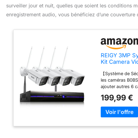
surveiller jour et nuit, quelles que soient les condition
enregistrement audio, vous bénéficiez d’une couverture co
REIGY 3MP Sys
Kit Camera V
Camera, Audio
【Système de Sécu
Imperméable
les caméras B0B
ajouter autres 6
HD 3MP et Vision
199,99 €
sur ce qui l'intér
s'allumeront auto
s'assurer que vou
IP66】Le système 
intégrés, vous po
moment, n'importe