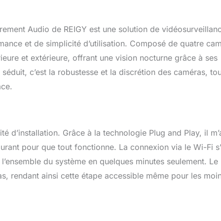
ium robuste et une conception étanche IP66. Il peut maintenir
rformances même dans des conditions météorologiques
e la neige, le gel et le soleil. 【Enregistrement Continu de 24
rement Audio de REIGY est une solution de vidéosurveillan
 Charge un Disque Dur Maximal de 6 To】Ce kit de
e configure automatiquement l'enregistrement continu pendant
rmance et de simplicité d’utilisation. Composé de quatre ca
e l'espace de stockage du disque dur est faible, il écrase
ieure et extérieure, offrant une vision nocturne grâce à ses
les anciens enregistrements. En prenant un disque dur de 1 To
duit, c’est la robustesse et la discrétion des caméras, to
 4 caméras enregistrent en continu, cela peut durer 8 jours.
disque dur n'est installé dans ce kit de surveillance.
ace.
avec IOS, Android, Windows】Ce kit de vidéosurveillance wifi
 visualisation à distance dans l'application Eseecloud (iOS et
indows), la configuration est un jeu d'enfant en scannant le
té d’installation. Grâce à la technologie Plug and Play, il m’
urant pour que tout fonctionne. La connexion via le Wi-Fi s’
er l’ensemble du système en quelques minutes seulement. Le
as, rendant ainsi cette étape accessible même pour les moi