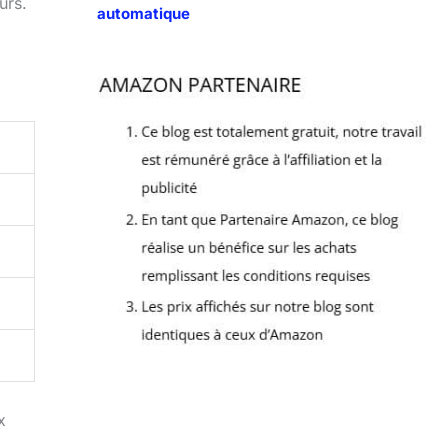
urs.
automatique
x