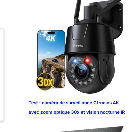
Test : caméra de surveillance Ctronics 4K
avec zoom optique 30x et vision nocturne IR