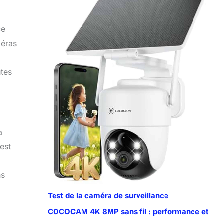
ce
méras
utes
a
est
ns
Test de la caméra de surveillance
COCOCAM 4K 8MP sans fil : performance et