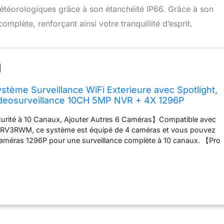
s météorologiques grâce à son étanchéité IP66. Grâce à son
mplète, renforçant ainsi votre tranquillité d’esprit.
tème Surveillance WiFi Exterieure avec Spotlight,
ideosurveillance 10CH 5MP NVR + 4X 1296P
 Bidirectionnel Vision Nocturne Colorée
rité à 10 Canaux, Ajouter Autres 6 Caméras】Compatible avec
 sans HDD
SRV3RWM, ce système est équipé de 4 caméras et vous pouvez
 caméras 1296P pour une surveillance complète à 10 canaux. 【Pro
 Nocturne Colorée】Tout le monde veut toujours garder un œil
esse. La mode de vision nocturne des lumière IR ou le projecteurs
matiquement lorsque la lumière ambiante est faible pour
s êtes visible dans l'obscurité. 【Audio Bidirectionnel et Etanche
de sécurité dispose d'un haut-parleur et d'un microphone
uvez parler aux personnes à proximité de la caméra à tout
 où, et même effrayer les intrus. La caméra extérieure utilise un