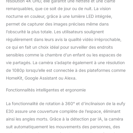
résolution 4K UHD, elle garantit une netteté et une clarté
temps réel grâce à
remarquables, que ce soit de jour ou de nuit. La vision
l'audio bidirectionnel.
nocturne en couleur, grâce à une lumière LED intégrée,
Vision 360°
permet de capturer des images précises même dans
exceptionnelle : Les
nouvelles fonctionnalités
l’obscurité la plus totale. Les utilisateurs soulignent
de l'application, telles
régulièrement dans leurs avis la qualité vidéo irréprochable,
que la mise au point en
ce qui en fait un choix idéal pour surveiller des endroits
un clic et la vue
sensibles comme la chambre d’un enfant ou les espaces de
panoramique, vous
permettent de changer
vie partagés. La caméra s’adapte également à une résolution
rapidement la vue de la
de 1080p lorsqu’elle est connectée à des plateformes comme
caméra d'un seul clic sur
HomeKit, Google Assistant ou Alexa.
l'écran. Détection et suivi
par IA : La puissante IA
Fonctionnalités intelligentes et ergonomie
locale peut reconnaître
avec précision les
La fonctionnalité de rotation à 360° et d’inclinaison de la eufy
humains, les animaux de
E30 assure une couverture complète de l’espace, éliminant
compagnie, les sons et
les pleurs. Lorsque la
ainsi les angles morts. Grâce à la détection par IA, la caméra
caméra détecte des
suit automatiquement les mouvements des personnes, des
personnes et des