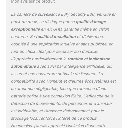
Mon avis sur ce produit
rapidement la vue de la
caméra d'un seul clic sur
La caméra de surveillance Eufy Security E30, vendue en
l'écran. Détection et suivi
par IA : La puissante IA
pack de deux, se distingue par sa
qualité d’image
locale peut reconnaître
exceptionnelle
en 4K UHD, garantie même en vision
avec précision les
nocturne. Sa
facilité d’installation
et d’utilisation,
humains, les animaux de
couplée à une application intuitive et sans publicité, en
compagnie, les sons et
les pleurs. Lorsque la
font un choix idéal pour sécuriser son domicile.
caméra détecte des
J’apprécie particulièrement la
rotation et inclinaison
personnes et des
automatique
avec suivi par intelligence artificielle, qui
animaux, elle les suit et
assurent une couverture optimale de l’espace. La
les filme pour que vous
sachiez exactement où
compatibilité avec HomeKit et d’autres écosystèmes est
ils se trouvent. Vision
un atout non négligeable, bien que l’absence d’une
nocturne en couleur
batterie oblige à une connexion filaire. L’efficacité de la
avec projecteur : Le
détection de mouvements, de personnes et d’animaux
projecteur intégré vous
permet de passer
est indéniable, et l’absence d’abonnement pour le
facilement du mode
stockage local renforce l’intérêt de ce produit.
vision nocturne en
Néanmoins, j’aurais apprécié l’inclusion d’une carte