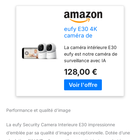
eufy E30 4K
caméra de
Surveillance
La caméra intérieure E30
intérieure, Paquet
eufy est notre caméra de
de 2
surveillance avec IA
dernière génération en
128,00 €
2024. Elle capture
chaque instant avec une
clarté 4K pour protéger
votre maison, votre
famille, vos bébés et vos
animaux. Enregistrement
Performance et qualité d’image
continu en 4K : Obtenez
des images 4K de votre
La eufy Security Camera Interieure E30 impressionne
espace tout au long de la
journée et communiquez
d’emblée par sa qualité d’image exceptionnelle. Dotée d’une
avec votre famille en