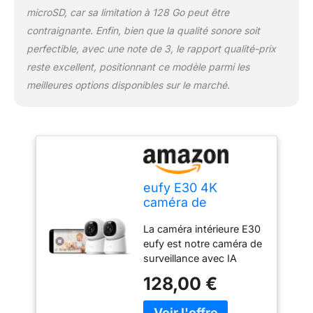
couleur au mode vision
microSD, car sa limitation à 128 Go peut être
nocturne infrarouge pour
contraignante. Enfin, bien que la qualité sonore soit
des images claires,
même la nuit. Le
perfectible, avec une note de 3, le rapport qualité-prix
projecteur a également
reste excellent, positionnant ce modèle parmi les
un effet dissuasif.
meilleures options disponibles sur le marché.
Compatible avec
Homekit, Alexa et
l'Assistant Google : La
caméra est compatible
avec ces trois systèmes
pour une protection plus
efficace de votre espace
eufy E30 4K
(la qualité d'image passe
caméra de
à 1 080p si vous utilisez
Surveillance
Homekit), vos
La caméra intérieure E30
intérieure, Paquet
enfants/bébés et
eufy est notre caméra de
de 2
animaux. Sécurité locale,
surveillance avec IA
aucuns frais mensuels :
dernière génération en
128,00 €
En plus du stockage
2024. Elle capture
cloud, eufy vous offre
chaque instant avec une
également une option de