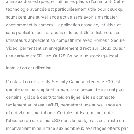
animaux domestiques, et même les pleurs d’un enfant. Cette
animaux, elle les suit et
technologie avancée est particulièrement utile pour ceux qui
les filme pour que vous
sachiez exactement où
souhaitent une surveillance active sans avoir à manipuler
ils se trouvent. Vision
constamment la caméra. L’application associée, intuitive et
nocturne en couleur
sans publicité, facilite l’accès et le contrôle à distance. Les
avec projecteur : Le
utilisateurs apprécient sa compatibilité avec HomeKit Secure
projecteur intégré vous
permet de passer
Video, permettant un enregistrement direct sur iCloud ou sur
facilement du mode
une carte microSD jusqu’à 128 Go pour un stockage local.
vision nocturne en
couleur au mode vision
Installation et utilisation
nocturne infrarouge pour
des images claires,
L’installation de la eufy Security Camera Interieure E30 est
même la nuit. Le
décrite comme simple et rapide, sans besoin de manuel pour
projecteur a également
certains, grâce à des tutoriels en ligne. Elle se connecte
un effet dissuasif.
Compatible avec
facilement au réseau Wi-Fi, permettant une surveillance en
Homekit, Alexa et
direct via un smartphone. Certains utilisateurs ont noté
l'Assistant Google : La
l’absence de carte microSD dans le pack, mais cela reste un
caméra est compatible
inconvénient mineur face aux nombreux avantages offerts par
avec ces trois systèmes