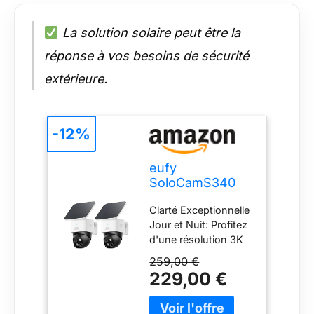
La solution solaire peut être la
réponse à vos besoins de sécurité
extérieure.
-12%
eufy
SoloCamS340
3K Caméra
Clarté Exceptionnelle
Surveillance WiFi
Jour et Nuit: Profitez
extérieur sans Fil
d'une résolution 3K
ultra nette et d'un
259,00 €
zoom 8× pour
229,00 €
identifier clairement
toute activité autour
de votre domicile, de