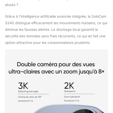
d'Œil: Mettez en place
atouts ?
votre système de
sécurité en seulement
Grâce à l’intelligence artificielle avancée intégrée, la SoloCam
5 minutes, grâce à une
S340 distingue efficacement les mouvements humains, ce qui
installation simple et
diminue les fausses alertes. Le stockage local garantit la
rapide, sans câblage ni
sécurité des données sans frais récurrents, ce qui en fait une
complications avec la
camera surveillance wifi
option attractive pour les consommateurs prudents.
exterieure solaire sans
fil ctronics.