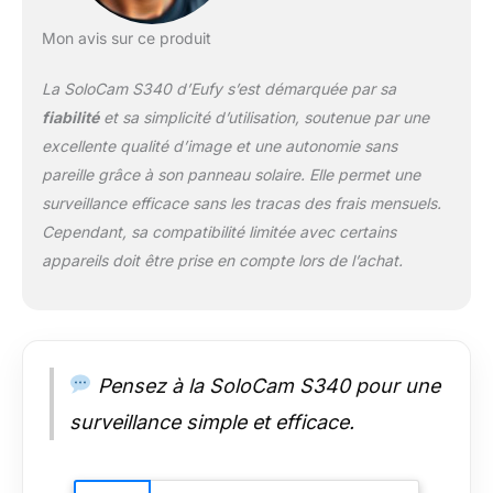
angles morts et
assurant une sécurité
Mon avis sur ce produit
sans faille avec la
camera surveillance
La SoloCam S340 d’Eufy s’est démarquée par sa
wifi exterieure solaire
fiabilité
et sa simplicité d’utilisation, soutenue par une
sans fil ctronics.
excellente qualité d’image et une autonomie sans
Autonomie Solaire
pareille grâce à son
panneau solaire
. Elle permet une
Inépuisable: Restez
serein avec une
surveillance efficace sans les tracas des frais mensuels.
caméra de sécurité
Cependant, sa compatibilité limitée avec certains
auto-alimentée par
appareils doit être prise en compte lors de l’achat.
énergie solaire,
garantissant un
fonctionnement
continu et
écologique.
Pensez à la SoloCam S340 pour une
Installation en un Clin
d'Œil: Mettez en
surveillance simple et efficace.
place votre système
de sécurité en
seulement 5 minutes,