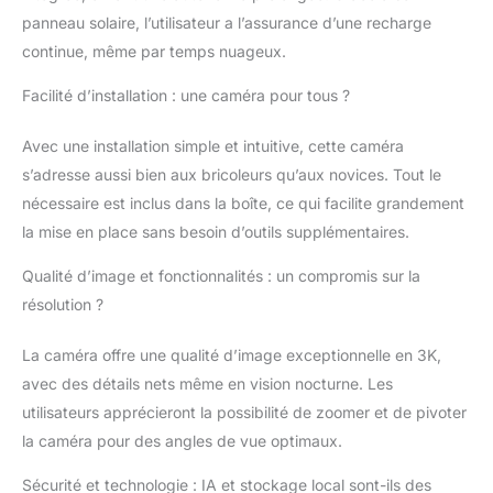
sans jamais perdre de
panneau solaire, l’utilisateur a l’assurance d’une recharge
vue l'essentiel.
Surveillance Intégrale
continue, même par temps nuageux.
360°: Offrez-vous une
Facilité d’installation : une caméra pour tous ?
couverture complète
grâce à la surveillance à
360°, éliminant tous les
Avec une installation simple et intuitive, cette caméra
angles morts et
s’adresse aussi bien aux bricoleurs qu’aux novices. Tout le
assurant une sécurité
nécessaire est inclus dans la boîte, ce qui facilite grandement
sans faille avec la
la mise en place sans besoin d’outils supplémentaires.
camera surveillance wifi
exterieure solaire sans
Qualité d’image et fonctionnalités : un compromis sur la
fil ctronics. Autonomie
résolution ?
Solaire Inépuisable:
Restez serein avec une
caméra de sécurité
La caméra offre une qualité d’image exceptionnelle en 3K,
auto-alimentée par
avec des détails nets même en vision nocturne. Les
énergie solaire,
utilisateurs apprécieront la possibilité de zoomer et de pivoter
garantissant un
la caméra pour des angles de vue optimaux.
fonctionnement
continu et écologique.
Sécurité et technologie : IA et stockage local sont-ils des
Installation en un Clin