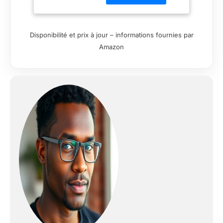
jour comme de nuit
avec la camera
surveillance WiFi
Disponibilité et prix à jour – informations fournies par
exterieure sans fil.
Amazon
Vision Panoramique
et Détails Précis: Avec
deux vues
simultanées,
surveillez l'ensemble
de votre propriété
tout en zoomant sur
des points
spécifiques, sans
jamais perdre de vue
l'essentiel.
Surveillance Intégrale
360°: Offrez-vous
une couverture
complète grâce à la
surveillance à 360°,
éliminant tous les