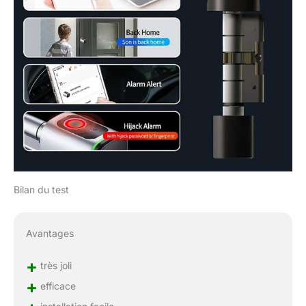
Bilan du test
Avantages
+
très joli
+
efficace
installation facile