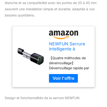
étanche et sa compatibilité avec les portes de 35 à 45 mm
assurent une installation simple et durable, adaptée à vos
besoins quotidiens.
NEWFUN Serrure
intelligente à
empreinte digitale
【Quatre méthodes de
avec clé, Serrure
déverrouillage】
connectée，carte
Déverrouillage rapide par
clé, APP Bluetooth
empreinte digitale ;
pour serrure de
déverrouillage par carte-
porte, étanche,
clé ; déverrouillage par
serrure à empreinte
clé ; déverrouillage par
digitale pour porte
programme APP. En
de 35-45mm
Design et fonctionnalités de la serrure NEWFUN
particulier via la
connexion Wifi, la serrure