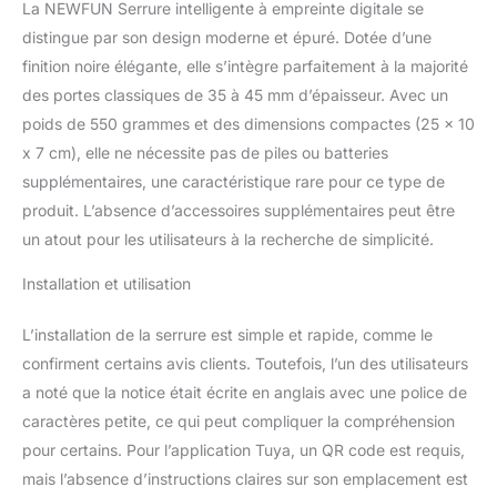
de porte peut être
La NEWFUN Serrure intelligente à empreinte digitale se
contrôlée à distance par
distingue par son design moderne et épuré. Dotée d’une
des applications de
finition noire élégante, elle s’intègre parfaitement à la majorité
téléphone mobile, ce qui
des portes classiques de 35 à 45 mm d’épaisseur. Avec un
augmente la commodité
et la flexibilité. 【Sûre et
poids de 550 grammes et des dimensions compactes (25 x 10
fiable】 La nouvelle
x 7 cm), elle ne nécessite pas de piles ou batteries
génération de serrures
supplémentaires, une caractéristique rare pour ce type de
de porte intelligentes
produit. L’absence d’accessoires supplémentaires peut être
peut fonctionner par
temps froid ou chaud, de
un atout pour les utilisateurs à la recherche de simplicité.
-30 à 60 °C. La porte
Installation et utilisation
avant de la serrure de
porte électronique est
étanche. La porte avant
L’installation de la serrure est simple et rapide, comme le
de la serrure électronique
confirment certains avis clients. Toutefois, l’un des utilisateurs
est étanche selon la
a noté que la notice était écrite en anglais avec une police de
norme IP65 et peut être
caractères petite, ce qui peut compliquer la compréhension
utilisée à l'intérieur
comme à l'extérieur. La
pour certains. Pour l’application Tuya, un QR code est requis,
serrure électronique est
mais l’absence d’instructions claires sur son emplacement est
protégée contre