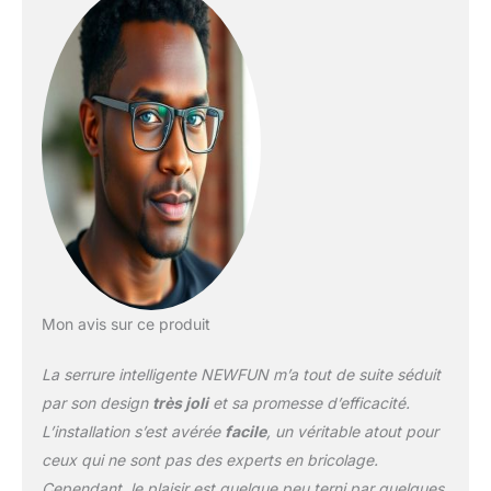
de porte peut être
contrôlée à distance par
des applications de
téléphone mobile, ce qui
augmente la commodité
et la flexibilité. 【Sûre et
fiable】 La nouvelle
génération de serrures
de porte intelligentes
peut fonctionner par
temps froid ou chaud, de
-30 à 60 °C. La porte
avant de la serrure de
porte électronique est
Mon avis sur ce produit
étanche. La porte avant
de la serrure électronique
La serrure intelligente NEWFUN m’a tout de suite séduit
est étanche selon la
par son design
très joli
et sa promesse d’efficacité.
norme IP65 et peut être
L’installation s’est avérée
facile
, un véritable atout pour
utilisée à l'intérieur
ceux qui ne sont pas des experts en bricolage.
comme à l'extérieur. La
serrure électronique est
Cependant, le plaisir est quelque peu terni par quelques