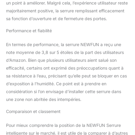
un point à améliorer. Malgré cela, l’expérience utilisateur reste
l'électricité statique et
majoritairement positive, la serrure remplissant efficacement
peut être ouverte de
l'intérieur en cas
sa fonction d’ouverture et de fermeture des portes.
d'incendie.
Performance et fiabilité
【INSTALLATION
FACILE】Cette serrure
électronique intelligente à
En termes de performance, la serrure NEWFUN a reçu une
empreinte digitale est
note moyenne de 3,8 sur 5 étoiles de la part des utilisateurs
très facile à installer, sans
d’Amazon. Bien que plusieurs utilisateurs aient salué son
perçage ni câblage. Elle
efficacité, certains ont exprimé des préoccupations quant à
peut s'adapter à
différentes épaisseurs de
sa résistance à l’eau, précisant qu’elle peut se bloquer en cas
porte de 35 mm à 45
d’exposition à l’humidité. Ce point est à prendre en
mm, ce qui facilite les
considération si l’on envisage d’installer cette serrure dans
mises à niveau futures.
une zone non abritée des intempéries.
N'oubliez pas de
mesurer la taille de la
Comparaison et classement
porte avec précision
avant d'acheter.
Pour mieux comprendre la position de la NEWFUN Serrure
【Battery Level Status
Alert】Le système de
intelligente sur le marché, il est utile de la comparer à d’autres