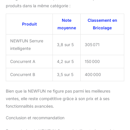
verrouillage de porte
produits dans la même catégorie :
électronique a une
fonction d'alerte de
Note
Classement en
niveau de batterie,
Produit
moyenne
Bricolage
lorsque le niveau de
batterie tombe en
dessous d'un certain
NEWFUN Serrure
3,8 sur 5
305 071
niveau, l'avertisseur
intelligente
sonore et la lumière
clignotante retentiront,
Concurrent A
4,2 sur 5
150 000
vous pouvez également
vérifier le niveau dans
Concurrent B
3,5 sur 5
400 000
l'application. Cela
garantit que les piles
sont remplacées en
Bien que la NEWFUN ne figure pas parmi les meilleures
temps opportun pour
ventes, elle reste compétitive grâce à son prix et à ses
que la serrure de porte
fonctionnalités avancées.
fonctionne de manière
optimale. 【Contenu de
Conclusion et recommandation
l'emballage】 1 * Smart
Lock, 2 * Key Card, 2 *