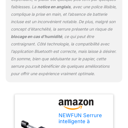
protégée contre
faiblesses. La
notice en anglais
, avec une police illisible,
l'électricité statique et
complique la prise en main, et l’absence de batterie
peut être ouverte de
incluse est un inconvénient notable. De plus, malgré son
l'intérieur en cas
d'incendie.
concept d’étanchéité, la serrure présente un risque de
【INSTALLATION
blocage en cas d’humidité
, ce qui peut être
FACILE】Cette serrure
contraignant. Côté technologie, la compatibilité avec
électronique intelligente à
l’application Bluetooth est correcte, mais laisse à désirer.
empreinte digitale est
très facile à installer, sans
En somme, bien que séduisante sur le papier, cette
perçage ni câblage. Elle
serrure pourrait bénéficier de quelques améliorations
peut s'adapter à
pour offrir une expérience vraiment optimale.
différentes épaisseurs de
porte de 35 mm à 45
mm, ce qui facilite les
mises à niveau futures.
N'oubliez pas de
mesurer la taille de la
porte avec précision
NEWFUN Serrure
avant d'acheter.
intelligente à
【Battery Level Status
empreinte digitale