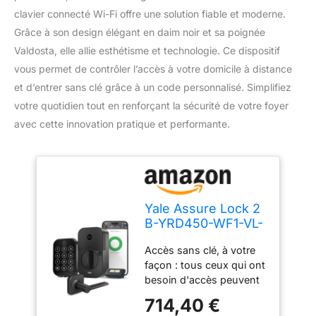
clavier connecté Wi-Fi offre une solution fiable et moderne.
Grâce à son design élégant en daim noir et sa poignée
Valdosta, elle allie esthétisme et technologie. Ce dispositif
vous permet de contrôler l’accès à votre domicile à distance
et d’entrer sans clé grâce à un code personnalisé. Simplifiez
votre quotidien tout en renforçant la sécurité de votre foyer
avec cette innovation pratique et performante.
Yale Assure Lock 2
B-YRD450-WF1-VL-
BSP Serrure de
Accès sans clé, à votre
porte d'entrée
façon : tous ceux qui ont
intelligente en daim
besoin d'accès peuvent
noir avec poignée
choisir leur propre façon
Valdosta et clavier
714,40 €
de déverrouiller, que ce
connecté Wi-Fi