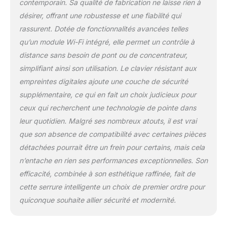
contemporain. Sa qualité de fabrication ne laisse rien à
verrouillage avec des
désirer, offrant une robustesse et une fiabilité qui
assistants vocaux, y
rassurent. Dotée de fonctionnalités avancées telles
compris Alexa, Hey
Google et Siri. Alexa peut
qu’un module Wi-Fi intégré, elle permet un contrôle à
également fournir des
distance sans besoin de pont ou de concentrateur,
notifications lorsque
simplifiant ainsi son utilisation. Le clavier résistant aux
votre batterie est faible
empreintes digitales ajoute une couche de sécurité
afin que vous puissiez
les remplacer de manière
supplémentaire, ce qui en fait un choix judicieux pour
proactive. Ne vous
ceux qui recherchent une technologie de pointe dans
inquiétez plus de
leur quotidien. Malgré ses nombreux atouts, il est vrai
verrouiller la porte –
que son absence de compatibilité avec certaines pièces
activez le reverrouillage
détachées pourrait être un frein pour certains, mais cela
automatique pour vous
assurer que la porte se
n’entache en rien ses performances exceptionnelles. Son
verrouille toujours
efficacité, combinée à son esthétique raffinée, fait de
derrière vous.
cette serrure intelligente un choix de premier ordre pour
quiconque souhaite allier sécurité et modernité.