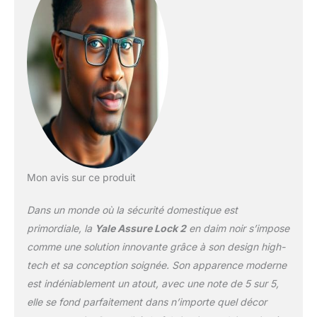
fonctionnera pas en
dehors des États-Unis
ou du Canada.
Verrouillez, déverrouillez,
partagez l'accès, et
voyez qui va et vient de
n'importe où en utilisant
l'application Yale Access
– livré avec le module
intelligent Wi-Fi Yale pour
un accès où que vous
soyez. Votre porte se
Mon avis sur ce produit
déverrouille
automatiquement
Dans un monde où la sécurité domestique est
lorsque vous rentrez
chez vous et que vous
primordiale, la
Yale Assure Lock 2
en daim noir s’impose
avez votre téléphone sur
comme une solution innovante grâce à son design high-
vous. Si vous n'avez pas
tech et sa conception soignée. Son apparence moderne
votre téléphone, utilisez
est indéniablement un atout, avec une note de 5 sur 5,
simplement le clavier
Verrouillez, déverrouillez
elle se fond parfaitement dans n’importe quel décor
et vérifiez l'état du