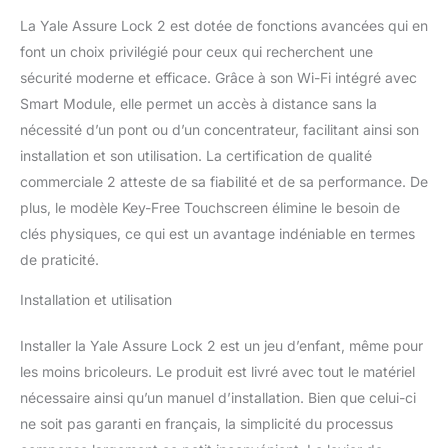
automatiquement
lorsque vous rentrez
La Yale Assure Lock 2 est dotée de fonctions avancées qui en
chez vous et que vous
font un choix privilégié pour ceux qui recherchent une
avez votre téléphone sur
sécurité moderne et efficace. Grâce à son Wi-Fi intégré avec
vous. Si vous n'avez pas
Smart Module, elle permet un accès à distance sans la
votre téléphone, utilisez
nécessité d’un pont ou d’un concentrateur, facilitant ainsi son
simplement le clavier
Verrouillez, déverrouillez
installation et son utilisation. La certification de qualité
et vérifiez l'état du
commerciale 2 atteste de sa fiabilité et de sa performance. De
verrouillage avec des
plus, le modèle Key-Free Touchscreen élimine le besoin de
assistants vocaux, y
clés physiques, ce qui est un avantage indéniable en termes
compris Alexa, Hey
Google et Siri. Alexa peut
de praticité.
également fournir des
notifications lorsque
Installation et utilisation
votre batterie est faible
afin que vous puissiez
Installer la Yale Assure Lock 2 est un jeu d’enfant, même pour
les remplacer de manière
les moins bricoleurs. Le produit est livré avec tout le matériel
proactive. Ne vous
nécessaire ainsi qu’un manuel d’installation. Bien que celui-ci
inquiétez plus de
ne soit pas garanti en français, la simplicité du processus
verrouiller la porte –
activez le reverrouillage