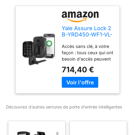
Yale Assure Lock 2
B-YRD450-WF1-VL-
BSP Serrure de
Accès sans clé, à votre
porte d'entrée
façon : tous ceux qui ont
intelligente en daim
besoin d'accès peuvent
noir avec poignée
choisir leur propre façon
Valdosta et clavier
714,40 €
de déverrouiller, que ce
connecté Wi-Fi
soit le clavier, l'assistant
pour entrée de
vocal, le déverrouillage
code et accès à
automatique ou
distance
l'application Yale Access
sur votre smartphone ou
Découvrez d’autres serrures de porte d’entrée intelligentes
votre Apple Watch. Livré
avec levier de passage
assorti. Ce produit ne
fonctionnera pas en
dehors des États-Unis