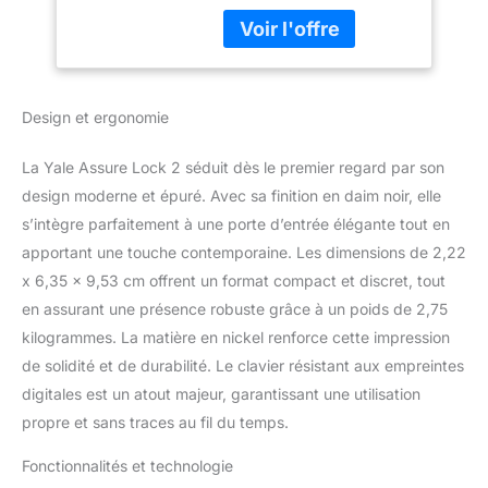
soit le clavier, l'assistant
pour entrée de
vocal, le déverrouillage
code et accès à
automatique ou
distance
l'application Yale Access
sur votre smartphone ou
Design et ergonomie
votre Apple Watch. Livré
avec levier de passage
La Yale Assure Lock 2 séduit dès le premier regard par son
assorti. Ce produit ne
fonctionnera pas en
design moderne et épuré. Avec sa finition en daim noir, elle
dehors des États-Unis
s’intègre parfaitement à une porte d’entrée élégante tout en
ou du Canada.
apportant une touche contemporaine. Les dimensions de 2,22
Verrouillez, déverrouillez,
x 6,35 x 9,53 cm offrent un format compact et discret, tout
partagez l'accès, et
en assurant une présence robuste grâce à un poids de 2,75
voyez qui va et vient de
n'importe où en utilisant
kilogrammes. La matière en nickel renforce cette impression
l'application Yale Access
de solidité et de durabilité. Le clavier résistant aux empreintes
– livré avec le module
digitales est un atout majeur, garantissant une utilisation
intelligent Wi-Fi Yale pour
propre et sans traces au fil du temps.
un accès où que vous
soyez. Votre porte se
Fonctionnalités et technologie
déverrouille