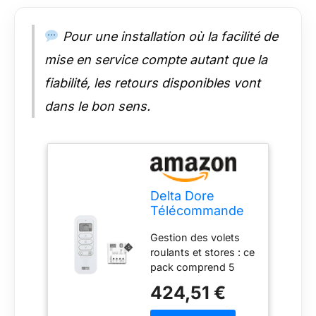
programmer vos
volets à travers cette
Pour une installation où la facilité de
même application
Tydom Installation
mise en service compte autant que la
simplifiée : grâce à
fiabilité, les retours disponibles vont
leur taille réduite,
vous pouvez installer
dans le bon sens.
facilement les
récepteurs dans une
boîte d’encastrement
derrière votre
interrupteur ou dans
une boîte de
Delta Dore
dérivation. il s’adapte
Télécommande
à n’importe quel
de centralisation
interrupteur grâce à
Gestion des volets
et 5 Récepteurs
ses différents modes
roulants et stores : ce
pour gestion de
de réglage Gardez la
pack comprend 5
volets roulants
main sur vos
récepteurs pour la
ou stores
424,51 €
équipements : vous
gestion de volets
motorisés. Sans
gardez le contrôle
roulants ou stores
fil | volets