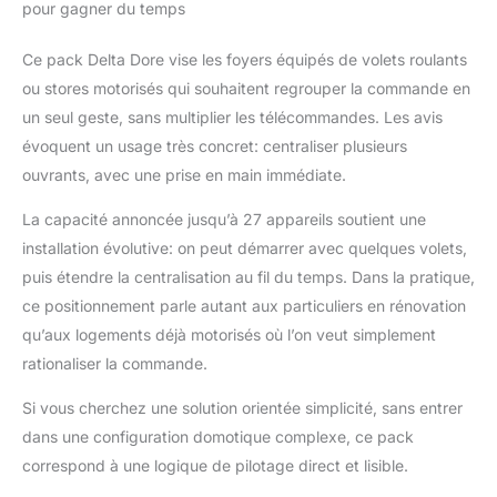
pour gagner du temps
autres ouvrants et 16
éclairages équipés de
Ce pack Delta Dore vise les foyers équipés de volets roulants
récepteurs compatibles
ou stores motorisés qui souhaitent regrouper la commande en
Des fonctionnalités
complètes : associés à
un seul geste, sans multiplier les télécommandes. Les avis
la box maison
évoquent un usage très concret: centraliser plusieurs
connectée Tydom,
ouvrants, avec une prise en main immédiate.
l'ouverture de vos
volets connectés peut
La capacité annoncée jusqu’à 27 appareils soutient une
être pilotée à distance
installation évolutive: on peut démarrer avec quelques volets,
via smartphone avec
puis étendre la centralisation au fil du temps. Dans la pratique,
précision (au
pourcentage près) et
ce positionnement parle autant aux particuliers en rénovation
même à la voix. Le
qu’aux logements déjà motorisés où l’on veut simplement
retour d'état des volets
rationaliser la commande.
(pourcentage de
fermeture) est indiquée
Si vous cherchez une solution orientée simplicité, sans entrer
dans l'application.
dans une configuration domotique complexe, ce pack
Directement sur votre
smartphone, vous
correspond à une logique de pilotage direct et lisible.
pouvez également