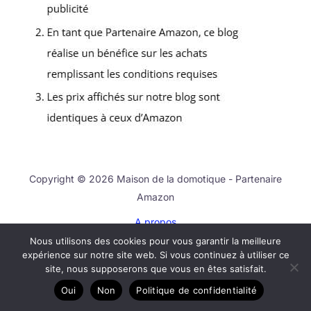
Copyright © 2026 Maison de la domotique - Partenaire
Amazon
A propos
Contact
Nous utilisons des cookies pour vous garantir la meilleure
expérience sur notre site web. Si vous continuez à utiliser ce
Plan du site
site, nous supposerons que vous en êtes satisfait.
Mentions légales
Oui
Non
Politique de confidentialité
Politique de confidentialité