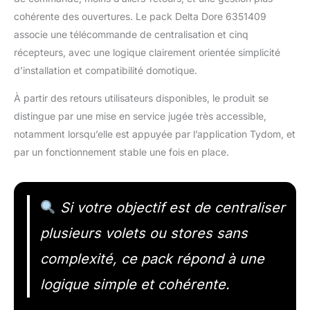
cohérente des ouvertures. Le pack Delta Dore 6351409
associe une télécommande de centralisation et cinq
récepteurs, avec une logique clairement orientée simplicité
d’installation et compatibilité domotique.
À partir des retours utilisateurs disponibles, le produit se
distingue par une mise en service jugée très accessible,
notamment lorsqu’elle est appuyée par l’application Tydom, et
par un fonctionnement stable une fois en place.
Si votre objectif est de centraliser
plusieurs volets ou stores sans
complexité, ce pack répond à une
logique simple et cohérente.