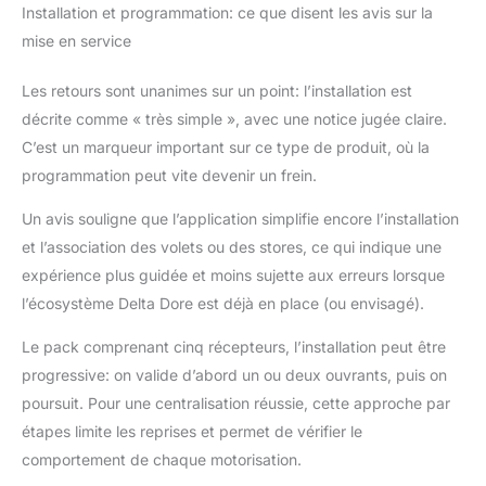
Installation et programmation: ce que disent les avis sur la
grouper, scénariser et
programmer vos volets
mise en service
à travers cette même
application Tydom
Les retours sont unanimes sur un point: l’installation est
Installation simplifiée :
décrite comme « très simple », avec une notice jugée claire.
grâce à leur taille
C’est un marqueur important sur ce type de produit, où la
réduite, vous pouvez
installer facilement les
programmation peut vite devenir un frein.
récepteurs dans une
Un avis souligne que l’application simplifie encore l’installation
boîte d’encastrement
derrière votre
et l’association des volets ou des stores, ce qui indique une
interrupteur ou dans
expérience plus guidée et moins sujette aux erreurs lorsque
une boîte de dérivation.
l’écosystème Delta Dore est déjà en place (ou envisagé).
il s’adapte à n’importe
quel interrupteur grâce
Le pack comprenant cinq récepteurs, l’installation peut être
à ses différents modes
progressive: on valide d’abord un ou deux ouvrants, puis on
de réglage Gardez la
main sur vos
poursuit. Pour une centralisation réussie, cette approche par
équipements : vous
étapes limite les reprises et permet de vérifier le
gardez le contrôle
comportement de chaque motorisation.
manuel (via