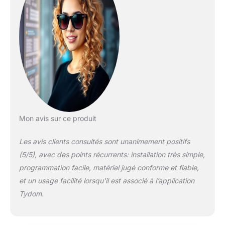
compatibles Des
fonctionnalités
complètes : associés
à la box maison
connectée Tydom,
l'ouverture de vos
volets connectés
peut être pilotée à
distance via
smartphone avec
précision (au
pourcentage près) et
Mon avis sur ce produit
même à la voix. Le
retour d'état des
Les avis clients consultés sont unanimement positifs
volets (pourcentage
(5/5), avec des points récurrents: installation très simple,
de fermeture) est
programmation facile, matériel jugé conforme et fiable,
indiquée dans
l'application.
et un usage facilité lorsqu’il est associé à l’application
Directement sur votre
Tydom.
smartphone, vous
pouvez également
grouper, scénariser et