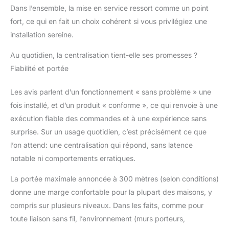
l'interrupteur d'origine)
Dans l’ensemble, la mise en service ressort comme un point
de vos équipements
fort, ce qui en fait un choix cohérent si vous privilégiez une
Evolutif : pour une
installation sereine.
expérience encore plus
riche de la maison
Au quotidien, la centralisation tient-elle ses promesses ?
connectée, vous
pouvez contrôler vos
Fiabilité et portée
éclairages, gérer votre
chauffage, sécuriser
Les avis parlent d’un fonctionnement « sans problème » une
votre habitation avec
fois installé, et d’un produit « conforme », ce qui renvoie à une
une alarme ou des
exécution fiable des commandes et à une expérience sans
caméras …via tydom
surprise. Sur un usage quotidien, c’est précisément ce que
directement à travers
votre smartphone ou à
l’on attend: une centralisation qui répond, sans latence
la voix (pour les usages
notable ni comportements erratiques.
compatibles) . le tout
pour un confort et des
La portée maximale annoncée à 300 mètres (selon conditions)
économies d’énergie
donne une marge confortable pour la plupart des maisons, y
optimisés
compris sur plusieurs niveaux. Dans les faits, comme pour
toute liaison sans fil, l’environnement (murs porteurs,