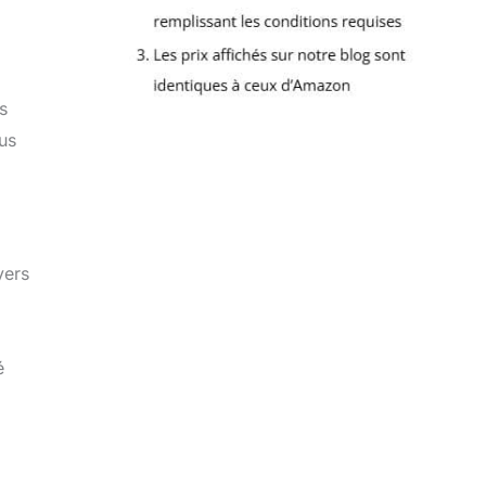
s
us
yers
é