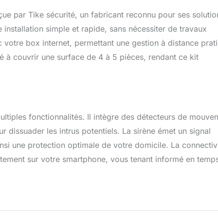
ammer jusqu'à 32 détecteurs, 8 sirènes, 8 télécommandes...
ue par Tike sécurité, un fabricant reconnu pour ses solutio
HONE : En cas de déclenchement de la centrale, vous recevez
numéros de téléphone que vous paramétrez dans la centrale.
e installation simple et rapide, sans nécessiter de travaux
alertes, vous pouvez relier votre centrale à votre Box internet.
 votre box internet, permettant une gestion à distance prat
ment choisir ou non de relier la centrale à un centre de
té à couvrir une surface de 4 à 5 pièces, rendant ce kit
de votre choix (non obligatoire). GESTION A DISTANCE : Vous
e alarme à distance par appel téléphonique si votre centrale est
 internet. Vous gardez un contrôle absolu de la sécurité de votre
nce.
ultiples fonctionnalités. Il intègre des détecteurs de mouve
ur dissuader les intrus potentiels. La sirène émet un signal
insi une protection optimale de votre domicile. La connectiv
ectement sur votre smartphone, vous tenant informé en temp