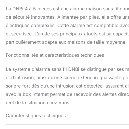
possible de progr
La DNBi 4 à 5 pièces est une alarme maison sans fil conç
ALERTE SUR TELEP
un appel sur les 
de sécurité innovantes. Alimentée par piles, elle offre un
Pour recevoir les 
électriques complexes. Cette alarme est compatible avec
Vous pouvez égale
et sécurisée. L’un de ses principaux atouts est sa capaci
télésurveillance 
pouvez gérer votr
particulièrement adapté aux maisons de taille moyenne.
reliée à votre box
habitation à dista
Fonctionnalités et caractéristiques techniques
Le système d’alarme sans fil DNBi se distingue par ses m
et d’intrusion, ainsi qu’une sirène extérieure puissante po
sonore fort dès qu’une intrusion est détectée, assurant a
avec la box internet permet de recevoir des alertes dir
réel de la situation chez vous.
Caractéristiques techniques :