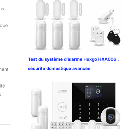
ns
ique
Test du système d’alarme Huxgo HXA006 :
sécurité domestique avancée
ment
ité
s