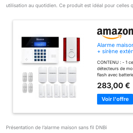
utilisation au quotidien. Ce produit est idéal pour celles 
Alarme maison
+ sirène exté
CONTENU : - 1 cen
détecteurs de mo
flash avec batter
accessoires du p
283,00 €
simple et rapide.
Bénéficiez d'une 
l'installation au
détecteurs et la 
sécurité permetta
sont compatibles 
détecteurs de mo
Présentation de l’alarme maison sans fil DNBi
jusqu'à 7M. Ils s