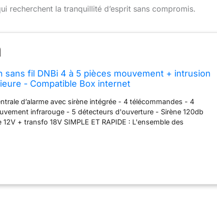
qui recherchent la tranquillité d’esprit sans compromis.
 sans fil DNBi 4 à 5 pièces mouvement + intrusion
rieure - Compatible Box internet
trale d’alarme avec sirène intégrée - 4 télécommandes - 4
uvement infrarouge - 5 détecteurs d'ouverture - Sirène 120db
ie 12V + transfo 18V SIMPLE ET RAPIDE : L'ensemble des
ack sont programmés avant expédition pour une installation
 Vous disposez d'une garantie sur les éléments pendant 2 ans.
assistance téléphonique ou email gratuite pour vous aider lors de
près de notre Hotline Française. HAUTE PROTECTION : Les
centrale fonctionnent grâce à une technologie sans fil haute
nt une installation simple et rapide. Les détecteurs d'ouvertures
pour l'ensemble des fenêtres, portes ou baies vitrées. Nos
uvement disposent d'une immunité animale de 12kg et détectent
ont dotés de piles lithium fonctionnant en moyenne 2 ans. Il est