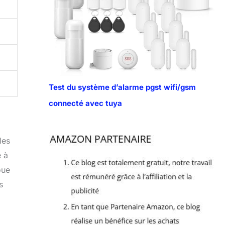
Test du système d’alarme pgst wifi/gsm
connecté avec tuya
les
e à
oue
s