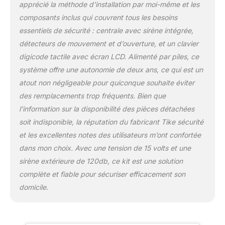
apprécié la méthode d’installation par moi-même et les
d'ouvertures sont
compatibles pour
composants inclus qui couvrent tous les besoins
l'ensemble des fenêtres,
essentiels de sécurité : centrale avec sirène intégrée,
portes ou baies vitrées.
détecteurs de mouvement et d’ouverture, et un clavier
Nos détecteurs de
digicode tactile avec écran LCD. Alimenté par piles, ce
mouvement disposent
d'une immunité animale
système offre une autonomie de deux ans, ce qui est un
de 12kg et détectent
atout non négligeable pour quiconque souhaite éviter
jusqu'à 7M. Ils sont
des remplacements trop fréquents. Bien que
dotés de piles lithium
l’information sur la disponibilité des pièces détachées
fonctionnant en
moyenne 2 ans. Il est
soit indisponible, la réputation du fabricant Tike sécurité
possible de programmer
et les excellentes notes des utilisateurs m’ont confortée
jusqu'à 32 détecteurs, 8
dans mon choix. Avec une tension de 15 volts et une
sirènes, 8
sirène extérieure de 120db, ce kit est une solution
télécommandes...
complète et fiable pour sécuriser efficacement son
ALERTE SUR
TELEPHONE : En cas de
domicile.
déclenchement de la
centrale, vous recevez
un appel sur les numéros