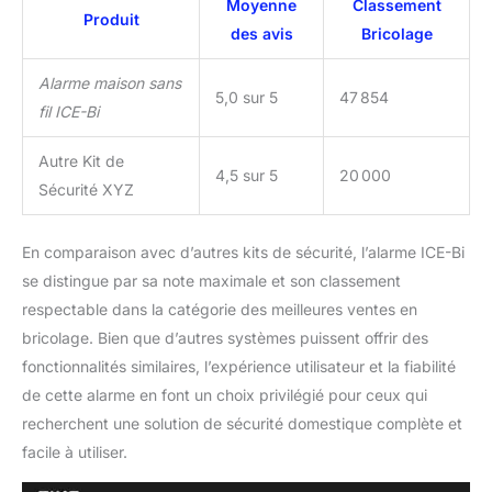
Moyenne
Classement
gardez un contrôle
Produit
des avis
Bricolage
absolu de la sécurité de
votre habitation à
Alarme maison sans
distance.
5,0 sur 5
47 854
fil ICE-Bi
Autre Kit de
4,5 sur 5
20 000
Sécurité XYZ
En comparaison avec d’autres kits de sécurité, l’alarme ICE-Bi
se distingue par sa note maximale et son classement
respectable dans la catégorie des meilleures ventes en
bricolage. Bien que d’autres systèmes puissent offrir des
fonctionnalités similaires, l’expérience utilisateur et la fiabilité
de cette alarme en font un choix privilégié pour ceux qui
recherchent une solution de sécurité domestique complète et
facile à utiliser.