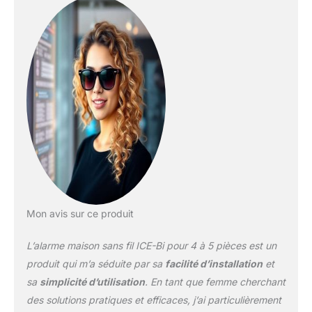
accessoires du pack
sont programmés avant
expédition pour une
installation simple et
rapide. Vous disposez
d'une garantie sur les
éléments pendant 2 ans.
Bénéficiez d'une
assistance téléphonique
ou email gratuite pour
vous aider lors de
l'installation auprès de
notre Hotline Française.
HAUTE PROTECTION :
Mon avis sur ce produit
Les détecteurs et la
centrale fonctionnent
L’alarme maison sans fil ICE-Bi pour 4 à 5 pièces est un
grâce à une technologie
sans fil haute sécurité
produit qui m’a séduite par sa
facilité d’installation
et
permettant une
sa
simplicité d’utilisation
. En tant que femme cherchant
installation simple et
des solutions pratiques et efficaces, j’ai particulièrement
rapide. Les détecteurs