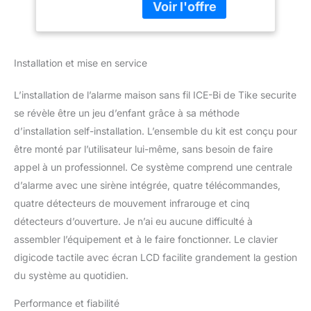
5 détecteurs d'ouverture
- Sirène 120db flash avec
batterie 12V + transfo
12V SIMPLE ET RAPIDE :
Installation et mise en service
L'ensemble des
accessoires du pack
L’installation de l’alarme maison sans fil ICE-Bi de Tike securite
sont programmés avant
expédition pour une
se révèle être un jeu d’enfant grâce à sa méthode
installation simple et
d’installation self-installation. L’ensemble du kit est conçu pour
rapide. Vous disposez
être monté par l’utilisateur lui-même, sans besoin de faire
d'une garantie sur les
appel à un professionnel. Ce système comprend une centrale
éléments pendant 2 ans.
d’alarme avec une sirène intégrée, quatre télécommandes,
Bénéficiez d'une
assistance téléphonique
quatre détecteurs de mouvement infrarouge et cinq
ou email gratuite pour
détecteurs d’ouverture. Je n’ai eu aucune difficulté à
vous aider lors de
assembler l’équipement et à le faire fonctionner. Le clavier
l'installation auprès de
digicode tactile avec écran LCD facilite grandement la gestion
notre Hotline Française.
HAUTE PROTECTION :
du système au quotidien.
Les détecteurs et la
centrale fonctionnent
Performance et fiabilité