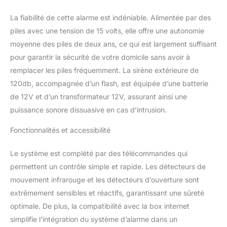
grâce à une technologie
sans fil haute sécurité
La fiabilité de cette alarme est indéniable. Alimentée par des
permettant une
piles avec une tension de 15 volts, elle offre une autonomie
installation simple et
moyenne des piles de deux ans, ce qui est largement suffisant
rapide. Les détecteurs
pour garantir la sécurité de votre domicile sans avoir à
d'ouvertures sont
compatibles pour
remplacer les piles fréquemment. La sirène extérieure de
l'ensemble des fenêtres,
120db, accompagnée d’un flash, est équipée d’une batterie
portes ou baies vitrées.
de 12V et d’un transformateur 12V, assurant ainsi une
Nos détecteurs de
puissance sonore dissuasive en cas d’intrusion.
mouvement disposent
d'une immunité animale
Fonctionnalités et accessibilité
de 12kg et détectent
jusqu'à 7M. Ils sont
dotés de piles lithium
Le système est complété par des télécommandes qui
fonctionnant en
permettent un contrôle simple et rapide. Les détecteurs de
moyenne 2 ans. Il est
mouvement infrarouge et les détecteurs d’ouverture sont
possible de programmer
extrêmement sensibles et réactifs, garantissant une sûreté
jusqu'à 32 détecteurs, 8
optimale. De plus, la compatibilité avec la box internet
sirènes, 8
télécommandes...
simplifie l’intégration du système d’alarme dans un