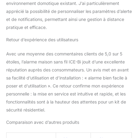
ALERTE SUR
environnement domotique existant. J’ai particulièrement
TELEPHONE : En cas de
apprécié la possibilité de personnaliser les paramètres d’alerte
déclenchement de la
et de notifications, permettant ainsi une gestion à distance
centrale, vous recevez
un appel sur les numéros
pratique et efficace.
de téléphone que vous
paramétrez dans la
Retour d’expérience des utilisateurs
centrale. Pour recevoir
les alertes, vous pouvez
Avec une moyenne des commentaires clients de 5,0 sur 5
relier votre centrale à
étoiles, l’alarme maison sans fil ICE-Bi jouit d’une excellente
votre Box internet. Vous
réputation auprès des consommateurs. Un avis met en avant
pouvez également
sa facilité d’utilisation et d’installation : « alarme bien facile à
choisir ou non de relier la
centrale à un centre de
poser et d’utilisation ». Ce retour confirme mon expérience
télésurveillance de votre
personnelle : la mise en service est intuitive et rapide, et les
choix (non obligatoire).
fonctionnalités sont à la hauteur des attentes pour un kit de
GESTION A DISTANCE :
sécurité résidentiel.
Vous pouvez gérer votre
alarme à distance par
Comparaison avec d’autres produits
appel téléphonique si
votre centrale est reliée à
votre box internet. Vous