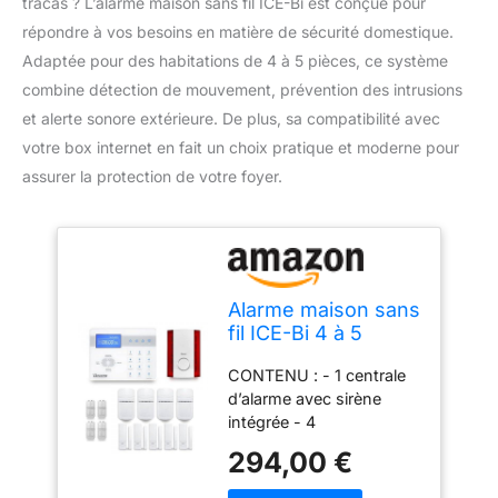
tracas ? L’alarme maison sans fil ICE-Bi est conçue pour
répondre à vos besoins en matière de sécurité domestique.
Adaptée pour des habitations de 4 à 5 pièces, ce système
combine détection de mouvement, prévention des intrusions
et alerte sonore extérieure. De plus, sa compatibilité avec
votre box internet en fait un choix pratique et moderne pour
assurer la protection de votre foyer.
Alarme maison sans
fil ICE-Bi 4 à 5
pièces mouvement
CONTENU : - 1 centrale
+ intrusion + sirène
d’alarme avec sirène
extérieure -
intégrée - 4
Compatible Box
télécommandes - 4
internet
294,00 €
détecteurs de
mouvement infrarouge -