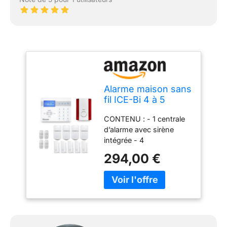
Alarme maison sans
fil ICE-Bi 4 à 5
pièces mouvement
CONTENU : - 1 centrale
+ intrusion + sirène
d’alarme avec sirène
extérieure -
intégrée - 4
Compatible Box
télécommandes - 4
internet
294,00 €
détecteurs de
mouvement infrarouge -
5 détecteurs d'ouverture
- Sirène 120db flash avec
batterie 12V + transfo
12V SIMPLE ET RAPIDE :
L'ensemble des