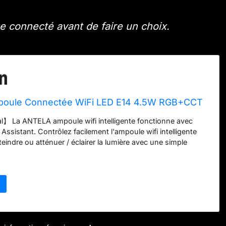
 connecté avant de faire un choix.
oule Connectée WiFi LED E14 4.5W RGB+CCT
l】 La ANTELA ampoule wifi intelligente fonctionne avec
Assistant. Contrôlez facilement l'ampoule wifi intelligente
teindre ou atténuer / éclairer la lumière avec une simple
e. 【Télécommande APP】 Utilisez simplement l'application
s votre téléphone ou votre tablette pour contrôler toutes les
ligentes. Nous nous sommes engagés à vous fournir un style
. 【Minutage et Économies d'énergie】 Définit plusieurs plans
 lumière en fonction de l'heure requise. Lorsque vous vous
mpe s'éteint automatiquement, ouvrez la lumière du matin,
s réveiller à la lumière douce. 【Différentes Couleurs et