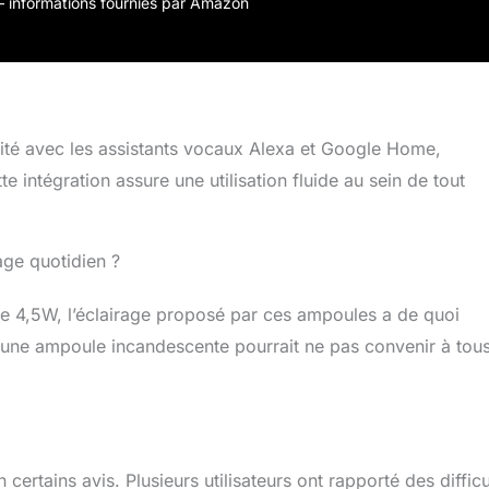
 ampoules intelligentes ont 16 millions de couleurs, vous
r – informations fournies par Amazon
t régler la luminosité et la saturation, vous pouvez jouer à
 créer l'espace de couleur le plus approprié. 【Installation
le WiFi avec E14 est uniquement disponible pour les
e 2,4 GHz et ne nécessite pas de moyeu.
ité avec les assistants vocaux Alexa et Google Home,
e intégration assure une utilisation fluide au sein de tout
age quotidien ?
e 4,5W, l’éclairage proposé par ces ampoules a de quoi
 une ampoule incandescente pourrait ne pas convenir à tous
 certains avis. Plusieurs utilisateurs ont rapporté des difficu