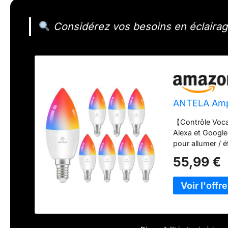
Considérez vos besoins en éclairage
ANTELA Amp
【Contrôle Voca
Alexa et Google 
pour allumer / é
commande vocal
55,99 €
"Smart Life" dan
ampoules intel
de vie pratique
pour activer la
endormez, la la
vous pouvez vou