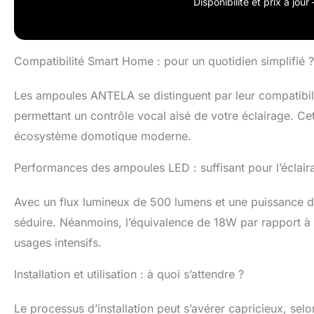
Luminosité】 Les
Disponibilité et prix à jou
pouvez choisir e
l'imagination et
Simple】 L'ampou
Compatibilité Smart Home : pour un quotidien simplifié ?
réseaux Wi-Fi d
Les ampoules ANTELA se distinguent par leur compatibil
permettant un contrôle vocal aisé de votre éclairage. Cett
écosystème domotique moderne.
Performances des ampoules LED : suffisant pour l’éclair
Avec un flux lumineux de 500 lumens et une puissance d
séduire. Néanmoins, l’équivalence de 18W par rapport à
usages intensifs.
Installation et utilisation : à quoi s’attendre ?
Le processus d’installation peut s’avérer capricieux, selon