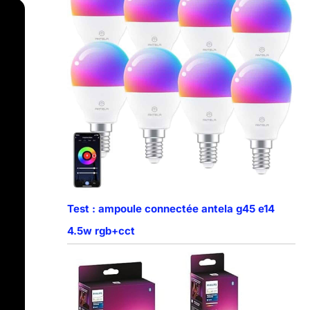
Test : ampoule connectée antela g45 e14
4.5w rgb+cct