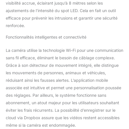
visibilité accrue, éclairant jusqu’à 8 mètres selon les
intrus et peut même
éclairer votre chemin la
ajustements de l’intensité du spot LED. Cela en fait un outil
nuit AUCUN FRAIS
efficace pour prévenir les intrusions et garantir une sécurité
D'ABONNEMENT : accès
renforcée.
à toutes les
fonctionnalités, mises à
Fonctionnalités intelligentes et connectivité
jours et stockage
gratuits VOS DONNÉES,
La caméra utilise la technologie Wi-Fi pour une communication
100% SÉCURISÉES : Vos
sans fil efficace, éliminant le besoin de câblage complexe.
données sont stockées
et sécurisées en local sur
Grâce à son détecteur de mouvement intégré, elle distingue
une carte microSD
les mouvements de personnes, animaux et véhicules,
incluse SURVEILLANCE
réduisant ainsi les fausses alertes. L’application mobile
CONTINUE : Accédez
associée est intuitive et permet une personnalisation poussée
aux images HD en
streaming ou en direct
des réglages. Par ailleurs, le système fonctionne sans
de votre caméra 7j7,
abonnement, un atout majeur pour les utilisateurs souhaitant
24h24, même la nuit
éviter les frais récurrents. La possibilité d’enregistrer sur le
grace à la vision
cloud via Dropbox assure que les vidéos restent accessibles
nocturne
même si la caméra est endommagée.
COMPATIBILITÉ :