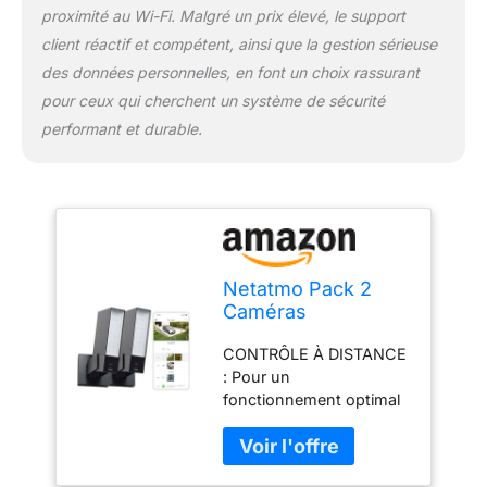
incluse SURVEILLANCE
proximité au Wi-Fi. Malgré un prix élevé, le support
CONTINUE : Accédez
client réactif et compétent, ainsi que la gestion sérieuse
aux images HD en
des données personnelles, en font un choix rassurant
streaming ou en direct
pour ceux qui cherchent un système de sécurité
de votre caméra 7j7,
24h24, même la nuit
performant et durable.
grace à la vision
nocturne
COMPATIBILITÉ :
Fonctionne avec
Amazon Alexa, Apple
Homekit, Apple Homekit
Netatmo Pack 2
Secure Video, Google
Caméras
Assistant
Extérieures,
CONTRÔLE À DISTANCE
Éclairage Intégré,
: Pour un
Détection de
fonctionnement optimal
Personnes, 1920p,
et un contrôle efficace à
Wi-FI, Voitures et
distance, une connexion
Animaux, Aluminium
Wi-Fi stable à 2.4 GHz
Noir, NBU-2-NOC-