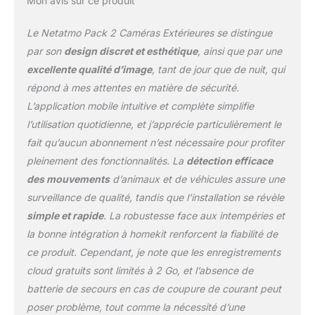
Mon avis sur ce produit
Être humain, véhicule,
animal. Avec la fonction
Le Netatmo Pack 2 Caméras Extérieures se distingue
Alert-Zones, définissez
par son
design discret et esthétique
, ainsi que par une
les zones à surveiller et le
excellente qualité d’image
, tant de jour que de nuit, qui
type d'intrusion pour
répond à mes attentes en matière de sécurité.
lequel être alerté.
ÉCLAIRAGE
L’application mobile intuitive et complète simplifie
INTELLIGENT INTÉGRÉ :
l’utilisation quotidienne, et j’apprécie particulièrement le
Il vous aide à faire fuir les
fait qu’aucun abonnement n’est nécessaire pour profiter
intrus et peut même
pleinement des fonctionnalités. La
détection efficace
éclairer votre chemin la
nuit AUCUN FRAIS
des mouvements
d’animaux et de véhicules assure une
D'ABONNEMENT : accès
surveillance de qualité, tandis que l’installation se révèle
à toutes les
simple et rapide
. La robustesse face aux intempéries et
fonctionnalités, mises à
la bonne intégration à homekit renforcent la fiabilité de
jours et stockage
gratuits VOS DONNÉES,
ce produit. Cependant, je note que les enregistrements
100% SÉCURISÉES : Vos
cloud gratuits sont limités à 2 Go, et l’absence de
données sont stockées
batterie de secours en cas de coupure de courant peut
et sécurisées en local sur
poser problème, tout comme la nécessité d’une
une carte microSD