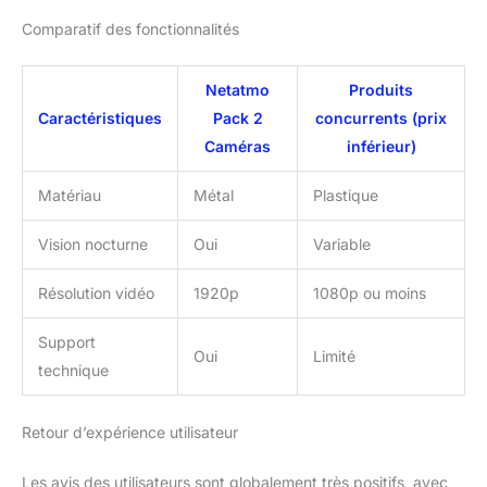
Fonctionne avec
Comparatif des fonctionnalités
Amazon Alexa, Apple
Homekit, Apple Homekit
Secure Video, Google
Netatmo
Produits
Assistant
Caractéristiques
Pack 2
concurrents (prix
Caméras
inférieur)
Matériau
Métal
Plastique
Vision nocturne
Oui
Variable
Résolution vidéo
1920p
1080p ou moins
Support
Oui
Limité
technique
Retour d’expérience utilisateur
Les avis des utilisateurs sont globalement très positifs, avec