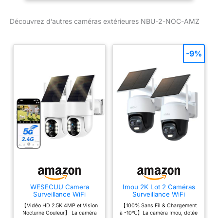
est requise. Il est
AMZ
conseillé de placer le
Découvrez d’autres caméras extérieures NBU-2-NOC-AMZ
produit à proximité du
routeur Wi-Fi pour
garantir une connexion
stable et minimiser les
-9%
perturbations
NOTIFICATIONS
IMMÉDIATES SUR
VOTRE SMARTPHONE
EN CAS D'INTRUSION :
Alerte en temps réel en
cas de détection d'une
personne ou d'un
véhicule inconnu sur
votre propriété. ALERTES
PRÉCISES
PERSONNALISABLES :
Être humain, véhicule,
WESECUU Camera
Imou 2K Lot 2 Caméras
Surveillance WiFi
Surveillance WiFi
animal. Avec la fonction
Exterieure sans Fil Solaire
Exterieure sans Fil
Alert-Zones, définissez
【Vidéo HD 2.5K 4MP et Vision
【100% Sans Fil & Chargement
2.5K 4MP avec Panneau
Solaire, 2.4GHz
Nocturne Couleur】 La caméra
à -10℃】La caméra Imou, dotée
les zones à surveiller et le
Solaire 5W, 2K QHD,