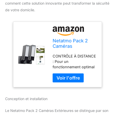
comment cette solution innovante peut transformer la sécurité
de votre domicile.
Netatmo Pack 2
Caméras
Extérieures,
CONTRÔLE À DISTANCE
Éclairage Intégré,
: Pour un
Détection de
fonctionnement optimal
Personnes, 1920p,
et un contrôle efficace à
Wi-FI, Voitures et
distance, une connexion
Animaux, Aluminium
Wi-Fi stable à 2.4 GHz
Noir, NBU-2-NOC-
est requise. Il est
AMZ
conseillé de placer le
Conception et installation
produit à proximité du
routeur Wi-Fi pour
garantir une connexion
Le Netatmo Pack 2 Caméras Extérieures se distingue par son