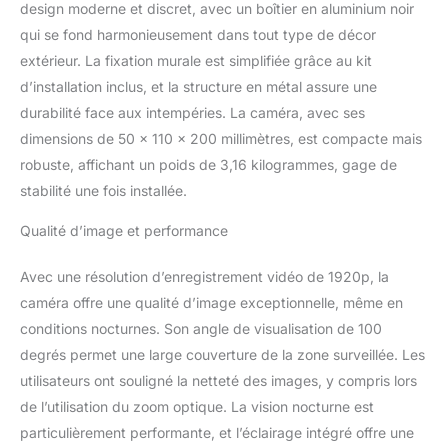
stable et minimiser les
design moderne et discret, avec un boîtier en aluminium noir
perturbations
qui se fond harmonieusement dans tout type de décor
NOTIFICATIONS
extérieur. La fixation murale est simplifiée grâce au kit
IMMÉDIATES SUR
VOTRE SMARTPHONE
d’installation inclus, et la structure en métal assure une
EN CAS D'INTRUSION :
durabilité face aux intempéries. La caméra, avec ses
Alerte en temps réel en
dimensions de 50 x 110 x 200 millimètres, est compacte mais
cas de détection d'une
robuste, affichant un poids de 3,16 kilogrammes, gage de
personne ou d'un
véhicule inconnu sur
stabilité une fois installée.
votre propriété. ALERTES
Qualité d’image et performance
PRÉCISES
PERSONNALISABLES :
Être humain, véhicule,
Avec une résolution d’enregistrement vidéo de 1920p, la
animal. Avec la fonction
caméra offre une qualité d’image exceptionnelle, même en
Alert-Zones, définissez
conditions nocturnes. Son angle de visualisation de 100
les zones à surveiller et le
degrés permet une large couverture de la zone surveillée. Les
type d'intrusion pour
lequel être alerté.
utilisateurs ont souligné la netteté des images, y compris lors
ÉCLAIRAGE
de l’utilisation du zoom optique. La vision nocturne est
INTELLIGENT INTÉGRÉ :
particulièrement performante, et l’éclairage intégré offre une
Il vous aide à faire fuir les