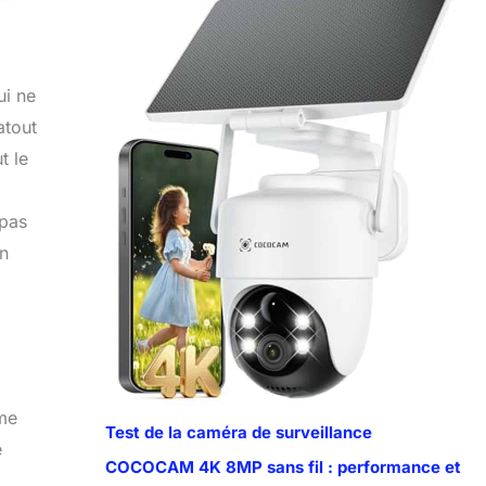
ui ne
atout
t le
 pas
un
ème
Test de la caméra de surveillance
e
COCOCAM 4K 8MP sans fil : performance et