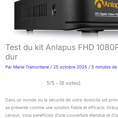
Test du kit Anlapus FHD 1080P
dur
Par
Marie Tramontane
/
25 octobre 2025
/
5 minutes de 
5/5 - (8 votes)
Dans un monde où la sécurité de votre domicile est prim
se présente comme une solution fiable et efficace. Grâc
canaux, vous bénéficiez d’une couverture étendue et d’une