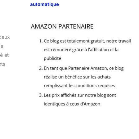
automatique
 ceux
la
é et
nts