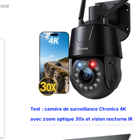
 que
Test : caméra de surveillance Ctronics 4K
avec zoom optique 30x et vision nocturne IR