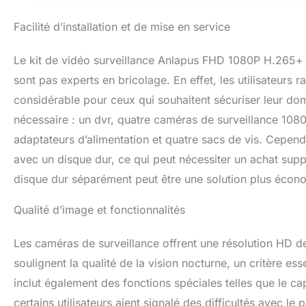
images dans toute
l'obscurité la pl
Facilité d’installation et de mise en service
sont enregistrée
être utilisé avec
Le kit de vidéo surveillance Anlapus FHD 1080P H.265+ a
puisse visualiser
tablette. Vous po
sont pas experts en bricolage. En effet, les utilisateurs ra
envoie des notifi
considérable pour ceux qui souhaitent sécuriser leur dom
avec des pièces j
nécessaire : un dvr, quatre caméras de surveillance 1080
pour vous permett
Installez cette ca
adaptateurs d’alimentation et quatre sacs de vis. Cepend
besoin - à l'intéri
avec un disque dur, ce qui peut nécessiter un achat sup
aux intempéries 
disque dur séparément peut être une solution plus écon
sécurité en toute
enregistrements di
l'enregistrement 
Qualité d’image et fonctionnalités
prédéfinie, et l'
Les caméras de surveillance offrent une résolution HD de 
soulignent la qualité de la vision nocturne, un critère ess
inclut également des fonctions spéciales telles que le 
certains utilisateurs aient signalé des difficultés avec