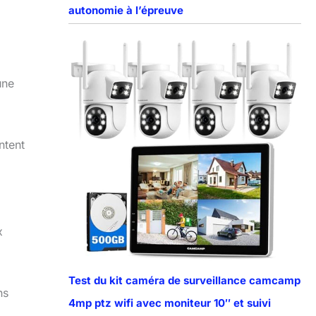
autonomie à l’épreuve
une
ntent
x
Test du kit caméra de surveillance camcamp
ns
4mp ptz wifi avec moniteur 10″ et suivi