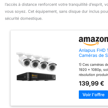
l’accès à distance renforcent votre tranquillité d’esprit,
vous soyez. Cet équipement, sans disque dur inclus pour 
sécurité domestique.
Anlapus FHD 1
Caméras de S
Enregistreur,
1) Ces caméras de
Sécurité Sans
1920 x 1080p, soi
résolution produir
question. Il per
139,99 €
puissiez voir plu
en 1080p, qui vou
domestique. 2) L
conditions dans l'
désactive entre le