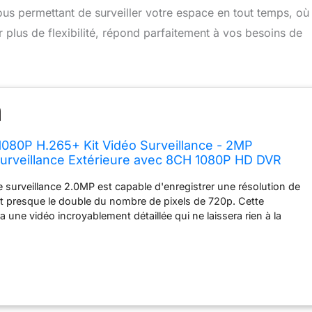
 vous permettant de surveiller votre espace en tout temps, où
plus de flexibilité, répond parfaitement à vos besoins de
080P H.265+ Kit Vidéo Surveillance - 2MP
urveillance Extérieure avec 8CH 1080P HD DVR
 APP Gratuie & Accès à distance Système de
 surveillance 2.0MP est capable d'enregistrer une résolution de
 disque dur Inclus
t presque le double du nombre de pixels de 720p. Cette
a une vidéo incroyablement détaillée qui ne laissera rien à la
mettra également de plus grands zooms numériques afin que vous
s loin. Ces caméras également livrées avec un enregistreur 8CH
s permet d’ajouter encore 4 caméras et idéal pour la surveillance
a caméra HD offre une vision nocturne de 24 mètres dans des
obscurité totale. Le filtre infrarouge intégré s'active et se
 jour et la nuit, garantissant ainsi une reproduction fidèle des