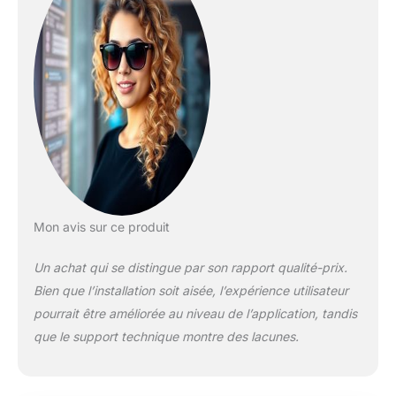
grande distance.
Caméra IP PoE -
IEEE802.3af
standard PoE ; test
Sifos ; protection
contre les surcharges
; Plug and play ;
connexion internet et
alimentation
électrique sûres et
stables. 4K HD NVR -
La sortie HDMI 4K et
Mon avis sur ce produit
la résolution ultra
haute définition de
Un achat qui se distingue par son rapport qualité-prix.
3840*2160
Bien que l’installation soit aisée, l’expérience utilisateur
permettent d'obtenir
des images claires et
pourrait être améliorée au niveau de l’application, tandis
détaillées, même en
que le support technique montre des lacunes.
cas de zoom. HDD
Isolation des
secteurs défectueux