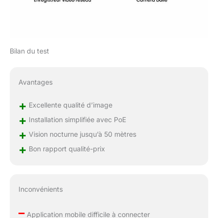
utilise la technologie de
compression vidéo
H.265, ce qui permet
d'économiser plus de
50 % d'espace
Bilan du test
mémoire par rapport à
la technologie H.264.
En outre, vous pouvez
Avantages
également opter pour
le stockage sur le cloud
+
Excellente qualité d’image
afin d'éviter toute perte
+
de données.
Installation simplifiée avec PoE
Surveillance à distance
+
Vision nocturne jusqu’à 50 mètres
- Le kit de sécurité
+
vidéo prend en charge
Bon rapport qualité-prix
la surveillance à
distance par
l'application TDSEE et
l'accès par navigateur
Inconvénients
sans plug-in. Vous
pouvez visionner et
–
Application mobile difficile à connecter