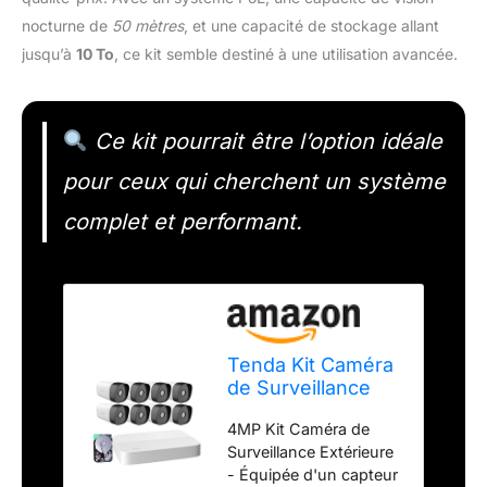
nocturne de
50 mètres
, et une capacité de stockage allant
jusqu’à
10 To
, ce kit semble destiné à une utilisation avancée.
Ce kit pourrait être l’option idéale
pour ceux qui cherchent un système
complet et performant.
Tenda Kit Caméra
de Surveillance
Extérieure 4MP,
4MP Kit Caméra de
8X Caméra PoE +
Surveillance Extérieure
1TB HDD + 4K
- Équipée d'un capteur
8CH NVR (qu'à 10