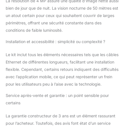
La résolution de 4 MP assure une qualité d’image nette aussi
La sortie HDMI 4K et la
résolution ultra haute
bien de jour que de nuit. La vision nocturne de 50 mètres est
définition de
un atout certain pour ceux qui souhaitent couvrir de larges
3840*2160 permettent
périmètres, offrant une sécurité constante dans des
d'obtenir des images
conditions de faible luminosité.
claires et détaillées,
même en cas de zoom.
Installation et accessibilité : simplicité ou complexité ?
HDD Isolation des
secteurs défectueux -
Le système de fichiers
Le kit inclut tous les éléments nécessaires tels que les câbles
est spécialement
Ethernet de différentes longueurs, facilitant une installation
conçu pour la
flexible. Cependant, certains retours indiquent des difficultés
vidéosurveillance. Il
avec l’application mobile, ce qui peut représenter un frein
peut détecter, identifier
pour les utilisateurs peu à l’aise avec la technologie.
et ignorer
automatiquement les
Service après-vente et garantie : un point sensible pour
secteurs défectueux
sur le HDD,
certains
garantissant ainsi que
l'enregistrement est
La garantie constructeur de 3 ans est un élément rassurant
complet sans perte
pour l’acheteur. Toutefois, des avis font état d’un service
d'images. Il est sûr,