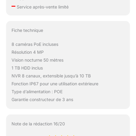
analyser les vidéos,
–
Service après-vente limité
recevoir les messages
d'alarme et contrôler
les conditions
anormales sur votre
Fiche technique
téléphone portable à
tout moment et
8 caméras PoE incluses
n'importe où.
Résolution 4 MP
Vision nocturne 50 mètres
1 TB HDD inclus
NVR 8 canaux, extensible jusqu’à 10 TB
Fonction IP67 pour une utilisation extérieure
Type d’alimentation : POE
Garantie constructeur de 3 ans
Note de la rédaction 16/20