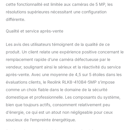
Enregistrement 24/7 : Ce
cette fonctionnalité est limitée aux caméras de 5 MP, les
kit de vidéosurveillance
résolutions supérieures nécessitant une configuration
PoE prend en charge
différente.
l’enregistrement continu
24/7 de toutes les
Qualité et service après-vente
caméras. Vous aurez une
vidéo de toute la journée
Les avis des utilisateurs témoignent de la qualité de ce
pour ne rien manquer. La
vidéo sera stockée dans
produit. Un client relate une expérience positive concernant le
le disque dur de 2 To
remplacement rapide d’une caméra défectueuse par le
préinstallé. Vous pouvez
vendeur, soulignant ainsi le sérieux et la réactivité du service
même installer un disque
après-vente. Avec une moyenne de 4,5 sur 5 étoiles dans les
dur externe (jusqu'à 8
To) pour augmenter
évaluations clients, le Reolink RLK8-410B4-5MP s’impose
l'espace de stockage, la
comme un choix fiable dans le domaine de la sécurité
capacité de stockage
domestique et professionnelle. Les composants du système,
pouvant atteindre 16 To.
bien que toujours actifs, consomment relativement peu
Compatible avec Toutes
d’énergie, ce qui est un atout non négligeable pour ceux
Les Caméras IP PoE/WiFi
Reolink : Ce système de
soucieux de l’empreinte énergétique.
caméra PoE peut être