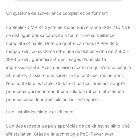
personnes ou des
Extérieure, 30M
véhicules du mouvement
Vision Nocturne,
Un système de surveillance complet et performant
d'autres objets. Cela
Audio, RLK8-
peut réduire les fausses
410B4-5MP Noir
alarmes causées par le
Le Reolink 5MP Kit Système Vidéo Surveillance 8CH 2To NVR
balancement des arbres,
se distingue par sa capacité à fournir une surveillance
etc. Vous pouvez garder
complète et fiable. Doté de quatre caméras IP PoE de 5
votre maison ou votre
mégapixels, ce système offre une résolution vidéo de 2560 x
entreprise sauf, et mettre
votre famille en sécurité
1944 pixels, garantissant des images d’une clarté
plus intelligemment. 5MP
impressionnante. Avec une vision nocturne qui s’étend jusqu’à
Super HD, Vision
30 mètres, il assure une surveillance continue, même dans
Nocturne de 30m :
l’obscurité la plus totale. Ce kit est particulièrement adapté
2560x1920 haute
résolution, jusqu'à 30
pour ceux qui recherchent une solution robuste et efficace
images par seconde et la
pour sécuriser leur domicile ou leur entreprise.
technologie d'encodage
vidéo H.264, les caméras
Une installation simple et efficace
offrent une diffusion en
direct ultra claire et fluide.
L’un des aspects les plus appréciés de ce kit est sa simplicité
Avec 18 LED infrarouges,
d’installation. Grâce à la technologie PoE (Power over
les caméras capturent