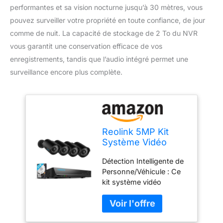
performantes et sa vision nocturne jusqu’à 30 mètres, vous
pouvez surveiller votre propriété en toute confiance, de jour
comme de nuit. La capacité de stockage de 2 To du NVR
vous garantit une conservation efficace de vos
enregistrements, tandis que l’audio intégré permet une
surveillance encore plus complète.
Reolink 5MP Kit
Système Vidéo
Surveillance 8CH
Détection Intelligente de
2To NVR, Caméra
Personne/Véhicule : Ce
IP PoE 4X 5MP,
kit système vidéo
Détection
surveillance CCTV PoE
Personne/Véhicule,
peut distinguer le
5MP HD Caméra de
mouvement des
Surveillance