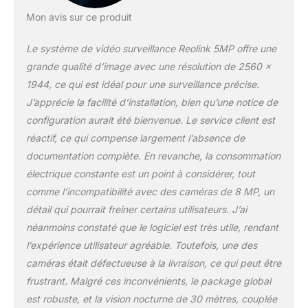
technologie d'encodage
vidéo H.264, les caméras
Mon avis sur ce produit
offrent une diffusion en
direct ultra claire et fluide.
Le système de vidéo surveillance Reolink 5MP offre une
Avec 18 LED infrarouges,
grande qualité d’image avec une résolution de 2560 x
les caméras capturent
1944, ce qui est idéal pour une surveillance précise.
des vidéos dans
J’apprécie la facilité d’installation, bien qu’une notice de
l'obscurité dans une
portée allant jusqu'à
configuration aurait été bienvenue. Le service client est
30m, protégeant votre
réactif, ce qui compense largement l’absence de
maison et votre
documentation complète. En revanche, la consommation
entreprise. Kit
électrique constante est un point à considérer, tout
Vidéosurveillance PoE
Plug & Play : Connexion
comme l’incompatibilité avec des caméras de 8 MP, un
PoE simple. Il suffit de
détail qui pourrait freiner certains utilisateurs. J’ai
connecter la caméra de
néanmoins constaté que le logiciel est très utile, rendant
surveillance au NVR via
l’expérience utilisateur agréable. Toutefois, une des
les câbles Ethernet de 18
mètres inclus. Un seul
caméras était défectueuse à la livraison, ce qui peut être
câble réseau est
frustrant. Malgré ces inconvénients, le package global
responsable de la
est robuste, et la vision nocturne de 30 mètres, couplée
transmission du signal