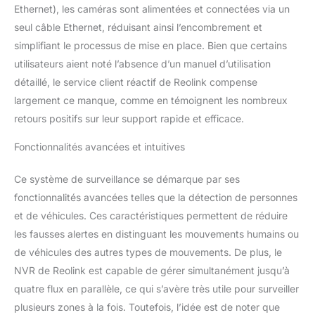
Ethernet), les caméras sont alimentées et connectées via un
des vidéos dans
l'obscurité dans une
seul câble Ethernet, réduisant ainsi l’encombrement et
portée allant jusqu'à
simplifiant le processus de mise en place. Bien que certains
30m, protégeant votre
utilisateurs aient noté l’absence d’un manuel d’utilisation
maison et votre
détaillé, le service client réactif de Reolink compense
entreprise. Kit
Vidéosurveillance PoE
largement ce manque, comme en témoignent les nombreux
Plug & Play : Connexion
retours positifs sur leur support rapide et efficace.
PoE simple. Il suffit de
connecter la caméra de
Fonctionnalités avancées et intuitives
surveillance au NVR via
les câbles Ethernet de 18
Ce système de surveillance se démarque par ses
mètres inclus. Un seul
fonctionnalités avancées telles que la détection de personnes
câble réseau est
et de véhicules. Ces caractéristiques permettent de réduire
responsable de la
transmission du signal
les fausses alertes en distinguant les mouvements humains ou
vidéo et de l'alimentation
de véhicules des autres types de mouvements. De plus, le
électrique. Même un
NVR de Reolink est capable de gérer simultanément jusqu’à
débutant peut l'installer
quatre flux en parallèle, ce qui s’avère très utile pour surveiller
sans effort. Protection
Sans Cesse
plusieurs zones à la fois. Toutefois, l’idée est de noter que