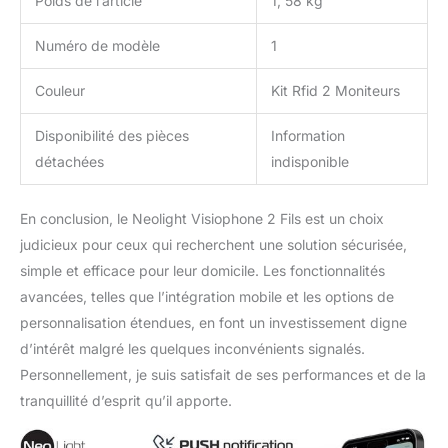
Poids de l’article
1, 58 kg
existant. Aucune
alimentation électrique
Numéro de modèle
1
supplémentaire n'est
nécessaire pour
Couleur
Kit Rfid 2 Moniteurs
connecter la serrure. ✔
FONCTIONNALITÉS ET
SÉCURITÉ AVANCÉES -
Disponibilité des pièces
Information
Des fonctionnalités telles
détachées
indisponible
que l'enregistrement
vidéo sur 4 canaux,
En conclusion, le Neolight Visiophone 2 Fils est un choix
l'affichage des archives
et la prise en charge de
judicieux pour ceux qui recherchent une solution sécurisée,
caméras IP
simple et efficace pour leur domicile. Les fonctionnalités
supplémentaires, la
avancées, telles que l’intégration mobile et les options de
personnalisation des
personnalisation étendues, en font un investissement digne
arrière-plans de menu et
des sonneries font de ce
d’intérêt malgré les quelques inconvénients signalés.
kit visiophone filaire un
Personnellement, je suis satisfait de ses performances et de la
investissement judicieux
tranquillité d’esprit qu’il apporte.
et fiable.