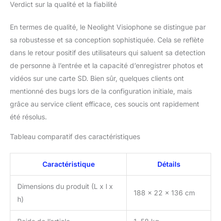
Verdict sur la qualité et la fiabilité
externe vous permet de
rester informé et sécurisé
En termes de qualité, le Neolight Visiophone se distingue par
à tout moment. ✔
INSTALLATION ET
sa robustesse et sa conception sophistiquée. Cela se reflète
CONNECTIVITÉ FACILES
dans le retour positif des utilisateurs qui saluent sa detection
- Le kit de portier vidéo
de personne à l’entrée et la capacité d’enregistrer photos et
universel Neolight utilise
vidéos sur une carte SD. Bien sûr, quelques clients ont
la dernière technologie à
2 fils, ce qui signifie que
mentionné des bugs lors de la configuration initiale, mais
seuls 2 fils sont
grâce au service client efficace, ces soucis ont rapidement
nécessaires pour la
été résolus.
vidéo, l'audio et
l'alimentation. Cela
Tableau comparatif des caractéristiques
permet de connecter
directement l'interphone
filaire et le panneau,
Caractéristique
Détails
facilitant ainsi
l'installation d'un
Dimensions du produit (L x l x
188 x 22 x 136 cm
nouveau système
h)
d'interphone video filaire
en utilisant le câblage