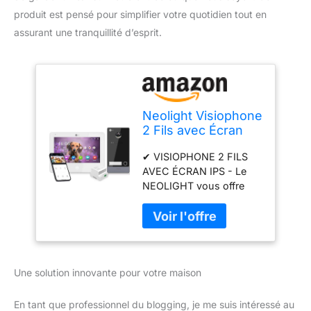
produit est pensé pour simplifier votre quotidien tout en
assurant une tranquillité d’esprit.
Neolight Visiophone
2 Fils avec Écran
IPS, Interphone
✔ VISIOPHONE 2 FILS
Video Filaire,
AVEC ÉCRAN IPS - Le
Caméra Full HD,
NEOLIGHT vous offre
Portier Vidéo,
une expérience visuelle
Notifications et
haut de gamme avec son
Sécurité via
écran tactile IPS. Le kit
Visiophone WiFi,
visiophone 2 fils se
Installation Facile,
compose d'un moniteur,
Détection,
Une solution innovante pour votre maison
d'une sonnette avec
Alimentation DIN
caméra vidéo Full HD et
d'un bloc d'alimentation
En tant que professionnel du blogging, je me suis intéressé au