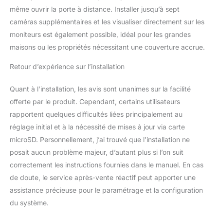
sans alimentation
même ouvrir la porte à distance. Installer jusqu’à sept
électrique
supplémentaire et sans
caméras supplémentaires et les visualiser directement sur les
portail. La porte peut être
moniteurs est également possible, idéal pour les grandes
ouverte à l'aide d'un
maisons ou les propriétés nécessitant une couverture accrue.
téléphone ou d'un
interphone. ✔
Retour d’expérience sur l’installation
NOTIFICATIONS ET
SÉCURITÉ AVEC RING
Quant à l’installation, les avis sont unanimes sur la facilité
CAMERA - Grâce à
offerte par le produit. Cependant, certains utilisateurs
l'application mobile
professionnelle Neolight
rapportent quelques difficultés liées principalement au
APP, recevez des
réglage initial et à la nécessité de mises à jour via carte
notifications push à
microSD. Personnellement, j’ai trouvé que l’installation ne
chaque mouvement ou
posait aucun problème majeur, d’autant plus si l’on suit
appel, consultez les
archives et ouvrez les
correctement les instructions fournies dans le manuel. En cas
serrures et les portails à
de doute, le service après-vente réactif peut apporter une
distance. La
assistance précieuse pour le paramétrage et la configuration
combinaison de
du système.
l'interphone connecté
avec une caméra d'appel