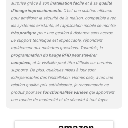
avec un insert acrylique
surprise grâce à son
installation facile
et à sa
qualité
noir, et le bouton et la
d’image impressionnante
. C’est une solution efficace
plaque signalétique sont
pour améliorer la sécurité de la maison, compatible avec
éclairés. Une serrure
électrique peut être
les systèmes existants, et l’application mobile se montre
connectée au panneau
très pratique
pour une gestion à distance sans accroc.
sans alimentation
Le support technique est impeccable, répondant
électrique
rapidement aux moindres questions. Toutefois, la
supplémentaire et sans
portail. La porte peut être
programmation du badge RFID peut s’avérer
ouverte à l'aide d'un
complexe
, et la visibilité peut être difficile sur certains
téléphone ou d'un
supports. De plus, quelques mises à jour sont
interphone. ✔
indispensables dès l’installation. Hormis cela, avec une
NOTIFICATIONS ET
SÉCURITÉ AVEC RING
relation qualité-prix satisfaisante, je recommande ce
CAMERA - Grâce à
produit pour ses
fonctionnalités variées
qui apportent
l'application mobile
une touche de modernité et de sécurité à tout foyer.
professionnelle Neolight
APP, recevez des
notifications push à
chaque mouvement ou
appel, consultez les