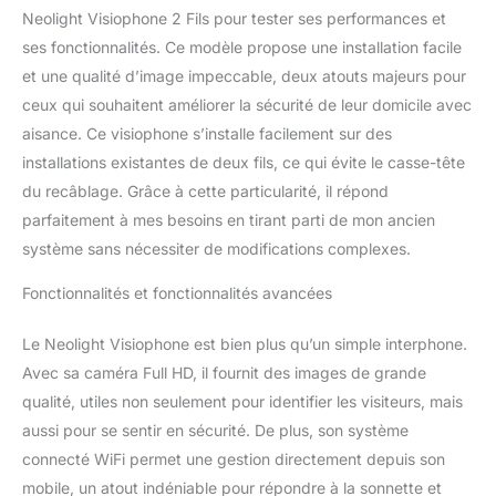
DIN. Le kit visiophone
Neolight Visiophone 2 Fils pour tester ses performances et
connecté contient tout
ses fonctionnalités. Ce modèle propose une installation facile
ce dont vous avez
et une qualité d’image impeccable, deux atouts majeurs pour
besoin pour une
installation facile et
ceux qui souhaitent améliorer la sécurité de leur domicile avec
rapide. ✔ CAMÉRA FULL
aisance. Ce visiophone s’installe facilement sur des
HD ET VISION
installations existantes de deux fils, ce qui évite le casse-tête
NOCTURNE - Profitez
du recâblage. Grâce à cette particularité, il répond
d'une vue claire de jour
comme de nuit avec une
parfaitement à mes besoins en tirant parti de mon ancien
caméra professionnelle
système sans nécessiter de modifications complexes.
Full HD dans votre
panneau d'appel. Le
Fonctionnalités et fonctionnalités avancées
panneau extérieur est en
métal de haute qualité
Le Neolight Visiophone est bien plus qu’un simple interphone.
avec un insert acrylique
Avec sa caméra Full HD, il fournit des images de grande
noir, et le bouton et la
qualité, utiles non seulement pour identifier les visiteurs, mais
plaque signalétique sont
éclairés. Une serrure
aussi pour se sentir en sécurité. De plus, son système
électrique peut être
connecté WiFi permet une gestion directement depuis son
connectée au panneau
mobile, un atout indéniable pour répondre à la sonnette et