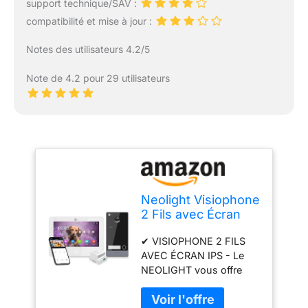
support technique/SAV :
compatibilité et mise à jour :
Notes des utilisateurs 4.2/5
Note de 4.2 pour 29 utilisateurs
Neolight Visiophone
2 Fils avec Écran
IPS, Interphone
✔ VISIOPHONE 2 FILS
Video Filaire,
AVEC ÉCRAN IPS - Le
Caméra Full HD,
NEOLIGHT vous offre
Portier Vidéo,
une expérience visuelle
Notifications et
haut de gamme avec son
Sécurité via