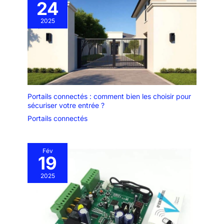
24
accompagner lors de l'installation et de l'utilisation.
2025
Portails connectés : comment bien les choisir pour
sécuriser votre entrée ?
Portails connectés
Fév
19
2025