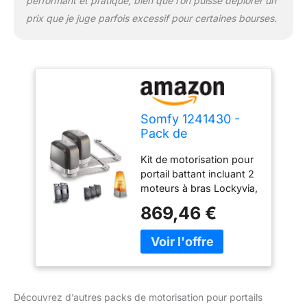
performant et pratique, bien que l’on puisse déplorer un
cas de portail automatisé
prix que je juge parfois excessif pour certaines bourses.
débouchant sur la
chaussée, il signale à
votre environnement,
l'ouverture et la
fermeture du portail
Fabriqué en France
Somfy 1241430 -
Pack de
motorisation pour
Kit de motorisation pour
Portail battant
portail battant incluant 2
Lockyvia Line | avec
moteurs à bras Lockyvia,
3 télécommandes
1 boîtier électronique, 3
Keytis, 1 feu Orange
869,46 €
télécommandes 2
et 1 Jeu de cellules
touches Keytis, 1 feu
photoélectriques |
clignotant, et 1 jeu de
Compatible app
cellules photoélectriques
Tahoma
Compatible avec les
portails en bois, PVC
Découvrez d’autres packs de motorisation pour portails
(avec renforts),