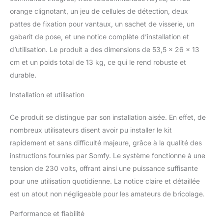
facilite le câblage Une
orange clignotant, un jeu de cellules de détection, deux
installation sécurisée : le
pattes de fixation pour vantaux, un sachet de visserie, un
moteur Lockyvia intègre
une détection
gabarit de pose, et une notice complète d’installation et
d'obstacles grâce au
d’utilisation. Le produit a des dimensions de 53,5 x 26 x 13
photocellules. Lorsqu'un
cm et un poids total de 13 kg, ce qui le rend robuste et
obstacle est détecté, le
durable.
moteur immobilise le
portail pour protéger
Installation et utilisation
votre famille En cas de
coupure de courant,
vous pouvez
Ce produit se distingue par son installation aisée. En effet, de
déverrouiller
nombreux utilisateurs disent avoir pu installer le kit
manuellement le moteur
rapidement et sans difficulté majeure, grâce à la qualité des
avec une clef. Le feu
instructions fournies par Somfy. Le système fonctionne à une
orange contenu dans le
tension de 230 volts, offrant ainsi une puissance suffisante
pack est obligatoire en
cas de portail automatisé
pour une utilisation quotidienne. La notice claire et détaillée
débouchant sur la
est un atout non négligeable pour les amateurs de bricolage.
chaussée, il signale à
votre environnement,
Performance et fiabilité
l'ouverture et la