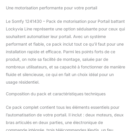
portails en bois, PVC
Une motorisation performante pour votre portail
(avec renforts),
aluminium ou fer, avec
Le Somfy 1241430 – Pack de motorisation pour Portail battant
des vantaux d'une
hauteur et largeur
Lockyvia Line représente une option séduisante pour ceux qui
maximum de 2 m ; et
souhaitent automatiser leur portail. Avec un système
d'un poids maximum de
performant et fiable, ce pack inclut tout ce qu’il faut pour une
200kg par vantail
installation rapide et efficace. Parmi les points forts de ce
Pratique et malin : Le
produit, on note sa facilité de montage, saluée par de
moteur Lockyvia
entreprend une
nombreux utilisateurs, et sa capacité à fonctionner de manière
ouverture rapide du
fluide et silencieuse, ce qui en fait un choix idéal pour un
portail en 11s (pour un
usage résidentiel.
angle de 90°) Facile à
installer : grâce à ses
Composition du pack et caractéristiques techniques
butées d'ouverture déjà
intégrées au moteur, les
Ce pack complet contient tous les éléments essentiels pour
télécommandes Keytis
déjà pré-programmées,
l’automatisation de votre portail. Il inclut : deux moteurs, deux
et le bornier débrochable
bras articulés en deux parties, une électronique de
coloré et numéroté qui
commande intégrée, trois télécommandes Keytis, un feu