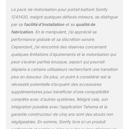
télécommandes Keytis
Le pack de motorisation pour portail battant Somfy
déjà pré-programmées,
et le bornier débrochable
1241430, malgré quelques défauts mineurs, se distingue
coloré et numéroté qui
par sa
facilité d’installation
et sa
qualité de
facilite le câblage Une
fabrication
. En le manipulant, j’ai apprécié sa
installation sécurisée : le
performance globale et sa discrétion sonore.
moteur Lockyvia intègre
une détection
Cependant, j’ai rencontré des réserves concernant
d'obstacles grâce au
quelques limitations d’ajustements et la motorisation qui
photocellules. Lorsqu'un
peut s’avérer parfois brusque, aspect qui pourrait
obstacle est détecté, le
déplaire à certains utilisateurs recherchant une transition
moteur immobilise le
portail pour protéger
plus en douceur. De plus, un point à considérer est la
votre famille En cas de
nécessité potentielle d’acquérir des accessoires
coupure de courant,
supplémentaires pour bénéficier d’une compatibilité
vous pouvez
complète avec d’autres systèmes. Malgré cela, son
déverrouiller
manuellement le moteur
intégration possible avec l’application Tahoma et la
avec une clef. Le feu
garantie constructeur de cinq ans sont des atouts non
orange contenu dans le
négligeables. En somme, Somfy livre ici un produit
pack est obligatoire en