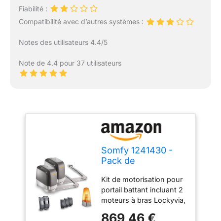
Fiabilité :
Compatibilité avec d’autres systèmes :
Notes des utilisateurs 4.4/5
Note de 4.4 pour 37 utilisateurs
Somfy 1241430 -
Pack de
motorisation pour
Kit de motorisation pour
Portail battant
portail battant incluant 2
Lockyvia Line | avec
moteurs à bras Lockyvia,
3 télécommandes
1 boîtier électronique, 3
Keytis, 1 feu Orange
869,46 €
télécommandes 2