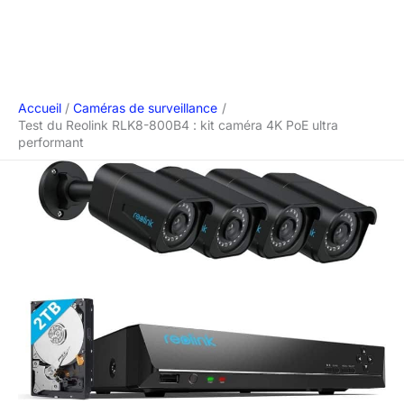
Accueil
Caméras de surveillance
Test du Reolink RLK8-800B4 : kit caméra 4K PoE ultra
performant