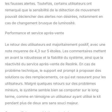
Ce kit de
les fausses alertes. Toutefois, certains utilisateurs ont
vidéosurveillance PoE 4K
remarqué que la sensibilité de la détection de mouvement
peut être ajouté jusqu'à
pouvait déclencher des alertes non désirées, notamment en
un ensemble de 8
caméras avec n'importe
cas de changement brusque de luminosité.
quelle caméra PoE/WIFI
Reolink. Les caméras IP
Performance et service après-vente
PoE Reolink
8MP/5MP/4MP prises en
Le retour des utilisateurs est majoritairement positif, avec une
charge sont les
note moyenne de 4,3 sur 5 étoiles. Les commentaires mettent
suivantes : RLC-823A,
en avant la robustesse et la fiabilité du système, ainsi que la
520A, 510A, 810A, 820A,
réactivité du service après-vente de Reolink. En cas de
811A, 842A, TrackMix
PoE, Duo 2 PoE, 511WA,
problème technique, le support est prompt à proposer des
523WA, 542WA, etc.
solutions ou des remplacements, ce qui est rassurant pour les
utilisateurs. Malgré quelques retours sur des problèmes
mineurs, le système semble bien se comporter sur le long
terme, comme en témoigne un utilisateur ayant utilisé le kit
pendant plus de deux ans sans souci majeur.