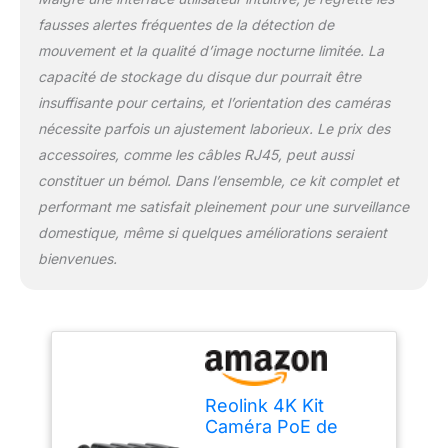
distance avec le logiciel
Reolink. INSTALLATION
fausses alertes fréquentes de la détection de
PLUG & PLAY : La
mouvement et la qualité d’image nocturne limitée. La
technologie PoE facilite
capacité de stockage du disque dur pourrait être
l'installation de ce kit de
insuffisante pour certains, et l’orientation des caméras
caméras surveillance. Il
suffit de connecter
nécessite parfois un ajustement laborieux. Le prix des
toutes vos caméras au
accessoires, comme les câbles RJ45, peut aussi
NVR PoE par un câble
constituer un bémol. Dans l’ensemble, ce kit complet et
Ethernet, et votre
performant me satisfait pleinement pour une surveillance
système les ajoutera
domestique, même si quelques améliorations seraient
automatiquement, prêtes
pour l’opération.
bienvenues.
COMPATIBLE
UNIQUEMENT AVEC
CAMÉRA IP REOLINK :
Ce kit de
vidéosurveillance PoE 4K
peut être ajouté jusqu'à
un ensemble de 8
Reolink 4K Kit
caméras avec n'importe
Caméra PoE de
quelle caméra PoE/WIFI
Surveillance