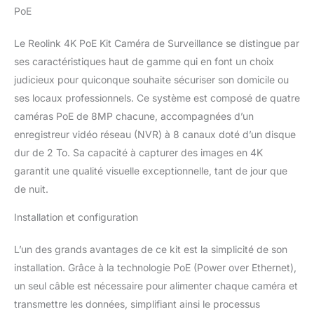
PoE
de surveillance de jour
comme de nuit.
DÉTECTION DE
Le Reolink 4K PoE Kit Caméra de Surveillance se distingue par
PERSONNE/VÉHICULE :
ses caractéristiques haut de gamme qui en font un choix
La détection de
judicieux pour quiconque souhaite sécuriser son domicile ou
personnes et de
ses locaux professionnels. Ce système est composé de quatre
véhicules est appliquée
caméras PoE de 8MP chacune, accompagnées d’un
dans ce kit de caméras
surveillance pour réduire
enregistreur vidéo réseau (NVR) à 8 canaux doté d’un disque
les fausses alarmes
dur de 2 To. Sa capacité à capturer des images en 4K
causées par les
garantit une qualité visuelle exceptionnelle, tant de jour que
branches ou les insectes
de nuit.
volants, et vous alerte
uniquement en cas de
Installation et configuration
véritables menaces.
ENREGISTREMENTS
24/7 SANS SOUCIS :
L’un des grands avantages de ce kit est la simplicité de son
Votre propriété est
installation. Grâce à la technologie PoE (Power over Ethernet),
maintenant protégée
un seul câble est nécessaire pour alimenter chaque caméra et
sous 24h/7j sans
transmettre les données, simplifiant ainsi le processus
manquer aucun moment