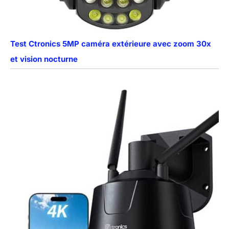
Test Ctronics 5MP caméra extérieure avec zoom 30x
et vision nocturne