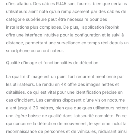
d’installation. Des câbles RJ45 sont fournis, bien que certains
important, car le NVR a
été préinstallé avec un
utilisateurs aient noté qu’un remplacement par des câbles de
HDD de 2To. L'accès et la
catégorie supérieure peut être nécessaire pour des
lecture peuvent
installations plus complexes. De plus, l’application Reolink
également se faire à
offre une interface intuitive pour la configuration et le suivi à
distance avec le logiciel
Reolink. INSTALLATION
distance, permettant une surveillance en temps réel depuis un
PLUG & PLAY : La
smartphone ou un ordinateur.
technologie PoE facilite
l'installation de ce kit de
Qualité d’image et fonctionnalités de détection
caméras surveillance. Il
suffit de connecter
La qualité d’image est un point fort récurrent mentionné par
toutes vos caméras au
les utilisateurs. Le rendu en 4K offre des images nettes et
NVR PoE par un câble
détaillées, ce qui est vital pour une identification précise en
Ethernet, et votre
système les ajoutera
cas d’incident. Les caméras disposent d’une vision nocturne
automatiquement, prêtes
allant jusqu’à 30 mètres, bien que quelques utilisateurs notent
pour l’opération.
une légère baisse de qualité dans l’obscurité complète. En ce
COMPATIBLE
qui concerne la détection de mouvement, le système inclut la
UNIQUEMENT AVEC
CAMÉRA IP REOLINK :
reconnaissance de personnes et de véhicules, réduisant ainsi