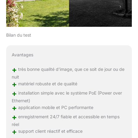
Bilan du test
Avantages
+
très bonne qualité d’image, que ce soit de jour ou de
nuit
+
matériel robuste et de qualité
+
installation simple avec le système PoE (Power over
Ethernet)
+
application mobile et PC performante
+
enregistrement 24/7 fiable et accessible en temps
réel
+
support client réactif et efficace