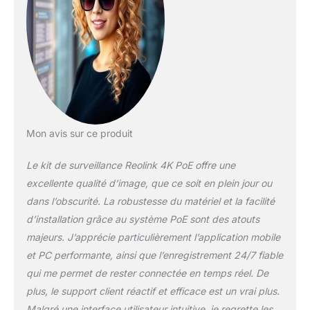
personnes et de
véhicules est appliquée
dans ce kit de caméras
surveillance pour réduire
les fausses alarmes
causées par les
branches ou les insectes
volants, et vous alerte
uniquement en cas de
Mon avis sur ce produit
véritables menaces.
ENREGISTREMENTS
Le kit de surveillance Reolink 4K PoE offre une
24/7 SANS SOUCIS :
Votre propriété est
excellente qualité d’image, que ce soit en plein jour ou
maintenant protégée
dans l’obscurité. La robustesse du matériel et la facilité
sous 24h/7j sans
d’installation grâce au système PoE sont des atouts
manquer aucun moment
majeurs. J’apprécie particulièrement l’application mobile
important, car le NVR a
été préinstallé avec un
et PC performante, ainsi que l’enregistrement 24/7 fiable
HDD de 2To. L'accès et la
qui me permet de rester connectée en temps réel. De
lecture peuvent
plus, le support client réactif et efficace est un vrai plus.
également se faire à
Malgré une interface utilisateur intuitive, je regrette les