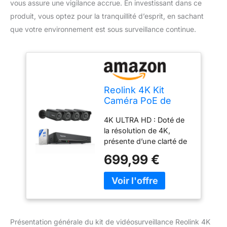
vous assure une vigilance accrue. En investissant dans ce
produit, vous optez pour la tranquillité d’esprit, en sachant
que votre environnement est sous surveillance continue.
Reolink 4K Kit
Caméra PoE de
Surveillance
4K ULTRA HD : Doté de
Extérieure, RLK8-
la résolution de 4K,
800B4 Noir
présente d’une clarté de
presque 4 fois
699,99 €
supérieure à celle de
1080p, ce kit caméra
surveillance PoE offre
des vidéos incroyables
en 20 images par
seconde, montre les plus
Présentation générale du kit de vidéosurveillance Reolink 4K
détails dans votre zone