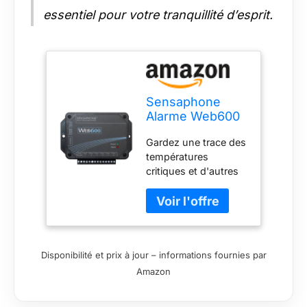
essentiel pour votre tranquillité d’esprit.
Sensaphone
Alarme Web600
Web-Monitor,
Gardez une trace des
Aucune Ligne
températures
terrestre
critiques et d'autres
nécessaire
conditions Allume
une lumière, une
sirène ou un autre
appareil chaque fois
qu'une alarme se
Disponibilité et prix à jour – informations fournies par
produit Affichez les
Amazon
rapports et
programmez votre
système sur Internet