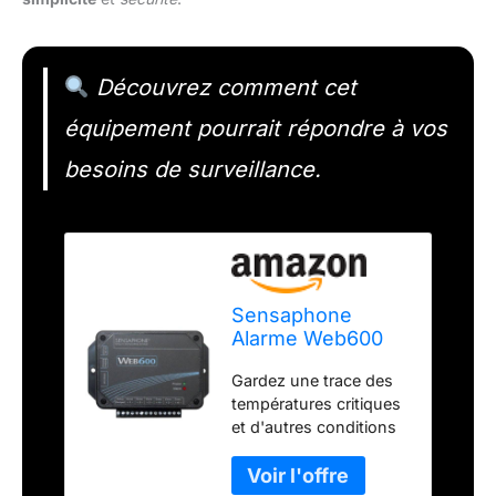
Découvrez comment cet
équipement pourrait répondre à vos
besoins de surveillance.
Sensaphone
Alarme Web600
Web-Monitor,
Gardez une trace des
Aucune Ligne
températures critiques
terrestre
et d'autres conditions
nécessaire
Allume une lumière,
une sirène ou un autre