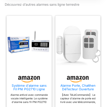
Jusqu'à huit
Découvrez d’autres alarmes sans ligne terrestre
personnes peuvent
être contactées pour
s'assurer que les
mesures appropriées
sont prises Lecture
des valeurs des
capteurs d'humidité,
des capteurs de
qualité de l'air, etc
Système d'alarme sans
Alarme Porte, Chatthen
Fil PNI PG2710 Ligne
DéTecteur Ouverture
terrestre
Porte avec SirèNe
Alarme antivol avec commande
【Avec TéLéCommande】 Le
Puissante De 130 DB,
vocale intelligente: Le système
capteur d'alarme de porte est
Alarme De Porte Et
d'alarme sans fil PNI PG2710
livré avec une télécommande,
FenêTre sans Fil
avec avertissement vocal offre
vous pouvez l'utiliser pour