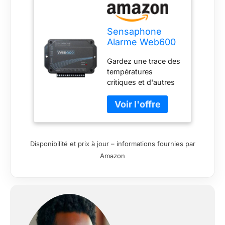
Sensaphone
Alarme Web600
Web-Monitor,
Gardez une trace des
Aucune Ligne
températures
terrestre
critiques et d'autres
nécessaire
conditions Allume
une lumière, une
sirène ou un autre
appareil chaque fois
qu'une alarme se
Disponibilité et prix à jour – informations fournies par
produit Affichez les
Amazon
rapports et
programmez votre
système sur Internet
Jusqu'à huit
personnes peuvent
être contactées pour
s'assurer que les