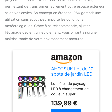
permettant de transformer facilement votre espace extérieur
selon vos envies. Sa conception étanche IP66 garantit une
utilisation sans souci, peu importe les conditions
météorologiques. Grâce à sa télécommande, ajuster
l’éclairage devient un jeu d’enfant, vous offrant ainsi une
maîtrise totale de votre environnement nocturne.
AHOTSUK Lot de 10
spots de jardin LED
étanches IP66 5 W
Lumières de paysage
12 V CC à
LED à changement de
changement de
couleur, super
couleur basse
lumineuses, luminosité
tension Éclairage
139,99 €
réglable, fonction de
extérieur RVB
sélection de couleur