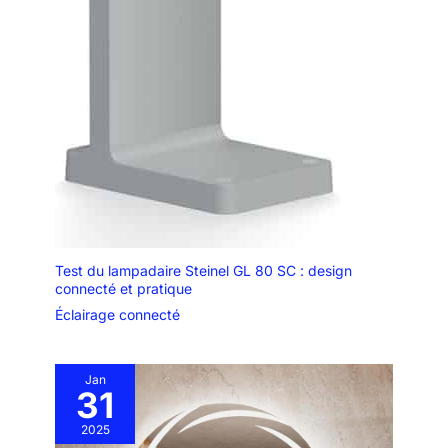
Test du lampadaire Steinel GL 80 SC : design
connecté et pratique
Éclairage connecté
Jan
31
2025