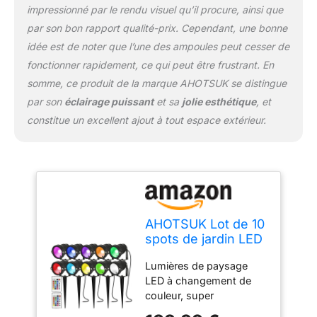
impressionné par le rendu visuel qu’il procure, ainsi que
décorez facilement votre
jardin, excellent choix
par son bon rapport qualité-prix. Cependant, une bonne
pour les projets
idée est de noter que l’une des ampoules peut cesser de
d'éclairage de paysage
fonctionner rapidement, ce qui peut être frustrant. En
intérieur et extérieur,
somme, ce produit de la marque AHOTSUK se distingue
chemins, arbres,
par son
éclairage puissant
et sa
jolie esthétique
, et
drapeaux, ponts, zune,
marches, Wnde,
constitue un excellent ajout à tout espace extérieur.
Halloween,
Thanksgiving, Noël,
décoration de fête. Mise
à niveau IP66 étanche et
installation : boîtier en
aluminium épais et
couvercle de lentille en
AHOTSUK Lot de 10
verre résistent aux
spots de jardin LED
intempéries pluuses et
étanches IP66 5 W
enneigées ; design
Lumières de paysage
12 V CC à
étanche IP66 qui
LED à changement de
changement de
améliore
couleur, super
couleur basse
considérablement la
lumineuses, luminosité
tension Éclairage