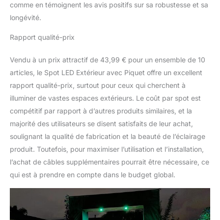
comme en témoignent les avis positifs sur sa robustesse et sa
l'allumage, les couleurs
statiques et la couleur
longévité.
dynamique de la lumière
peuvent être
Rapport qualité-prix
synchronisées. 2. Lors
de l'utilisation de DC 12
Vendu à un prix attractif de 43,99 € pour un ensemble de 10
V, seule la
articles, le Spot LED Extérieur avec Piquet offre un excellent
synchronisation des
rapport qualité-prix, surtout pour ceux qui cherchent à
couleurs statiques peut
illuminer de vastes espaces extérieurs. Le coût par spot est
être utilisée. Service
après-vente de qualité
compétitif par rapport à d’autres produits similaires, et la
supérieure - Vendeur
majorité des utilisateurs se disent satisfaits de leur achat,
LED direct - Qualité du
soulignant la qualité de fabrication et la beauté de l’éclairage
produit - Surface en
produit. Toutefois, pour maximiser l’utilisation et l’installation,
aluminium - Verre à
onglet et puce LED de
l’achat de câbles supplémentaires pourrait être nécessaire, ce
qualité supérieure -
qui est à prendre en compte dans le budget global.
Durée de jusqu'à 30 000
heures. 12 Monate
Ersatze und
Kundendienste nach