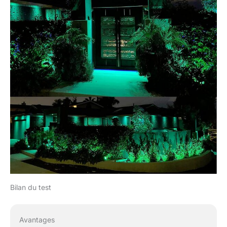
dem Verkauf. Wenn Sie
irgendein Problem mit
Ihren Niederspannungs-
Landschaftslichtern
haben, kontaktieren Sie
uns bitte.
Bilan du test
Avantages