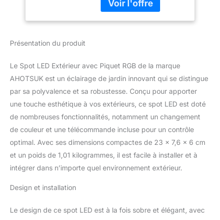
améliorée : 10 LED RVB,
380 lumens chacune.
Télécommande en option
mode couleur et réglage
Présentation du produit
de la luminosité, un
bouton pour régler la
Le Spot LED Extérieur avec Piquet RGB de la marque
luminosité confortable,
crée une atmosphère de
AHOTSUK est un éclairage de jardin innovant qui se distingue
bricolage.
par sa polyvalence et sa robustesse. Conçu pour apporter
Télécommande avec
une touche esthétique à vos extérieurs, ce spot LED est doté
fonction mémoire, 16
de nombreuses fonctionnalités, notamment un changement
couleurs et 4 modes
de couleur et une télécommande incluse pour un contrôle
clignotants : lorsque
vous éteignez
optimal. Avec ses dimensions compactes de 23 x 7,6 x 6 cm
l'alimentation et rallumez
et un poids de 1,01 kilogrammes, il est facile à installer et à
la lumière, la couleur
intégrer dans n’importe quel environnement extérieur.
reste comme avant.
Vous pouvez choisir
Design et installation
n'importe quelle lumière
dans différentes
Le design de ce spot LED est à la fois sobre et élégant, avec
couleurs. La couleur de