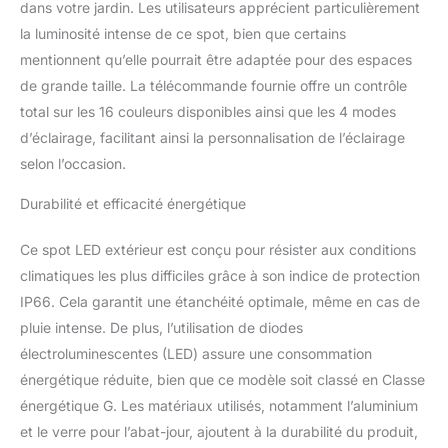
dans votre jardin. Les utilisateurs apprécient particulièrement
marches, Wnde,
la luminosité intense de ce spot, bien que certains
Halloween,
mentionnent qu’elle pourrait être adaptée pour des espaces
Thanksgiving, Noël,
décoration de fête. Mise
de grande taille. La télécommande fournie offre un contrôle
à niveau IP66 étanche et
total sur les 16 couleurs disponibles ainsi que les 4 modes
installation : boîtier en
d’éclairage, facilitant ainsi la personnalisation de l’éclairage
aluminium épais et
selon l’occasion.
couvercle de lentille en
verre résistent aux
Durabilité et efficacité énergétique
intempéries pluuses et
enneigées ; design
Ce spot LED extérieur est conçu pour résister aux conditions
étanche IP66 qui
améliore
climatiques les plus difficiles grâce à son indice de protection
considérablement la
IP66. Cela garantit une étanchéité optimale, même en cas de
stabilité de l'éclairage
pluie intense. De plus, l’utilisation de diodes
extérieur et l'utilisation à
électroluminescentes (LED) assure une consommation
long terme. Couleur de
synchronisation 1. En
énergétique réduite, bien que ce modèle soit classé en Classe
utilisant 12 V CA, les
énergétique G. Les matériaux utilisés, notamment l’aluminium
couleurs se
et le verre pour l’abat-jour, ajoutent à la durabilité du produit,
synchronisent après