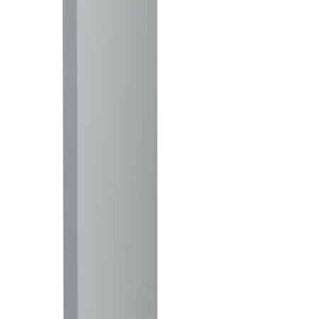
Ersatze und
Kundendienste nach
dem Verkauf. Wenn Sie
irgendein Problem mit
Ihren Niederspannungs-
Landschaftslichtern
haben, kontaktieren Sie
uns bitte.