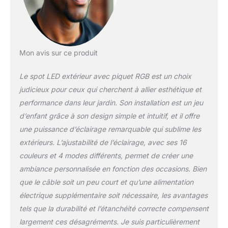
l'alimentation et rallumez
la lumière, la couleur
reste comme avant.
Vous pouvez choisir
n'importe quelle lumière
Mon avis sur ce produit
dans différentes
couleurs. La couleur de
Le spot LED extérieur avec piquet RGB est un choix
la lumière est réelle et
pure, comme sur les
judicieux pour ceux qui cherchent à allier esthétique et
photos de la
performance dans leur jardin. Son installation est un jeu
télécommande. Plusieurs
d’enfant grâce à son design simple et intuitif, et il offre
couleurs et modes
une puissance d’éclairage remarquable qui sublime les
clignotants, parfait pour
les fêtes, festivals, etc.
extérieurs. L’ajustabilité de l’éclairage, avec ses 16
Lumière de paysage
couleurs et 4 modes différents, permet de créer une
basse tension : tension
ambiance personnalisée en fonction des occasions. Bien
de fonctionnement de 12
que le câble soit un peu court et qu’une alimentation
V, compatible avec la
plupart des systèmes
électrique supplémentaire soit nécessaire, les avantages
d'éclairage paysager
tels que la durabilité et l’étanchéité correcte compensent
basse tension. Angle de
largement ces désagréments. Je suis particulièrement
faisceau de 90 degrés,