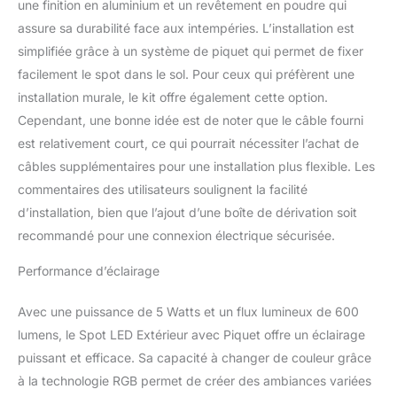
la lumière est réelle et
une finition en aluminium et un revêtement en poudre qui
pure, comme sur les
assure sa durabilité face aux intempéries. L’installation est
photos de la
simplifiée grâce à un système de piquet qui permet de fixer
télécommande. Plusieurs
facilement le spot dans le sol. Pour ceux qui préfèrent une
couleurs et modes
installation murale, le kit offre également cette option.
clignotants, parfait pour
les fêtes, festivals, etc.
Cependant, une bonne idée est de noter que le câble fourni
Lumière de paysage
est relativement court, ce qui pourrait nécessiter l’achat de
basse tension : tension
câbles supplémentaires pour une installation plus flexible. Les
de fonctionnement de 12
commentaires des utilisateurs soulignent la facilité
V, compatible avec la
plupart des systèmes
d’installation, bien que l’ajout d’une boîte de dérivation soit
d'éclairage paysager
recommandé pour une connexion électrique sécurisée.
basse tension. Angle de
faisceau de 90 degrés,
Performance d’éclairage
décorez facilement votre
jardin, excellent choix
Avec une puissance de 5 Watts et un flux lumineux de 600
pour les projets
lumens, le Spot LED Extérieur avec Piquet offre un éclairage
d'éclairage de paysage
puissant et efficace. Sa capacité à changer de couleur grâce
intérieur et extérieur,
chemins, arbres,
à la technologie RGB permet de créer des ambiances variées
drapeaux, ponts, zune,