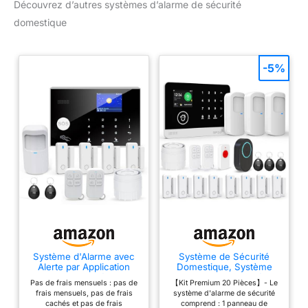
Découvrez d’autres systèmes d’alarme de sécurité
domestique
-5%
Système d'Alarme avec
Système de Sécurité
Alerte par Application
Domestique, Système
Mobile, Système
D'alarme sans Fil 4G/WiFi
Pas de frais mensuels : pas de
【Kit Premium 20 Pièces】- Le
d'Alarme de Sécurité
SMS avec Détecteur de
frais mensuels, pas de frais
système d'alarme de sécurité
Domestique WiFi à
Mouvement, Sirène
cachés et pas de frais
comprend : 1 panneau de
Installer Soi-Même, Kit
D'alarme 120dB,