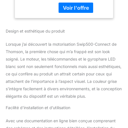
poids: 8 mètres/500 kg
200kg & 500kg,
maxi Ouverture du portail
Fermeture portail
à distance avec la
automatique,
télécommande et le
programation
smartphone Ouverture
numérique -
Design et esthétique du produit
vers la droite ou vers la
510064
gauche Démarrage
progressif et ralenti fin de
Lorsque j’ai découvert la motorisation Swip500-Connect de
course Réglage de la
Thomson, la première chose qui m’a frappé est son look
force, vitesse,
soigné. Le moteur, les télécommandes et le gyrophare LED
accélération
blanc sont non seulement fonctionnels mais aussi esthétiques,
Déverrouillage manuel du
moteur par clé Fermeture
ce qui confère au produit un attrait certain pour ceux qui
du portail automatique
attachent de l’importance à l’aspect visuel. La couleur grise
(après temporisation) ou
s’intègre facilement à divers environnements, et la conception
semi automatique (on
élégante du dispositif est un véritable plus.
referme le portail en
appuyant sur la
Facilité d’installation et d’utilisation
télécommande) Passage
piéton: ouverture partielle
Avec une documentation en ligne bien conçue comprenant
du portail Arrêt
automatique du portail