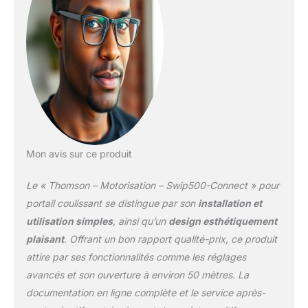
accélération
Déverrouillage manuel du
moteur par clé Fermeture
du portail automatique
(après temporisation) ou
semi automatique (on
referme le portail en
appuyant sur la
télécommande) Passage
piéton: ouverture partielle
du portail Arrêt
Mon avis sur ce produit
automatique du portail
en cas d’obstacle
Le « Thomson – Motorisation – Swip500-Connect » pour
portail coulissant se distingue par son
installation et
utilisation simples
, ainsi qu’un
design esthétiquement
plaisant
. Offrant un bon rapport qualité-prix, ce produit
attire par ses fonctionnalités comme les réglages
avancés et son ouverture à environ 50 mètres. La
documentation en ligne complète et le service après-