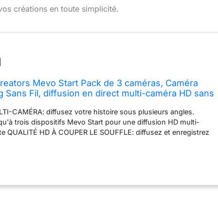
vos créations en toute simplicité.
Creators Mevo Start Pack de 3 caméras, Caméra
g Sans Fil, diffusion en direct multi-caméra HD sans
rôle intelligent des applications
-CAMÉRA: diffusez votre histoire sous plusieurs angles.
u'à trois dispositifs Mevo Start pour une diffusion HD multi-
te QUALITÉ HD À COUPER LE SOUFFLE: diffusez et enregistrez
ne résolution HD 1080p époustouflante avec une image précise
ptionnelle DIFFUSEZ N'IMPORTE OÙ: allez où l'histoire vous
 contenu en direct de n'importe où dans le monde grâce à la
i: aucun câble n'est nécessaire CONTRÔLE INTELLIGENT DE
application Mevo Multicam contrôle sans fil vos caméras pour
 passionnant grâce à des fonctions comme Auto-Director
 LONGUES SESSIONS DE STREAMING: diffusez en direct ou
à six heures à l'aide de la batterie intégrée de Mevo Start, ou