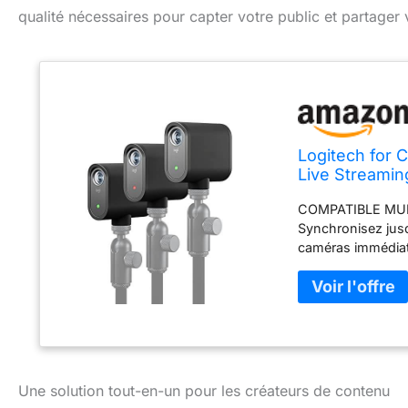
qualité nécessaires pour capter votre public et partager 
Logitech for 
Live Streamin
fil 1080p, cont
COMPATIBLE MULTI
Synchronisez jusq
caméras immédia
en direct dans u
d'une clarté exce
mène. Diffusez du
technologie Wi-F
L’APPLICATION: l'
créer du contenu
CONÇUE POUR LES
Une solution tout-en-un pour les créateurs de contenu
enregistrez jusqu'