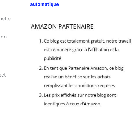
automatique
nette
ion
ect
n