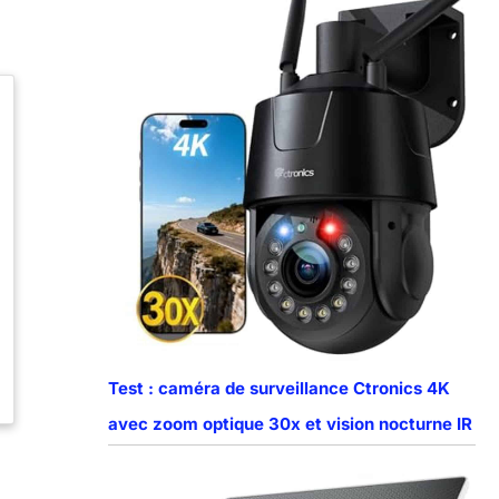
Test : caméra de surveillance Ctronics 4K
avec zoom optique 30x et vision nocturne IR