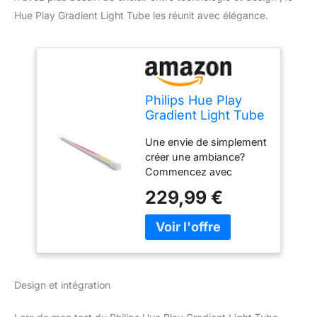
Hue Play Gradient Light Tube les réunit avec élégance.
Philips Hue Play
Gradient Light Tube
125cm, Blanc,
Une envie de simplement
synchronisation de
créer une ambiance?
la lumière avec
Commencez avec
l'écran (nécessite
l'application de contrôle
Hue Sync Box - non
229,99 €
Philips Hue Bluetooth et
fourni), fonctionne
personnalisez votre
avec Alexa, Google
ambiance grâce aux 16
Assistant et Apple
millions de couleurs,
Homekit
Elargissez votre
expérience de la maison
Design et intégration
connectée en
synchronisant le pont