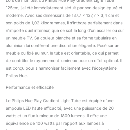
Lors de mon test du Philips Hue Play Gradient Light Tube
Hue (vendu séparément)
et bénéficiez d'une
125cm, j’ai été immédiatement séduit par son design épuré et
expérience d'éclairage
moderne. Avec ses dimensions de 137,7 x 137,7 x 3,4 cm et
connectée optimale,
son poids de 1,02 kilogrammes, il s’intègre parfaitement dans
Ajoutez le pont Hue (non
n’importe quel intérieur, que ce soit le long d’un escalier ou sur
fourni) et étendez votre
un meuble TV. Sa couleur blanche et sa forme tubulaire en
écosystème en
connectant jusqu'à 50
aluminium lui confèrent une discrétion élégante. Posé sur un
points d'éclairage tout en
meuble ou fixé au mur, le tube est orientable, ce qui permet
bénéficiant de
de contrôler le rayonnement lumineux pour un effet optimal. Il
fonctionnalités
est conçu pour s’harmoniser facilement avec l’écosystème
supplémentaires (gestion
à distance, routines,
Philips Hue.
synchronisation avec les
jeux vidéos, les films et la
Performance et efficacité
musique) Déjà utilisateur
Philips Hue: ce luminaire
Le Philips Hue Play Gradient Light Tube est équipé d’une
connecté compatible
ampoule LED haute efficacité, avec une puissance de 20
Bluetooth, peut se
watts et un flux lumineux de 1800 lumens. Il offre une
connecter avec votre
équivalence de 100 watts par rapport aux lampes à
pont Hue et être intégrée
simplement à votre