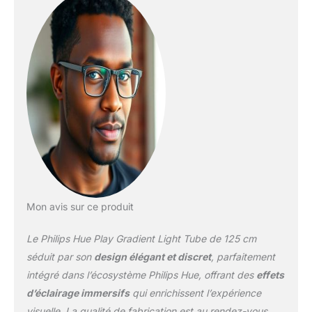
synchronisant le pont
Hue (vendu séparément)
et bénéficiez d'une
expérience d'éclairage
connectée optimale,
Ajoutez le pont Hue (non
fourni) et étendez votre
écosystème en
connectant jusqu'à 50
points d'éclairage tout en
bénéficiant de
fonctionnalités
supplémentaires (gestion
à distance, routines,
Mon avis sur ce produit
synchronisation avec les
jeux vidéos, les films et la
Le Philips Hue Play Gradient Light Tube de 125 cm
musique) Déjà utilisateur
Philips Hue: ce luminaire
séduit par son
design élégant et discret
, parfaitement
connecté compatible
intégré dans l’écosystème Philips Hue, offrant des
effets
Bluetooth, peut se
d’éclairage immersifs
qui enrichissent l’expérience
connecter avec votre
visuelle. La qualité de fabrication est au rendez-vous,