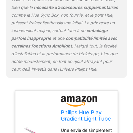
pont Hue et être intégrée
simplement à votre
bien que la
nécessité d’accessoires supplémentaires
écosystème Hue
comme la Hue Sync Box, non fournie, et le pont Hue,
existant, Contrôlez votre
puissent freiner l’enthousiasme initial. Le prix reste un
luminaire depuis un
inconvénient majeur, surtout face à un
emballage
accessoire Hue, votre
mobile ou via votre
parfois inapproprié
et une
compatibilité limitée avec
assistant vocal ( Alexa,
certaines fonctions Ambilight
. Malgré tout, la facilité
Google Assistant, etc)
d’installation et la performance de l’éclairage, bien que
Ce produit est un produit
notée modestement, en font un ajout attrayant pour
contenant. Les produits
contenants sont
ceux déjà investis dans l’univers Philips Hue.
luminaires qui peuvent
être démontés afin de
vérifier séparément la ou
les sources lumineuses
contenues. Ce produit
contient une source
Philips Hue Play
lumineuse de classe
Gradient Light Tube
d'efficacité énergétique g
125cm, Blanc,
Une envie de simplement
synchronisation de