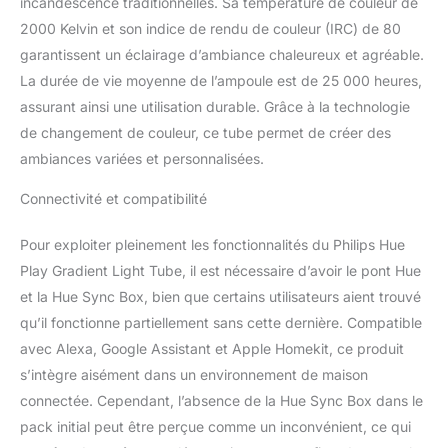
incandescence traditionnelles. Sa température de couleur de
écosystème Hue
2000 Kelvin et son indice de rendu de couleur (IRC) de 80
existant, Contrôlez votre
garantissent un éclairage d’ambiance chaleureux et agréable.
luminaire depuis un
La durée de vie moyenne de l’ampoule est de 25 000 heures,
accessoire Hue, votre
mobile ou via votre
assurant ainsi une utilisation durable. Grâce à la technologie
assistant vocal ( Alexa,
de changement de couleur, ce tube permet de créer des
Google Assistant, etc)
ambiances variées et personnalisées.
Ce produit est un produit
contenant. Les produits
Connectivité et compatibilité
contenants sont
luminaires qui peuvent
Pour exploiter pleinement les fonctionnalités du Philips Hue
être démontés afin de
Play Gradient Light Tube, il est nécessaire d’avoir le pont Hue
vérifier séparément la ou
les sources lumineuses
et la Hue Sync Box, bien que certains utilisateurs aient trouvé
contenues. Ce produit
qu’il fonctionne partiellement sans cette dernière. Compatible
contient une source
avec Alexa, Google Assistant et Apple Homekit, ce produit
lumineuse de classe
s’intègre aisément dans un environnement de maison
d'efficacité énergétique g
connectée. Cependant, l’absence de la Hue Sync Box dans le
pack initial peut être perçue comme un inconvénient, ce qui