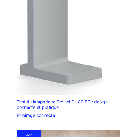
Test du lampadaire Steinel GL 80 SC : design
connecté et pratique
Éclairage connecté
Jan