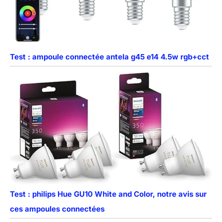
Test : ampoule connectée antela g45 e14 4.5w rgb+cct
Test : philips Hue GU10 White and Color, notre avis sur
ces ampoules connectées