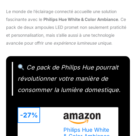
Le monde de l’éclairage connecté accueille une solution
fascinante avec le
Philips Hue White & Color Ambiance
. Ce
pack de deux ampoules LED promet non seulement praticité
et personnalisation, mais s’allie aussi à une technologie
avancée pour offrir une
expérience lumineuse unique
.
Ce pack de Philips Hue pourrait
révolutionner votre manière de
consommer la lumière domestique.
-27%
Philips Hue White