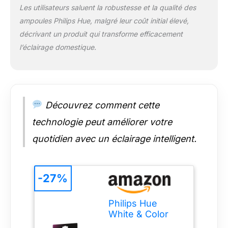
Assistant, etc...). Déjà
Les utilisateurs saluent la robustesse et la qualité des
utilisateur Philips
ampoules Philips Hue, malgré leur coût initial élevé,
Hue: Cette ampoule
décrivant un produit qui transforme efficacement
connectée
l’éclairage domestique.
compatible
Bluetooth, peut se
connecter avec votre
pont Hue et être
intégrée simplement
à votre éco-système
Découvrez comment cette
Hue existant.
technologie peut améliorer votre
Contrôlez vos
lumières avec votre
quotidien avec un éclairage intelligent.
voix : Compatible
avec tous les
assistants vocaux
Echo et avec tous les
-27%
assistants Google
Nest. Le pont Hue
Philips Hue
est requis pour les
White & Color
appareils Amazon
Ambiance,