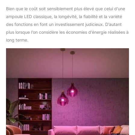
vocaux Echo et avec
tous les assistants
Bien que le coût soit sensiblement plus élevé que celui d’une
Google Nest. Le pont
ampoule LED classique, la longévité, la fiabilité et la variété
Hue est requis pour les
des fonctions en font un investissement judicieux. D’autant
appareils Amazon Echo
plus lorsque l’on considère les économies d’énergie réalisées à
(1ère génération) et
Echo dot (1ère
long terme.
génération) Elargissez
votre expérience de la
maison connectée en
synchronisant le pont
Hue (vendu
séparément) et
bénéficiez d'une
expérience d'éclairage
connectée optimale.
Diamètre : 60 mm