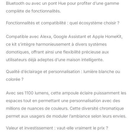
routines,
Bluetooth ou avec un pont Hue pour profiter d’une gamme
synchronisation avec
complète de fonctionnalités.
les jeux vidéos, les
films et la musique...).
Fonctionnalités et compatibilité : quel écosystème choisir ?
Contrôlez depuis un
accessoire Hue, votre
Compatible avec Alexa, Google Assistant et Apple HomeKit,
mobile ou via votre
ce kit s’intègre harmonieusement à divers systèmes
assistant vocal (Alexa,
domotiques, offrant ainsi une flexibilité précieuse aux
Google Assistant,
etc...). Déjà utilisateur
utilisateurs déjà adeptes d’une maison intelligente.
Philips Hue: Cette
Qualité d’éclairage et personnalisation : lumière blanche ou
ampoule connectée
compatible Bluetooth,
colorée ?
peut se connecter avec
votre pont Hue et être
Avec ses 1100 lumens, cette ampoule éclaire puissamment les
intégrée simplement à
espaces tout en permettant une personnalisation avec des
votre éco-système Hue
millions de nuances de couleurs. Cette diversité chromatique
existant. Contrôlez vos
lumières avec votre
permet aux usagers de moduler l’ambiance selon leurs envies.
voix : Compatible avec
tous les assistants
Valeur et investissement : vaut-elle vraiment le prix ?