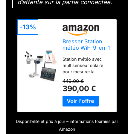
d’attente sur la partie connectée.
-13%
Bresser Station
météo WiFi 9-en-1
écran HD capteur
Station météo avec
UV WBGT qualité
multisenseur solaire
air prévisions
pour mesurer la
mémoire export
température, l'humidité,
alerte gel contrôle
449,00 €
la vitesse du vent, la
application
390,00 €
direction du vent et les
précipitations Écran HD
haute résolution avec
plusieurs modes
d'affichage pour des
Disponibilité et prix à jour – informations fournies par
données
météorologiques
Amazon