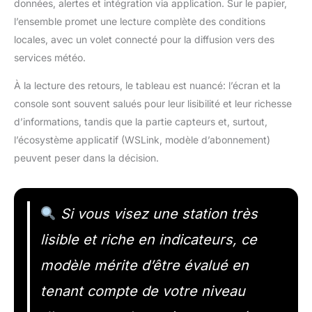
données, alertes et intégration via application. Sur le papier,
l’ensemble promet une lecture complète des conditions
locales, avec un volet connecté pour la diffusion vers des
services météo.
À la lecture des retours, le tableau est nuancé: l’écran et la
console sont souvent salués pour leur lisibilité et leur richesse
d’informations, tandis que la partie capteurs et, surtout,
l’écosystème applicatif (WSLink, modèle d’abonnement)
peuvent peser dans la décision.
Si vous visez une station très
lisible et riche en indicateurs, ce
modèle mérite d’être évalué en
tenant compte de votre niveau