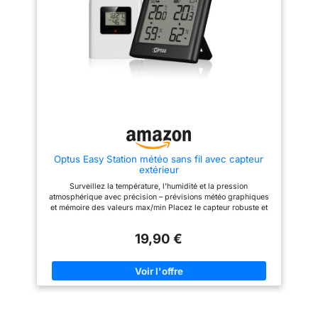
moniteur personnel de
européenne, manuel
température et d’humidité sans
d’utilisation. L’appareil ne
fil met à jour et transmet des
fonctionne qu’avec une
données dans un rayon de 100
alimentation DC ; l’usage sur
mètres toutes les 30 secondes.
batterie est réservé à un emploi
[Caractéristiques] Dites adieu
temporaire uniquement.
aux préoccupations climatiques
Utilisation simple en seulement
! Notre station meteo sans fil
3 étapes, au total environ 10
fournit des prévisions
minutes :1.Brancher l'adaptateur.
météorologiques, des relevés
2.Remplir le capteur de piles –
de température et d’humidité
les données du canal se
intérieurs et extérieurs.
connectent automatiquement. 3. ​​
L’affichage comprend l’indice
Attention : Maintenez le bouton
de chaleur, l’indice de point de
SET appuyé pendant 3
Optus Easy Station météo sans fil avec capteur
rosée et l’indice de moisissure
secondes, puis réglez
extérieur
pour tous les emplacements
manuellement l’heure locale.​​
des capteurs. [Affichage clair et
L’appareil principal dispose de
Surveillez la température, l’humidité et la pression
grand] Écran compact avec
5 niveaux de réglage de la
atmosphérique avec précision – prévisions météo graphiques
affichage noir en gras, facile à
rétroéclairage : 100 %, 70 %, 50
et mémoire des valeurs max/min Placez le capteur robuste et
lire. De bureau ou mural, vous
%, 30 %, off. La puce provient
résistant aux éclaboussures à l’extérieur – relevés fiables
pouvez le placer facilement
de Suisse – offrant une plus
directement sur place Alerte de gel pratique pour vous
pour une visualisation rapide.
grande précision et fiabilité
19,90 €
protéger efficacement du froid – idéal pour le jardin, la
Affichage rétroéclairé de 10
dans l'affichage de la
véranda ou le matin Réglage automatique de l’heure et de la
secondes pour une meilleure
température et de l'humidité par
date, réveil intégré avec fonction répétition et rétroéclairage
lisibilité dans l’obscu
rapport à des produits
temporaire par simple pression sur un bouton pour plus de
[Surveillance à distance sans
similaires. Température ±0,5°C.
praticité au quotidien Prêt à l’emploi : station de base, capteur
fil] Notre station météo sans fil
Humidité ±3%.Avec fonction de
sans fil, 4 piles AAA et mode d’emploi inclus dans la livraison
prend en charge jusqu’à 3
calibrage : La possibilité a
canaux, qui peuvent surveiller
récemment été ajoutée de