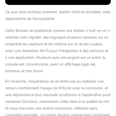
détaillées en un coup
d'œil Affichage de la
qualité de l'air avec des
Ce que vous achetez vraiment: station riche en données, mais
données sur les
dépendante de l’écosystème
polluants locaux tels
que PM2.5, NO2, SO2
Cette Bresser se positionne comme une station « tout-en-un »
et ozone pour un suivi
orientée suivi régulier: elle regroupe plusieurs mesures sur un
précis de
l'environnement
ensemble de capteurs et les restitue sur un écran couleur,
Connectivité Wi-Fi
avec une dimension Wi-Fi pour l’intégration à des services et
pour le stockage,
à une application. Plusieurs avis convergent sur un point: la
l'exportation
console est convaincante, avec un affichage jugé net,
automatique des
lumineux et très fourni.
données et la
transmission vers des
En revanche, l’expérience ne se limite pas au matériel. Les
plateformes météo
comme ProWeatherLive
retours mentionnent l’usage de WSLink pour la connexion, et
et
une dépendance plus marquée qu’attendu à l’application pour
WeatherUnderground
certaines fonctions, notamment celles liées à la qualité de l’air.
Prévisions
Si vous cherchez une station autonome, utilisable sans
météorologiques
détaillées sur 24
contrainte logicielle, ce critère devient central dans l’arbitrage.