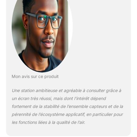
SO2 et ozone pour
un suivi précis de
l'environnement
Connectivité Wi-Fi
pour le stockage,
l'exportation
automatique des
données et la
transmission vers
des plateformes
météo comme
ProWeatherLive et
Mon avis sur ce produit
WeatherUnderground
Prévisions
Une station ambitieuse et agréable à consulter grâce à
météorologiques
un écran très réussi, mais dont l’intérêt dépend
détaillées sur 24
fortement de la stabilité de l’ensemble capteurs et de la
heures et 14 jours
pérennité de l’écosystème applicatif, en particulier pour
avec la probabilité de
précipitations,
les fonctions liées à la qualité de l’air.
température et indice
de stress thermique