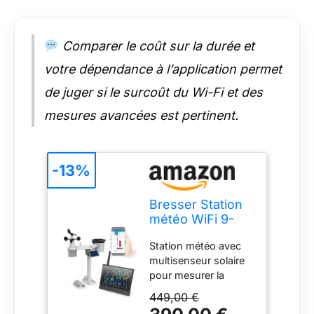
Comparer le coût sur la durée et
votre dépendance à l’application permet
de juger si le surcoût du Wi-Fi et des
mesures avancées est pertinent.
-13%
Bresser Station
météo WiFi 9-
en-1 écran HD
Station météo avec
capteur UV
multisenseur solaire
WBGT qualité air
pour mesurer la
prévisions
température,
mémoire export
449,00 €
l'humidité, la vitesse
alerte gel