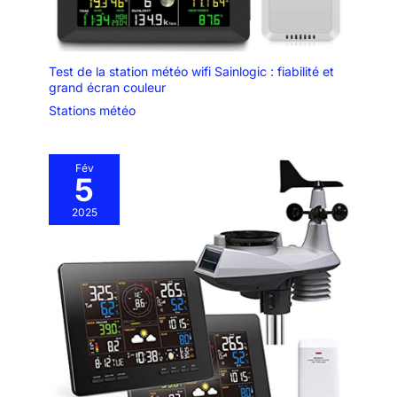
Test de la station météo wifi Sainlogic : fiabilité et
grand écran couleur
Stations météo
Fév
5
2025