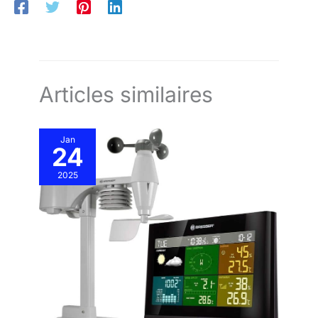
librement la température et
corriger individuellement les
l’humidité dans différentes
données internes telles que la
zones, telles que la pièce, le
température, l'humidité et la
jardin, la cour, le sous-sol, la
pression atmosphérique.
serre, etc.
Affichage de température et
d'humidité ainsi que prévisions
météo (5 types de prévisions).
Étant donné qu'il s'agit d'un
appareil électronique, un
Articles similaires
ajustement et un temps
d'apprentissage sont
nécessaires. La température et
l'humidité se stabilisent en
Jan
l'espace de 2 jours. Les
24
prévisions météo deviennent
précises après 7 jours.
2025