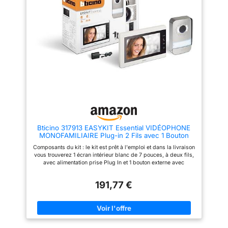
d'interphone entre les stations
intérieures (de la même famille)
Le volume et le volume de la
sonnerie pour la communication,
la luminosité, la couleur et le
contraste sont réglables.
Possibilité de choisir entre 6
chansons parmi lesquelles
choisir. Fonction de sourdine
Système d'interphone vidéo,
composé de 2 systèmes
d'interphone vidéo mains libres
LCD 7 pouces avec clavier
capacitif, 1 interphone
audio/vidéo avec 2 boutons et
couvercle résistant à la pluie, 2
alimentations 24 V DC avec
Bticino 317913 EASYKIT Essential VIDÉOPHONE
prises interchangeables (UE,
MONOFAMILIAIRE Plug-in 2 Fils avec 1 Bouton
BS, US, AU), complet avec
extérieur, Sonnette et caméra, 1 Moniteur intérieur
supports de montage pour
Composants du kit : le kit est prêt à l'emploi et dans la livraison
7" Couleur Mains Libres
montage en surface
vous trouverez 1 écran intérieur blanc de 7 pouces, à deux fils,
avec alimentation prise Plug In et 1 bouton externe avec
supports et toit anti-pluie, caniveau pour cacher le fil
d'alimentation dans le mur, instructions. Garantie de 2 ans
191,77 €
Moniteur intérieur : écran mural blanc, 7 pouces en couleur,
avec mains libres, intercommunicant. 4 touches disponibles :
ouverture portail, ouverture porte, réponse/intercom, allumage
caméra Volume sonnerie, luminosité et couleur d'image
réglables (dimensions : 20,8 x 14 x 26,5 cm) Bouton extérieur :
bouton robuste et résistant en aluminium, avec 2 boutons