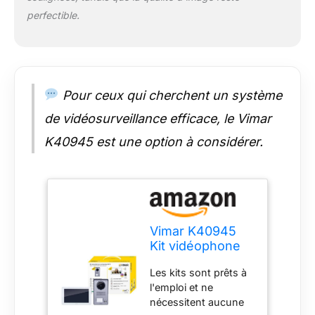
perfectible.
Pour ceux qui cherchent un système
de vidéosurveillance efficace, le Vimar
K40945 est une option à considérer.
Vimar K40945
Kit vidéophone
intelligent
Les kits sont prêts à
monofamilial
l'emploi et ne
avec écran
nécessitent aucune
tactile mains