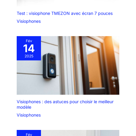
souhaitez acheter un kit intelligent ? Nous vous suggérons les
kits vidéo Bticino 318015 ou 318011 Articles connexes : pour
plus de vidéosurveillance et de sécurité, vous pouvez
Test : visiophone TMEZON avec écran 7 pouces
également acheter séparément la caméra IP d'extérieur (Cod.
Visiophones
391441)
Fév
14
2025
Visiophones : des astuces pour choisir le meilleur
modèle
Visiophones
Fév