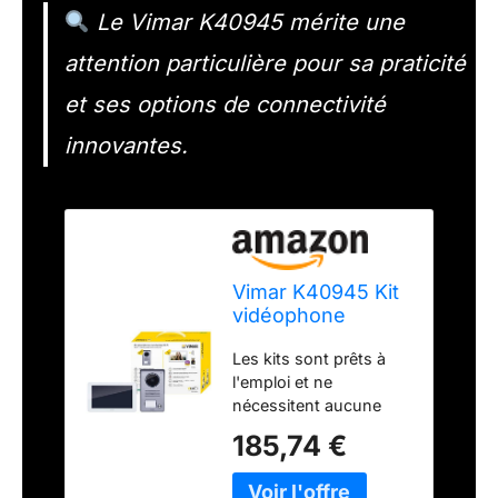
Le Vimar K40945 mérite une
attention particulière pour sa praticité
et ses options de connectivité
innovantes.
Vimar K40945 Kit
vidéophone
intelligent
Les kits sont prêts à
monofamilial avec
l'emploi et ne
écran tactile mains
nécessitent aucune
libres WiFi, plaque
programmation
audiovidéo 1
185,74 €
particulière, il suffit de
bouton avec cadre
connecter les appareils
anti-pluie, 1 bloc