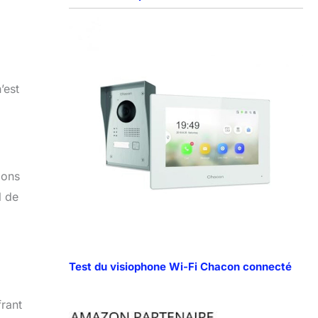
’est
ions
l de
Test du visiophone Wi-Fi Chacon connecté
frant