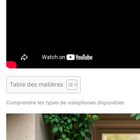
Table des matières
Comprendre les types de visiophones disponibles