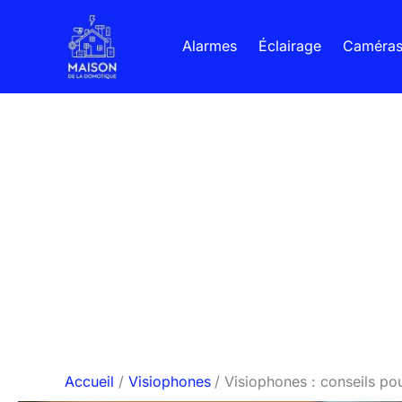
Aller
au
Alarmes
Éclairage
Caméra
contenu
Accueil
Visiophones
Visiophones : conseils po