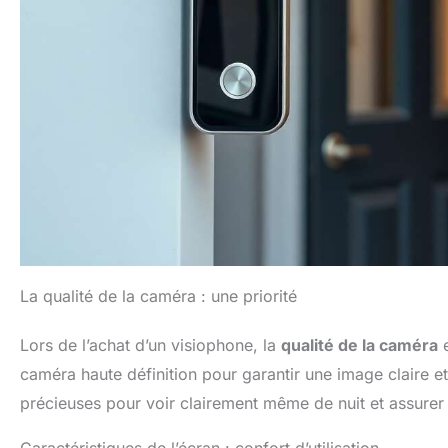
La qualité de la caméra : une priorité
Lors de l’achat d’un visiophone, la
qualité de la caméra
e
caméra haute définition pour garantir une image claire e
précieuses pour voir clairement même de nuit et assurer 