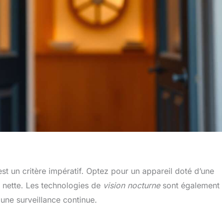
st un critère impératif. Optez pour un appareil doté d’une
t nette. Les technologies de
vision nocturne
sont également
une surveillance continue.