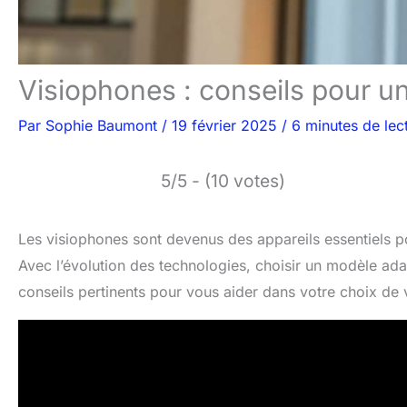
Visiophones : conseils pour u
Par
Sophie Baumont
/
19 février 2025
/
6 minutes de lec
5/5 - (10 votes)
Les visiophones sont devenus des appareils essentiels p
Avec l’évolution des technologies, choisir un modèle ada
conseils pertinents pour vous aider dans votre choix de 