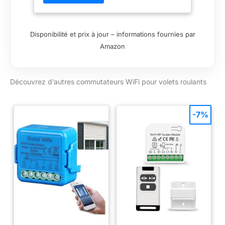
version ne peut pas être utilisée avec
des capteurs de lumière ; Conducteur
neutre requis Remarque : [Version
Disponibilité et prix à jour – informations fournies par
standard de 7e génération] ne peut pas
Amazon
être utilisée avec le capteur de lumière.
Si vous souhaitez contrôler les volets
roulants via le flux lumineux, veuillez
Découvrez d’autres commutateurs WiFi pour volets roulants
acheter le 7Pro (ASIN) : B0DF4KR5SX.
[Pourquoi SMARTERCURRY ?]+
Conception compacte (55x55 mm)
pour montage dans des boîtes
-7%
d'encastrement standard ; + Système
de contrôle de haute précision ; +
Convient à tous les moteurs AC avec
conducteur neutre ; + Assistance de
première classe de SMARTERCURRY.
[Contrôle de l'heure locale
programmable] La minuterie de volet
roulant de 7ème génération a un
maximum de 5 conditions horaires
locales, ce qui est plus sûr et plus