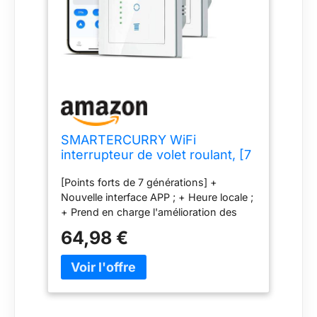
SMARTERCURRY WiFi
interrupteur de volet roulant, [7
Gen] minuterie de volet roulant
[Points forts de 7 générations] +
intelligente, contrôle volets
Nouvelle interface APP ; + Heure locale ;
roulants/stores/auvents,
+ Prend en charge l'amélioration des
compatible avec Alexa/Google
performances ; + Paramètres de
Assistant, 2 pièces | Blanc
64,98 €
position partagés conviviaux ; +
Convient à tous les moteurs AC avec
conducteur neutre ; - Notez que cette
version ne peut pas être utilisée avec
des capteurs de lumière ; Conducteur
neutre requis Remarque : [Version