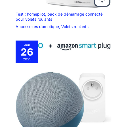
module est compatible avec le
moteur 4 fils (2 fils de phase
d'entrée, 1 fil neutre et 1 fil de
Test : homepilot, pack de démarrage connecté
terre) 【Télécommande de
pour volets roulants
haute qualité】 L'émetteur de la
télécommande peut être cliqué
Accessoires domotique
,
Volets roulants
plus de 500 000 fois.
L'émetteur est amovible de sa
base. La base peut être fixée au
mur avec l'autocollant double
Jan
face ou des vis (incluses). La
26
batterie 27A 12V est demandée
et elle peut fonctionner pendant
environ 3 ans. La batterie peut
2025
être remplacée après
démontage. 【Fonction APP】 Il
peut réaliser la plupart des
contrôles intelligents. Fonction
pourcentage et minuterie.
Réglez la longueur limite du
mouvement de bas en haut, afin
que le moteur s'arrête
automatiquement lorsqu'il atteint
la fin. Vous pouvez partager le
contrôle du commutateur WIFI
connecté avec toute la famille.
【Autres fonctions étendues】
Le commutateur WIFI est
compatible avec Amazon Alexa
(Amazon Echo / Dot / Spot),