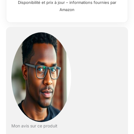
Disponibilité et prix à jour – informations fournies par
standard de 7e génération] ne peut pas
Amazon
être utilisée avec le capteur de lumière.
Si vous souhaitez contrôler les volets
roulants via le flux lumineux, veuillez
acheter le 7Pro (ASIN) : B0DF4KR5SX.
[Pourquoi SMARTERCURRY ?]+
Conception compacte (55x55 mm)
pour montage dans des boîtes
d'encastrement standard ; + Système
de contrôle de haute précision ; +
Convient à tous les moteurs AC avec
conducteur neutre ; + Assistance de
première classe de SMARTERCURRY.
[Contrôle de l'heure locale
programmable] La minuterie de volet
roulant de 7ème génération a un
maximum de 5 conditions horaires
locales, ce qui est plus sûr et plus
stable. Exemple : Paramètre : Ouvrir les
stores à 65% à 17h. [Paramètres de
Mon avis sur ce produit
pourcentage fréquent] Vous pouvez