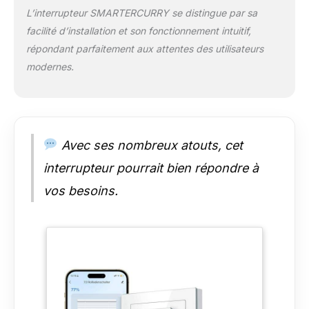
définir des emplacements de
L’interrupteur SMARTERCURRY se distingue par sa
pourcentage généraux pour accéder
facilité d’installation et son fonctionnement intuitif,
aux emplacements que vous utilisez
répondant parfaitement aux attentes des utilisateurs
fréquemment en un seul clic. [Contrôle
vocal] L'interrupteur du volet roulant est
modernes.
compatible avec Amazon Alexa
(Amazon Echo/Dot/Spot)/Google
Assistant, Siri. Ajout de commandes
conviviales supplémentaires : « Alexa,
augmente/baisse les stores de 15 % »
Avec ses nombreux atouts, cet
interrupteur pourrait bien répondre à
vos besoins.