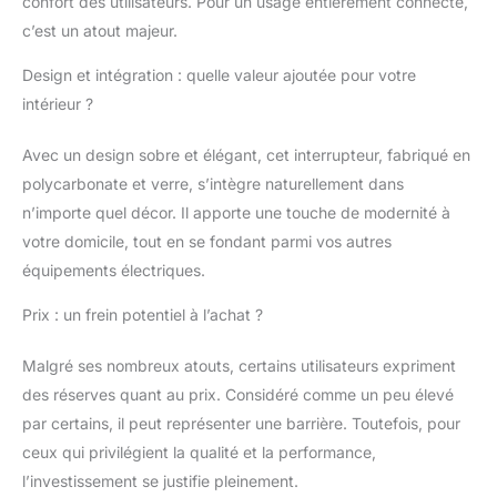
confort des utilisateurs. Pour un usage entièrement connecté,
clic. [Contrôle vocal] L'interrupteur du volet
c’est un atout majeur.
roulant est compatible avec Amazon Alexa
(Amazon Echo/Dot/Spot)/Google
Design et intégration : quelle valeur ajoutée pour votre
Assistant, Siri. Ajout de commandes
intérieur ?
conviviales supplémentaires : « Alexa,
augmente/baisse les stores de 15 % »
Avec un design sobre et élégant, cet interrupteur, fabriqué en
polycarbonate et verre, s’intègre naturellement dans
n’importe quel décor. Il apporte une touche de modernité à
votre domicile, tout en se fondant parmi vos autres
équipements électriques.
Prix : un frein potentiel à l’achat ?
Malgré ses nombreux atouts, certains utilisateurs expriment
des réserves quant au prix. Considéré comme un peu élevé
par certains, il peut représenter une barrière. Toutefois, pour
ceux qui privilégient la qualité et la performance,
l’investissement se justifie pleinement.