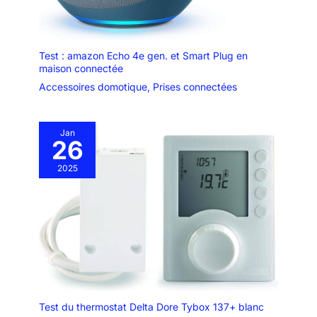
Google Home. Pour que vous
puissiez profiter de la
commande vocale. Par
exemple, vous pouvez utiliser la
commande : « Alexa, allume/
Test : amazon Echo 4e gen. et Smart Plug en
éteint le rideau à 50 % ». etc. Et
maison connectée
il est également lié à une variété
de capteurs. Vous pouvez les
Accessoires domotique
,
Prises connectées
trouver sur l'application Tuya.
Jan
26
2025
Test du thermostat Delta Dore Tybox 137+ blanc