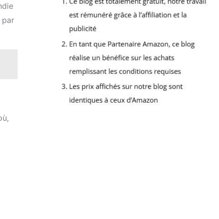
ndie
 par
où,