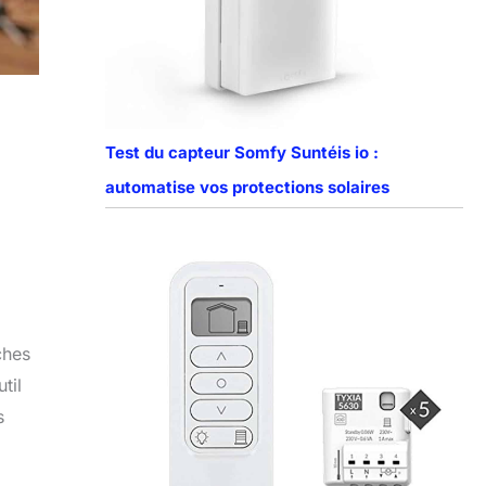
Test du capteur Somfy Suntéis io :
automatise vos protections solaires
ches
til
s