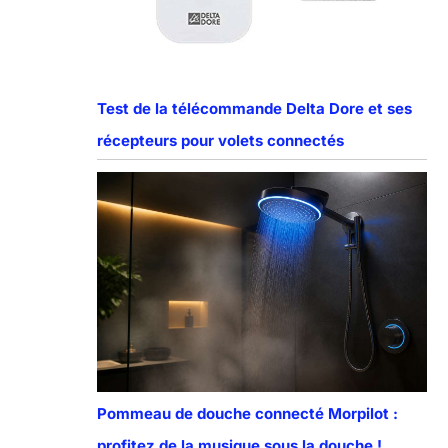
Test de la télécommande Delta Dore et ses
récepteurs pour volets connectés
Pommeau de douche connecté Morpilot :
profitez de la musique sous la douche !