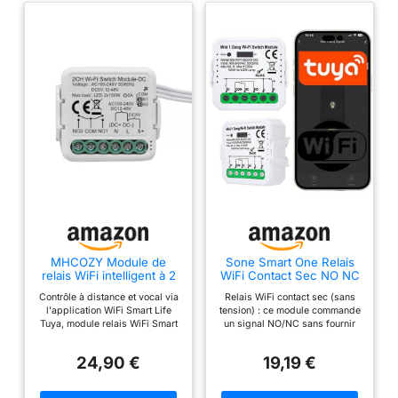
MHCOZY Module de
Sone Smart One Relais
relais WiFi intelligent à 2
WiFi Contact Sec NO NC
canaux DC 5V 24V 32V
Tuya 5A
Contrôle à distance et vocal via
Relais WiFi contact sec (sans
AC100-240V, compatible
l'application WiFi Smart Life
tension) : ce module commande
avec l'application Tuya
Tuya, module relais WiFi Smart
un signal NO/NC sans fournir
Smart Life, module de
Life à 2 canaux AC/DC,
de tension, idéal pour portail,
commutation à contact
automatisez la lumière de votre
chaudière ou contrôle d’accès;
sec, fonctionne avec
24,90 €
19,19 €
garage avec Alexa Google
parfait pour équipements avec
Alexa, Google Home
Home, boîtier DIN-rail en ABS
entrée de commande Contrôle
inclus Facile à configurer avec
via application Tuya / Smart Life