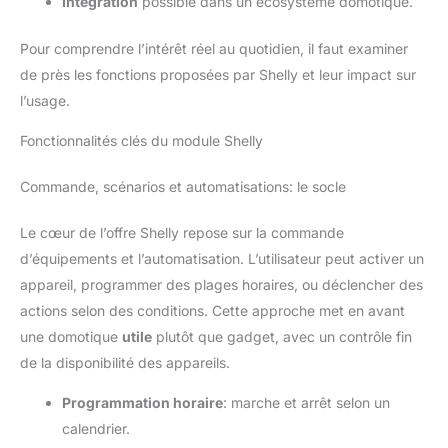
Intégration
possible dans un écosystème domotique.
fonctionner à distance chaque appareil connecté au
commutateur intelligent WiFi via votre téléphone. Tels que le
système d'ouverture de porte de garage, la serrure électrique,
Pour comprendre l’intérêt réel au quotidien, il faut examiner
la porte électromagnétique, la lampe, l'éclairage, le contacteur,
la transmission de signal et le commutateur de télécommande
de près les fonctions proposées par Shelly et leur impact sur
DIY. 【Facile à installer】 La taille du commutateur intelligent
est de 65*50*24 mm (2,6*2,0*1,0 pouces). Il peut être
l’usage.
facilement installé dans de nombreux endroits. 【Fonction
APP】 Il peut réaliser la plupart des contrôles intelligents.
Fonctionnalités clés du module Shelly
Réglage du calendrier et de la minuterie. Vous pouvez partager
le contrôle du commutateur intelligent connecté avec toute la
famille. 【Autres fonctions étendues】 Le commutateur
intelligent est compatible avec Amazon Alexa (Amazon Echo /
Commande, scénarios et automatisations: le socle
Dot / Spot), Google Home. Pour que vous puissiez profiter de
la commande vocale. Par exemple, vous pouvez utiliser la
commande : « Alexa, allume la lumière ». etc. Et il est
Le cœur de l’offre Shelly repose sur la commande
également lié à une variété de capteurs. Vous pouvez les
d’équipements et l’automatisation. L’utilisateur peut activer un
trouver sur l'application Tuya et l'application Smart Life.
【Ajoutez une télécommande RF】 Ce commutateur WIFI+RF
appareil, programmer des plages horaires, ou déclencher des
est compatible avec la télécommande radio 433 MHz. Chaque
récepteur peut stocker environ 20 télécommandes.
actions selon des conditions. Cette approche met en avant
une domotique
utile
plutôt que gadget, avec un contrôle fin
de la disponibilité des appareils.
Programmation horaire
: marche et arrêt selon un
calendrier.