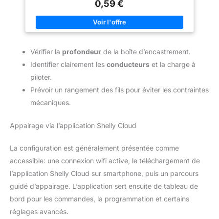
d'appareillages électriques à vis ou à griffes, offrant une
0,59 €
installation discrète Installation simple : La fixation par vissage
des pâtes latérales sur l'épaisseur du plâtre, avec vis fournies,
permet une mise en place rapide et sécurisée, réduisant le
temps de travail sur chantier Public ciblé : Parfaite pour les
professionnels du bâtiment et les bricoleurs avertis, cette boîte
est adaptée aux projets de rénovation ou de construction
Vérifier la
profondeur
de la boîte d’encastrement.
neuve, répondant aux normes en vigueur Satisfaction client
assurée : Chez Zenitech, nous nous engageons à vous
Identifier clairement les
conducteurs
et la charge à
proposer des composants fiables et durables, conçus pour
répondre à vos besoins techniques avec précision et sécurité,
piloter.
afin de vous garantir une expérience optimale
Prévoir un rangement des fils pour éviter les contraintes
mécaniques.
Appairage via l’application Shelly Cloud
La configuration est généralement présentée comme
accessible: une connexion wifi active, le téléchargement de
l’application Shelly Cloud sur smartphone, puis un parcours
guidé d’appairage. L’application sert ensuite de tableau de
bord pour les commandes, la programmation et certains
réglages avancés.