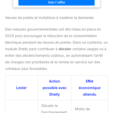
peut contenir jusqu'à 13,2 gallons d'eau et assurer un
approvisionnement suffisant en eau chaude pour un bain
confortable. Facile à installer : avec l'ensemble des
accessoires, deux pinces de montage et les vis de fixation
Heures de pointe et incitations à modérer la demande
correspondantes, vous pouvez le faire vous-même pour
terminer l'installation. Fonctionnement facile : il vous suffit de
contrôler la température (25-75 °C) avec le bouton et de
Des mesures gouvernementales ont été mises en place en
sélectionner le mode pour répondre aux différents besoins de
bain. Le panneau de commande clair avec un écran
2025 pour encourager la réduction de la consommation
d'affichage numérique de la température le rend également
rapide à comprendre pour les personnes âgées.
électrique pendant les heures de pointe. Dans ce contexte, un
module Shelly peut contribuer à
décaler
certains usages ou à
éviter des déclenchements coûteux, en automatisant l’arrêt
de charges non prioritaires et la remise en service sur des
créneaux plus favorables.
Action
Effet
Levier
possible avec
économique
Shelly
attendu
Décaler le
Moins de
fonctionnement