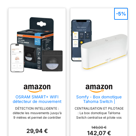
-5%
OSRAM SMART+ WIFI
Somfy - Box domotique
détecteur de mouvement
Tahoma Switch |
extérieur anthracite,
Centralise et Pilote Vos
DÉTECTION INTELLIGENTE :
CENTRALISATION ET PILOTAGE
protection IP65, pour
Volets roulants et
détecte les mouvements jusqu'à
: La box domotique TaHoma
applications domotiques
équipements connectés |
9 mètres et permet de contrôler
Switch centralise et pilote vos
en extérieur
Contrôle à Distance Via
les produits SMART+ Wi-Fi
volets roulants ainsi que vos
l'application ou Un
compatibles via appli
équipements connectés depuis
149,00 €
Assistant Vocal |
29,94 €
MONTAGE FLEXIBLE : peu être
votre smartphone via
142,07 €
Compatible IO, RTS &
monté sur murs, coins ou bords
l'application. Créez facilement