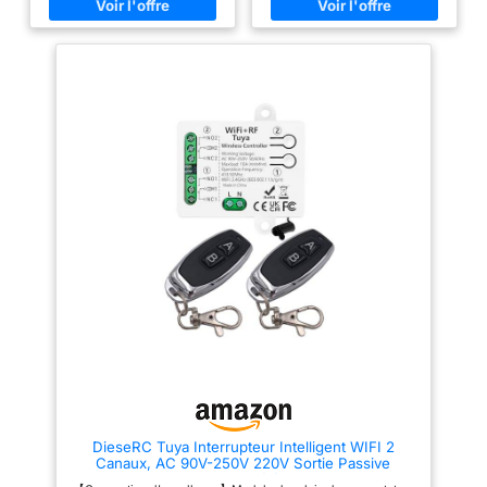
basse tension DC 5V 12/24 V ou
: gérez votre relais à distance
AC 110–240 V, ajoutez un
en WiFi 2.4GHz, créez horaires
contrôle Wi-Fi intelligent à votre
et scénarios, compatible avec
maison, prend en charge
assistants vocaux Alexa et
uniquement le Wi-Fi 2,4 G, une
Google Home pour un pilotage
fois allumé, votre téléphone
simple Modes monostable et
Bluetooth le trouvera le plus
bistable + fonction inching : ce
rapidement possible, appuyez
relais WiFi permet ON/OFF ou
sur la configuration avec
impulsion avec arrêt
l’application Smart Life
automatique après quelques
directement Corps mini et avec
secondes; compatible bouton
boîtier de rail DIN minuscule, il
mural pour contrôle local
vous suffit de rendre intelligent
Automatisations intelligentes
votre interrupteur mural en
Tuya Smart Life : créez
remplaçant l'interrupteur de
scénarios et horaires pour
circuit, réglez le mode pouces
piloter vos équipements selon
dans l'application Tuya pour
vos besoins; allumage
automatiser l'accès à votre
automatique, arrêt programmé
porte de garage Fonction de
ou actions combinées avec
programmation et contrôle de
d’autres appareils Installation
partage, créez des scènes
avec neutre requise : fonctionne
intelligentes, prend en charge le
en 230V avec WiFi 2.4GHz
compte à rebours/lever du
uniquement; module compact
soleil/coucher du
39x39x18mm, puissance max
soleil/minuterie en boucle,
5A 1200W, idéal pour montage
contrôle du partage heureux en
discret en boîte murale
famille Commande vocale,
DieseRC Tuya Interrupteur Intelligent WIFI 2
fonctionne avec Alexa Google
Canaux, AC 90V-250V 220V Sortie Passive
Assistant Nest, utilisez votre
Module Relais, avec 2 Télécommandes RF,
commande vocale lorsque vous