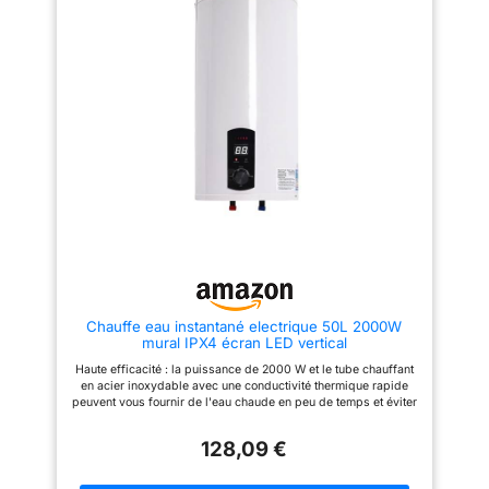
besoins d'une personne.
en évitant l’attente et le
【MemoU : Recompletion en un
gaspillage de l’eau froide.
geste】 Le système apprend
COMPACT & PRATIQUE :
vos préférences d'utilisation
S'installe partout (douche, évier,
hebdomadaires : une simple
lavabo). Plusieurs capacités
action pour des économies
sont disponibles sur ou sous
continues. 【Installation
évier. Réglage de température
flexible】 Sa taille compacte le
facile en façade avec la molette
rend adapté à tous les espaces.
de réglage. CONCU POUR
Il peut être installé
DURER : Blu Evo RS est conçu
horizontalement, verticalement
avec les meilleurs matériaux: un
ou dans une colonne de
réservoir en acier émaillé, une
placard. 【Certification
anode en magnésium avec un
antibactérienne SGS 99.99%】
revêtement pour la protection
Il vous fournira une eau sans
contre la corrosion et une
contamination grâce à sa
résistance blindée avec un
protection antibactérienne et sa
indice de protection élevé
fonction de stérilisation à haute
contre le calcaire, garantissent
température. 【Contrôle vocal】
une durabilité permanente du
Chauffe eau instantané electrique 50L 2000W
Compatible avec Google
produit. Garantie 3 ans de la
mural IPX4 écran LED vertical
Assistant et Amazon Alexa :
cuve et 2 ans sur les pièces.
permet d'allumer/éteindre
Certifié CE
Haute efficacité : la puissance de 2000 W et le tube chauffant
l'appareil, de régler la
en acier inoxydable avec une conductivité thermique rapide
température de l'eau et de
peuvent vous fournir de l'eau chaude en peu de temps et éviter
vérifier son statut.
une attente prolongée. Construisez en dernier : Il est
principalement fait de plastique et d'émail de haute qualité et
128,09 €
adopte un processus de cuisson en porcelaine, ce qui le rend
isolé, solide, ferme, inerte et pas facile à déformer pour
assurer une longue durée de vie. Grande capacité : ce produit