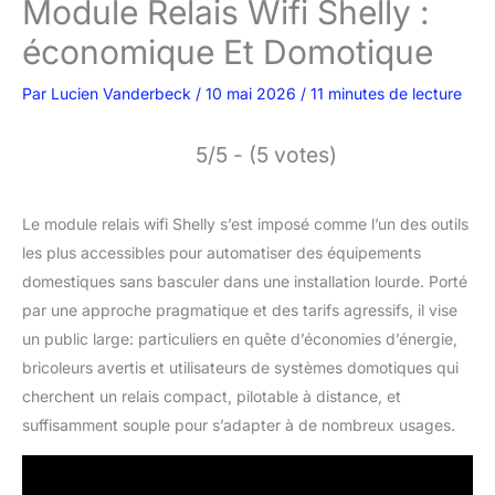
Module Relais Wifi Shelly :
économique Et Domotique
Par
Lucien Vanderbeck
/
10 mai 2026
/
11 minutes de lecture
5/5 - (5 votes)
Le module relais wifi Shelly s’est imposé comme l’un des outils
les plus accessibles pour automatiser des équipements
domestiques sans basculer dans une installation lourde. Porté
par une approche pragmatique et des tarifs agressifs, il vise
un public large: particuliers en quête d’économies d’énergie,
bricoleurs avertis et utilisateurs de systèmes domotiques qui
cherchent un relais compact, pilotable à distance, et
suffisamment souple pour s’adapter à de nombreux usages.