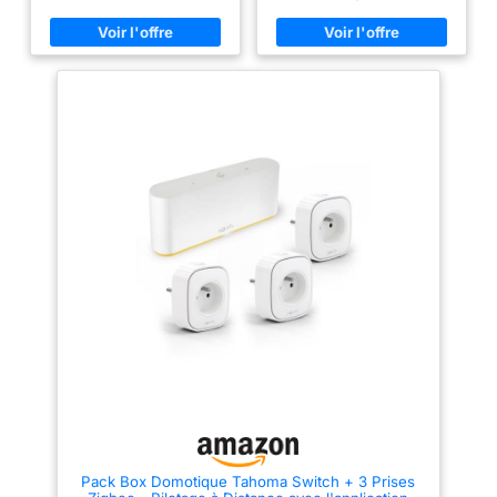
Zigbee
- également avec serre-câbles
des scénarios et profitez d’un
pour utilisations polyvalentes
contrôle à distance pour gérer
ÉCONOME EN ÉNERGIE : cellule
votre maison en toute simplicité.
solaire intégrée assure une
Compatible avec les assistants
autonomie de batterie de plus
vocaux comme l'Assistant
de 12 mois en usage normal
Google, Amazon Alexa ou
RÉSISTANT AUX INTEMPÉRIES :
HomeKit. CONTENU DU KIT :
protection IP65 contre les
Cette box domotique contient
projections d'eau, idéal pour
une commande TaHoma switch,
jardins, balcons et autres
une prise d'alimentation et un
extérieurs AUTOMATISÉ : le
câble. L'APPLICATION TAHOMA
capteur de lumière permet
: Avec l’application TaHoma,
l'automatisation selon
profitez de scénarios
l'éclairage ambiant avec modes
préconfigurés pour automatiser
jour, nuit et 24h pour contrôle
facilement votre maison dès
intelligent
l’installation. Créez également
vos propres scénarios
personnalisés depuis votre
smartphone pour adapter vos
routines, comme un scénario
départ qui ferme vos volets
roulants et éteint vos lumières.
INSTALLATION FACILE: La box
domotique Tahoma Switch de
Somfy est facile à installer
grâce à l'application mobile et
au bouton « PROG » en dessous
de la commande qui simplifie la
Pack Box Domotique Tahoma Switch + 3 Prises
synchronisation avec les