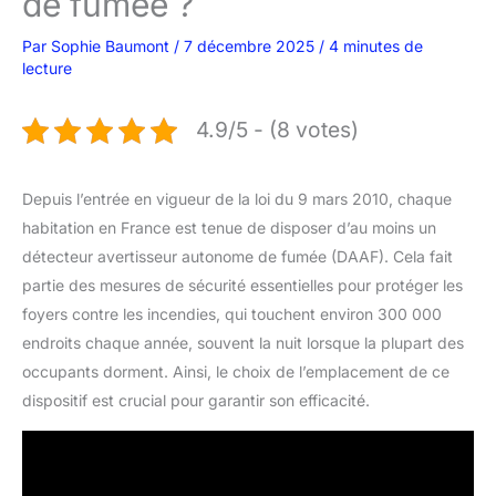
de fumée ?
Par
Sophie Baumont
/
7 décembre 2025
/
4 minutes de
lecture
4.9/5 - (8 votes)
Depuis l’entrée en vigueur de la loi du 9 mars 2010, chaque
habitation en France est tenue de disposer d’au moins un
détecteur avertisseur autonome de fumée (DAAF). Cela fait
partie des mesures de sécurité essentielles pour protéger les
foyers contre les incendies, qui touchent environ 300 000
endroits chaque année, souvent la nuit lorsque la plupart des
occupants dorment. Ainsi, le choix de l’emplacement de ce
dispositif est crucial pour garantir son efficacité.