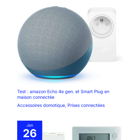
Test : amazon Echo 4e gen. et Smart Plug en
maison connectée
Accessoires domotique
,
Prises connectées
Jan
26