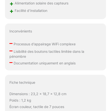
+
Alimentation solaire des capteurs
disponibles pour la
+
configuration Wi-Fi.
Facilité d’installation
Boulon fixe (montage
sur un poteau d'un
diamètre de 1 pouce).
Inconvénients
Couplage avec les
capteurs Ecowitt À
–
l'exception de
Processus d’appairage WiFi complexe
l'appariement avec le
–
Lisibilité des boutons tactiles limitée dans la
capteur d'extérieur
pénombre
WS90, la console
–
d'affichage HP2560
Documentation uniquement en anglais
peut se connecter à
tous les capteurs
ecowitt développés,
Fiche technique
tels que jusqu'à 8
capteurs d'humidité du
sol WH51 / thermo-
Dimensions : 23,2 x 18,7 x 12,8 cm
hygromètre WH31 /
Poids : 1,2 kg
thermomètre de piscine
Écran couleur, tactile de 7 pouces
WN36 / thermomètre