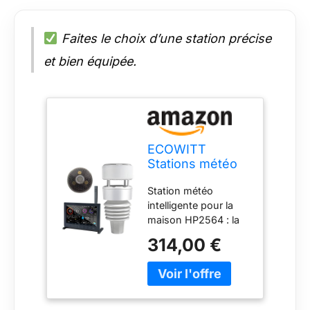
Faites le choix d’une station précise
et bien équipée.
ECOWITT
Stations météo
avec capteur
Station météo
extérieur
intelligente pour la
HP2564, radio
maison HP2564 : la
Internet Wifi 7 en
station météo
1, station météo,
314,00 €
Ecowitt Wittboy Pro
pluviomètre,
comprend la console
prévisions
avec écran TFT et le
météo,
capteur météo
anémomètre,
externe WS90 7-en-
écran couleur