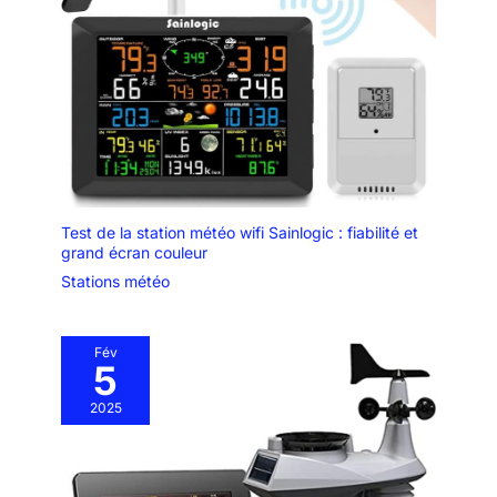
capteurs Ecowitt À
l'exception de
l'appariement avec le
capteur d'extérieur
WS90, la console
d'affichage HP2560
peut se connecter à
tous les capteurs
ecowitt développés,
tels que jusqu'à 8
Test de la station météo wifi Sainlogic : fiabilité et
capteurs d'humidité
grand écran couleur
du sol WH51 /
Stations météo
thermo-hygromètre
WH31 / thermomètre
de piscine WN36 /
Fév
5
thermomètre WN34,
jusqu'à 4 capteurs de
2025
qualité de l'air WH4
1/WH433. / Détecteur
de fuite d'eau WH55,
1 capteur pluviomètre