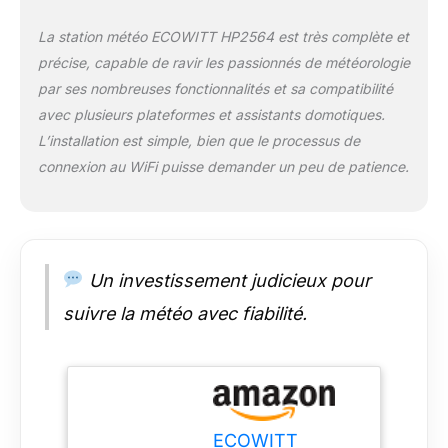
haptique par rapport
aux capteurs
La station météo ECOWITT HP2564 est très complète et
pluviométriques
précise, capable de ravir les passionnés de météorologie
traditionnels, le
par ses nombreuses fonctionnalités et sa compatibilité
capteur d'extérieur
WS90 est équipé
avec plusieurs plateformes et assistants domotiques.
d'un capteur de pluie
L’installation est simple, bien que le processus de
haptique sur la partie
connexion au WiFi puisse demander un peu de patience.
supérieure qui
mesure avec
précision la quantité
de précipitations : il a
des fonctions de
Un investissement judicieux pour
détection de la pluie
et d'interprétation de
suivre la météo avec fiabilité.
l'arrêt de la pluie. Ce
capteur spécial ne
vibrera pas, n'est pas
affecté par les
conditions
météorologiques
ECOWITT