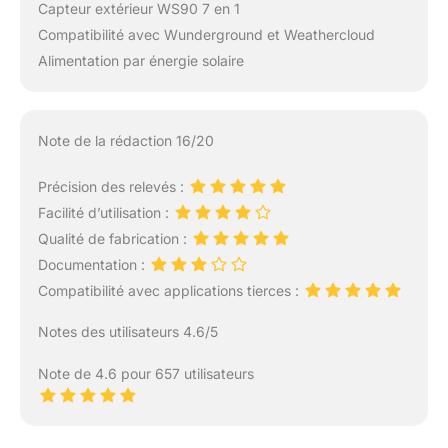
Capteur extérieur WS90 7 en 1
WN34, jusqu'à 4
Compatibilité avec Wunderground et Weathercloud
capteurs de qualité de
l'air WH4 1/WH433. /
Alimentation par énergie solaire
Détecteur de fuite
d'eau WH55, 1 capteur
pluviomètre WH40 /
capteur de qualité de
Note de la rédaction 16/20
l'air WH45 et ainsi de
suite. Le chauffage du
Précision des relevés :
WS80/WS90 est
Facilité d’utilisation :
adapté à la surface de
Qualité de fabrication :
réflexion ultrasonique, il
Documentation :
ne fera pas fondre la
neige accumulée sur le
Compatibilité avec applications tierces :
dessus de l'appareil.
Notes des utilisateurs 4.6/5
Note de 4.6 pour 657 utilisateurs