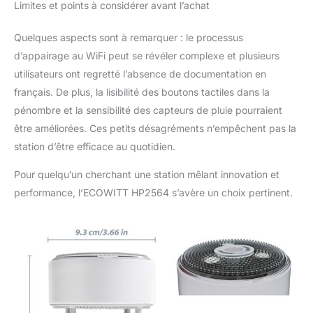
Limites et points à considérer avant l’achat
fonctionner avec
précision dans toutes
Quelques aspects sont à remarquer : le processus
les situations. Écran de
7 pouces avec touches
d’appairage au WiFi peut se révéler complexe et plusieurs
tactiles 800 x 480.
utilisateurs ont regretté l’absence de documentation en
Conforme aux normes
français. De plus, la lisibilité des boutons tactiles dans la
d'étanchéité IPX5 et
pénombre et la sensibilité des capteurs de pluie pourraient
est fabriqué avec des
matériaux isolants
être améliorées. Ces petits désagréments n’empêchent pas la
thermiques. Doté d'un
station d’être efficace au quotidien.
panneau solaire intégré
et de batteries de
Pour quelqu’un cherchant une station mêlant innovation et
réserve ; longue portée
performance, l’ECOWITT HP2564 s’avère un choix pertinent.
de transmission
jusqu'à 150 m (500
pieds) de distance en
présence d'obstacles
et jusqu'à 300 m (1000
pieds) de distance
dans les espaces
ouverts. Les pointes