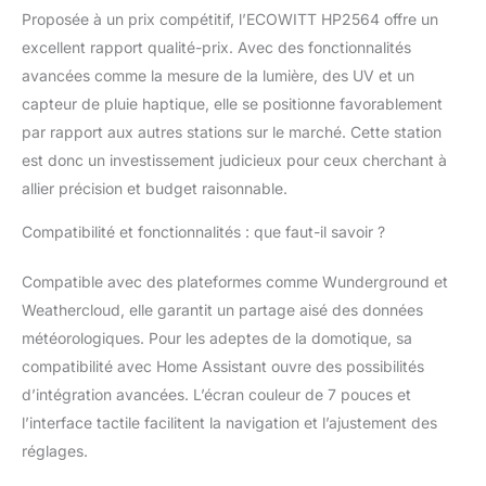
Proposée à un prix compétitif, l’ECOWITT HP2564 offre un
aux capteurs
pluviométriques
excellent rapport qualité-prix. Avec des fonctionnalités
traditionnels, le capteur
avancées comme la mesure de la lumière, des UV et un
d'extérieur WS90 est
capteur de pluie haptique, elle se positionne favorablement
équipé d'un capteur de
par rapport aux autres stations sur le marché. Cette station
pluie haptique sur la
partie supérieure qui
est donc un investissement judicieux pour ceux cherchant à
mesure avec précision
allier précision et budget raisonnable.
la quantité de
précipitations : il a des
Compatibilité et fonctionnalités : que faut-il savoir ?
fonctions de détection
de la pluie et
Compatible avec des plateformes comme Wunderground et
d'interprétation de
Weathercloud, elle garantit un partage aisé des données
l'arrêt de la pluie. Ce
météorologiques. Pour les adeptes de la domotique, sa
capteur spécial ne
vibrera pas, n'est pas
compatibilité avec Home Assistant ouvre des possibilités
affecté par les
d’intégration avancées. L’écran couleur de 7 pouces et
conditions
l’interface tactile facilitent la navigation et l’ajustement des
météorologiques
réglages.
défavorables et est
conçu pour