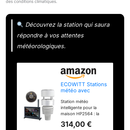
des conditions climatiques.
Découvrez la station qui saura
répondre à vos attentes
météorologiques.
ECOWITT Stations
météo avec
capteur extérieur
Station météo
HP2564, radio
intelligente pour la
Internet Wifi 7 en
maison HP2564 : la
1, station météo,
station météo Ecowitt
pluviomètre,
314,00 €
Wittboy Pro comprend
prévisions météo,