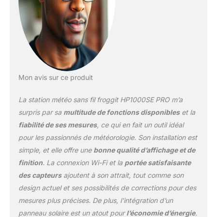
extérieures uniquement),
WOW (valeurs
extérieures uniquement),
serveur défini par
l'utilisateur (valeurs
extérieures uniquement).
Vous pouvez désormais
Mon avis sur ce produit
regarder vos propres
données
La station météo sans fil froggit HP1000SE PRO m’a
météorologiques locales
dans le monde entier et
surpris par sa
multitude de fonctions disponibles
et la
les télécharger sous
fiabilité de ses mesures
, ce qui en fait un outil idéal
forme de fichier csv.
pour les passionnés de météorologie. Son installation est
Grâce au HP1000SE Pro,
simple, et elle offre une
bonne qualité d’affichage et de
vous avez toujours votre
propre microclimat à
finition
. La connexion Wi-Fi et la
portée satisfaisante
portée de main, grâce à
des capteurs
ajoutent à son attrait, tout comme son
de nombreux capteurs.
design actuel et ses possibilités de corrections pour des
Vous pouvez régler les
mesures plus précises. De plus, l’intégration d’un
valeurs d'alarme
individuelles. Ainsi, vous
panneau solaire est un atout pour
l’économie d’énergie
.