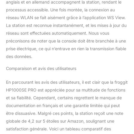
anglais et en allemand accompagnent la station, rendant le
séparément) et aux 4
processus accessible. Une fois montée, la connexion au
capteurs PM 2.5 (vendus
réseau WLAN se fait aisément grâce à l’application WS View.
séparément).
Visualisation des phases
La station est reconnue instantanément, et les mises à jour du
de lune, affichage
réseau sont effectuées automatiquement. Nous vous
graphique des données
préconisons de noter que la console doit être branchée à une
historiques, prévisions
prise électrique, ce qui n’entrave en rien la transmission fiable
météorologiques.
Surveillance de la
des données.
température domestique
: raccordement de
Comparaison et avis des utilisateurs
jusqu'à 8 capteurs radio
de température et
En parcourant les avis des utilisateurs, il est clair que la froggit
d'humidité (froggit
HP1000SE PRO est appréciée pour sa multitude de fonctions
DP50), connexion de
et sa fiabilité. Cependant, certains regrettent le manque de
jusqu’à 8 capteurs sans
documentation en français et une garantie limitée qui peut
fil pour surveiller
l'humidité du sol (froggit
être dissuasive. Malgré ces points, la station reçoit une note
DP100), connexion de
globale de 4,2 sur 5 étoiles sur Amazon, soulignant une
jusqu’à 4 capteurs de
satisfaction générale. Voici un tableau comparatif des
mesure des particules en