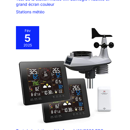
grand écran couleur
Stations météo
Fév
5
2025