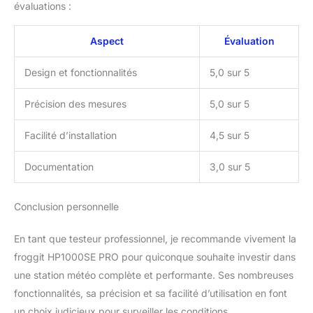
évaluations :
suspension (froggit
DP200). Contenu : 1
unité d’affichage
Aspect
Évaluation
HP1000SE avec bloc
d'alimentation, 1 unité
Design et fonctionnalités
5,0 sur 5
extérieure HP1000SE Pro
en Y, 1 capteur sans fil
Précision des mesures
5,0 sur 5
thermo-hygromètre, 1
manuel d'utilisation en
Facilité d’installation
4,5 sur 5
allemand/anglais (
français non garanti).
Documentation
3,0 sur 5
Conclusion personnelle
En tant que testeur professionnel, je recommande vivement la
froggit HP1000SE PRO pour quiconque souhaite investir dans
une station météo complète et performante. Ses nombreuses
fonctionnalités, sa précision et sa facilité d’utilisation en font
un choix judicieux pour surveiller les conditions