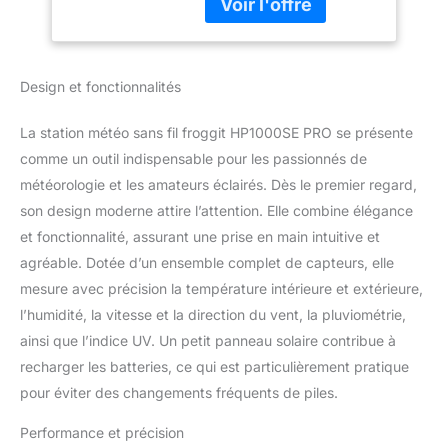
possibilité d’envoyer vos
données
météorologiques vers les
serveurs Wettercloud
Design et fonctionnalités
suivants : Ecowitt.net
(transmission des
La station météo sans fil froggit HP1000SE PRO se présente
valeurs de mesure de
tous les capteurs
comme un outil indispensable pour les passionnés de
connectés),
météorologie et les amateurs éclairés. Dès le premier regard,
Wunderground (valeurs
son design moderne attire l’attention. Elle combine élégance
extérieures uniquement),
et fonctionnalité, assurant une prise en main intuitive et
Weathercloud (valeurs
agréable. Dotée d’un ensemble complet de capteurs, elle
extérieures uniquement),
WOW (valeurs
mesure avec précision la température intérieure et extérieure,
extérieures uniquement),
l’humidité, la vitesse et la direction du vent, la pluviométrie,
serveur défini par
ainsi que l’indice UV. Un petit panneau solaire contribue à
l'utilisateur (valeurs
recharger les batteries, ce qui est particulièrement pratique
extérieures uniquement).
Vous pouvez désormais
pour éviter des changements fréquents de piles.
regarder vos propres
données
Performance et précision