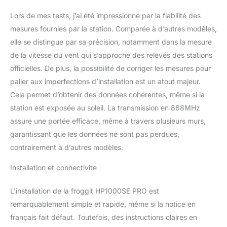
météorologiques locales
dans le monde entier et
Lors de mes tests, j’ai été impressionné par la fiabilité des
les télécharger sous
mesures fournies par la station. Comparée à d’autres modèles,
forme de fichier csv.
elle se distingue par sa précision, notamment dans la mesure
Grâce au HP1000SE Pro,
de la vitesse du vent qui s’approche des relevés des stations
vous avez toujours votre
propre microclimat à
officielles. De plus, la possibilité de corriger les mesures pour
portée de main, grâce à
palier aux imperfections d’installation est un atout majeur.
de nombreux capteurs.
Cela permet d’obtenir des données cohérentes, même si la
Vous pouvez régler les
station est exposée au soleil. La transmission en 868MHz
valeurs d'alarme
individuelles. Ainsi, vous
assure une portée efficace, même à travers plusieurs murs,
pouvez par exemple
garantissant que les données ne sont pas perdues,
régler une alarme de gel
contrairement à d’autres modèles.
à partir de -3 °C.
Anticipez sur un mauvais
Installation et connectivité
climat ambiant en ayant
toujours un œil sur votre
L’installation de la froggit HP1000SE PRO est
propre climat intérieur
remarquablement simple et rapide, même si la notice en
grâce aux 8 capteurs de
température et
français fait défaut. Toutefois, des instructions claires en
d'humidité (vendus