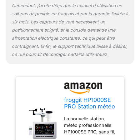
pouvez par exemple
Cependant, j’ai été déçu que le manuel d’utilisation ne
régler une alarme de gel
soit pas disponible en français et par la garantie limitée à
à partir de -3 °C.
six mois. Les capteurs de vent nécessitent un
Anticipez sur un mauvais
climat ambiant en ayant
positionnement soigné, et la console demande une
toujours un œil sur votre
alimentation électrique constante, ce qui peut être
propre climat intérieur
contraignant. Enfin, le support technique laisse à désirer,
grâce aux 8 capteurs de
ce qui pourrait décourager certains utilisateurs.
température et
d'humidité (vendus
séparément) et aux 4
capteurs PM 2.5 (vendus
séparément).
Visualisation des phases
de lune, affichage
froggit HP1000SE
graphique des données
PRO Station météo
historiques, prévisions
sans fil, avec Wi-Fi
météorologiques.
La nouvelle station
Internet
Surveillance de la
météo professionnelle
température domestique
HP1000SE PRO, sans fil,
: raccordement de
avec Wi-Fi Internet.