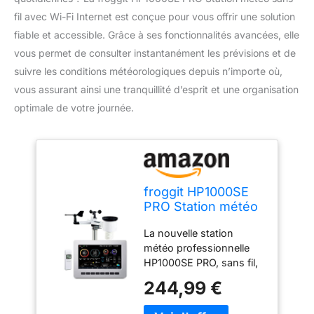
fil avec Wi-Fi Internet est conçue pour vous offrir une solution
fiable et accessible. Grâce à ses fonctionnalités avancées, elle
vous permet de consulter instantanément les prévisions et de
suivre les conditions météorologiques depuis n’importe où,
vous assurant ainsi une tranquillité d’esprit et une organisation
optimale de votre journée.
froggit HP1000SE
PRO Station météo
sans fil, avec Wi-Fi
La nouvelle station
Internet
météo professionnelle
HP1000SE PRO, sans fil,
avec Wi-Fi Internet.
244,99 €
Grâce à sa puce WiFi
intégrée, vous avez la