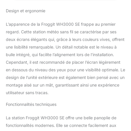
WiFi intégré Vos
données
Design et ergonomie
météorologiques locales
sont globales, comme
L’apparence de la Froggit WH3000 SE frappe au premier
vous pouvez télécharger
vos données météo à
regard. Cette station météo sans fil se caractérise par ses
Météo Server comme
deux écrans élégants qui, grâce à leurs couleurs vives, offrent
Weather Underground en
une lisibilité remarquable. Un détail notable est le niveau à
temps réel. Merci à la
bulle intégré, qui facilite l’alignement lors de l’installation.
connexion Internet, vous
Cependant, il est recommandé de placer l’écran légèrement
avez donc une vue
d'ensemble de vos
en dessous du niveau des yeux pour une visibilité optimale. Le
informations
design de l’unité extérieure est également bien pensé avec un
météorologiques
montage aisé sur un mât, garantissant ainsi une expérience
globales. us n'avez pas
utilisateur sans tracas.
besoin d'un PC, puisque
toutes les données sont
Fonctionnalités techniques
affichées directement sur
l'écran couleur. En outre,
il existe maintenant une
La station Froggit WH3000 SE offre une belle panoplie de
application de
fonctionnalités modernes. Elle se connecte facilement aux
configuration avec