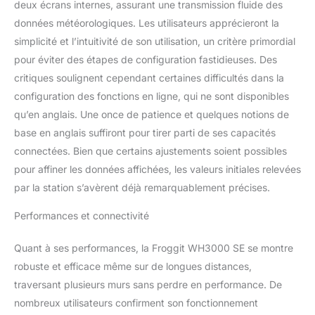
deux écrans internes, assurant une transmission fluide des
laquelle vous pouvez
données météorologiques. Les utilisateurs apprécieront la
définir l'étape de la
simplicité et l’intuitivité de son utilisation, un critère primordial
station météo par étape.
Il est facile! Le roman
pour éviter des étapes de configuration fastidieuses. Des
conçu unité Y extérieur
critiques soulignent cependant certaines difficultés dans la
mesure la température
configuration des fonctions en ligne, qui ne sont disponibles
extérieure, l'humidité
qu’en anglais. Une once de patience et quelques notions de
relative, le rayonnement
solaire, la vitesse valeur
base en anglais suffiront pour tirer parti de ses capacités
UV, les précipitations et
connectées. Bien que certains ajustements soient possibles
le vent, la direction du
pour affiner les données affichées, les valeurs initiales relevées
vent (calcul Mise à jour
par la station s’avèrent déjà remarquablement précises.
toutes les 16 sec.) Et
envoie toutes les
Performances et connectivité
données à l'unité
d'affichage. L'unité
Quant à ses performances, la Froggit WH3000 SE se montre
d'affichage présente une
thermo-hygromètre
robuste et efficace même sur de longues distances,
construit, avec la
traversant plusieurs murs sans perdre en performance. De
température interne
nombreux utilisateurs confirment son fonctionnement
permanente, l'humidité