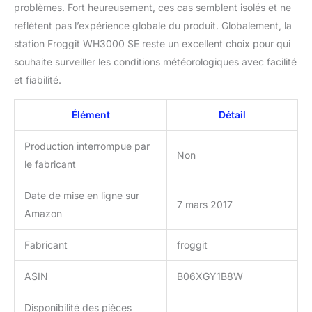
intégré dans le module
problèmes. Fort heureusement, ces cas semblent isolés et ne
WiFi dans l'unité
reflètent pas l’expérience globale du produit. Globalement, la
d'affichage - Android /
station Froggit WH3000 SE reste un excellent choix pour qui
IOs application pour
appareil WiFi facile et la
souhaite surveiller les conditions météorologiques avec facilité
soumission au serveur
et fiabilité.
de temps
(Wunderground) -
Élément
Détail
transmission de données
en temps réel au serveur
Production interrompue par
de temps
Non
(Wunderground)
le fabricant
Date de mise en ligne sur
7 mars 2017
Amazon
Fabricant
froggit
ASIN
B06XGY1B8W
Disponibilité des pièces