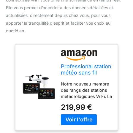
Elle vous permet d’accéder à des données détaillées et
actualisées, directement depuis chez vous, pour vous
apporter la tranquillité d’esprit et faciliter vos choix au
quotidien.
Professional station
météo sans fil
Froggit WH3000 SE
Notre nouveau membre
(2018) TWIN (2
des rangs des stations
Displays) - Internet
météorologiques WiFi. Le
WiFi Station
WH3000 combine les
météorologique
219,99 €
dernières technologies
de mesure du temps
avec la dernière
technologie. Le module