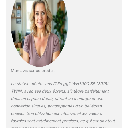
vos données météo à
Météo Server comme
Weather Underground en
temps réel. Merci à la
connexion Internet, vous
avez donc une vue
d'ensemble de vos
informations
météorologiques
globales. us n'avez pas
besoin d'un PC, puisque
toutes les données sont
Mon avis sur ce produit
affichées directement sur
l'écran couleur. En outre,
La station météo sans fil Froggit WH3000 SE (2018)
il existe maintenant une
application de
TWIN, avec ses deux écrans, s’intègre parfaitement
configuration avec
dans un espace dédié, offrant un montage et une
laquelle vous pouvez
connexion simples, accompagnés d’un bel écran
définir l'étape de la
couleur. Son utilisation est intuitive, et les valeurs
station météo par étape.
Il est facile! Le roman
fournies sont extrêmement précises, ce qui est un atout
conçu unité Y extérieur