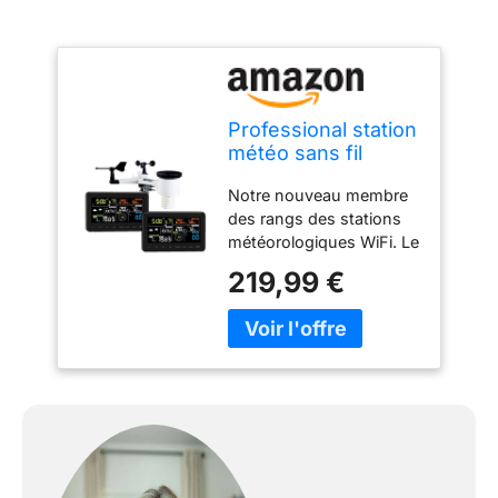
Professional station
météo sans fil
Froggit WH3000 SE
Notre nouveau membre
(2018) TWIN (2
des rangs des stations
Displays) - Internet
météorologiques WiFi. Le
WiFi Station
WH3000 combine les
météorologique
219,99 €
dernières technologies
de mesure du temps
avec la dernière
technologie. Le module
WiFi intégré Vos
données
météorologiques locales
sont globales, comme
vous pouvez télécharger