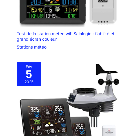
Test de la station météo wifi Sainlogic : fiabilité et
grand écran couleur
Stations météo
Fév
5
2025