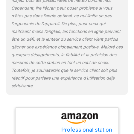
majeur pour les passionnées de météo comme moi.
mesure la température
Cependant, lire l’écran peut poser problème si vous
extérieure, l'humidité
n’êtes pas dans l’angle optimal, ce qui limite un peu
relative, le rayonnement
solaire, la vitesse valeur
l’ergonomie de l’appareil. De plus, pour ceux qui
UV, les précipitations et
maîtrisent moins l’anglais, les fonctions en ligne peuvent
le vent, la direction du
être un défi, et la lenteur du service client vient parfois
vent (calcul Mise à jour
gâcher une expérience globalement positive. Malgré ces
toutes les 16 sec.) Et
envoie toutes les
quelques désagréments, la fiabilité et la précision des
données à l'unité
mesures de cette station en font un outil de choix.
d'affichage. L'unité
Toutefois, je souhaiterais que le service client soit plus
d'affichage présente une
réactif pour parfaire une expérience d’utilisation déjà
thermo-hygromètre
séduisante.
construit, avec la
température interne
permanente, l'humidité
relative et la pression de
l'air est mesurée. Toutes
les données recueillies
seront analysées
Professional station
automatiquement et