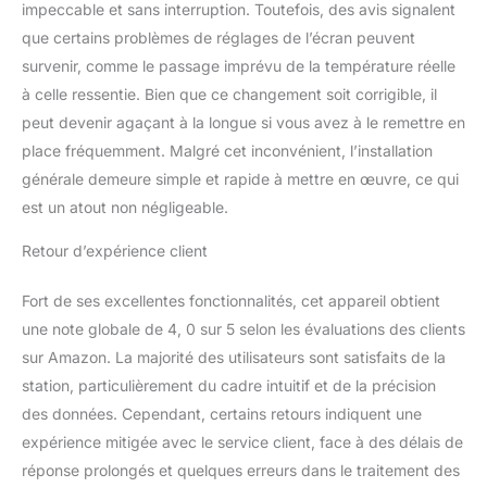
impeccable et sans interruption. Toutefois, des avis signalent
relative et la pression de
l'air est mesurée. Toutes
que certains problèmes de réglages de l’écran peuvent
les données recueillies
survenir, comme le passage imprévu de la température réelle
seront analysées
à celle ressentie. Bien que ce changement soit corrigible, il
automatiquement et
peut devenir agaçant à la longue si vous avez à le remettre en
vous donner une
prévision d'une météo, le
place fréquemment. Malgré cet inconvénient, l’installation
taux de pluie, le point de
générale demeure simple et rapide à mettre en œuvre, ce qui
rosée ainsi que les
est un atout non négligeable.
tendances de la pression
atmosphérique, la
Retour d’expérience client
température interne et de
l'humidité. "All In One"
Fort de ses excellentes fonctionnalités, cet appareil obtient
unité extérieure radio
une note globale de 4, 0 sur 5 selon les évaluations des clients
avec thermo-hygromètre
intégré dans le nouveau
sur Amazon. La majorité des utilisateurs sont satisfaits de la
Y-design (température,
station, particulièrement du cadre intuitif et de la précision
humidité, vitesse du
des données. Cependant, certains retours indiquent une
vent, direction du vent,
expérience mitigée avec le service client, face à des délais de
les précipitations, UV et
la lumière du soleil) -
réponse prolongés et quelques erreurs dans le traitement des