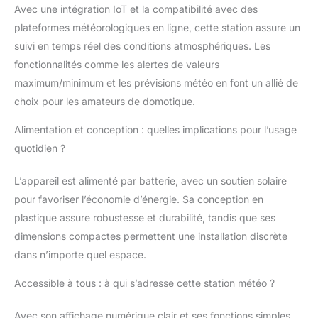
Avec une intégration IoT et la compatibilité avec des
et définissez des
plateformes météorologiques en ligne, cette station assure un
scénarios de confort
individuels Mode
suivi en temps réel des conditions atmosphériques. Les
alarme et mémoire pour
fonctionnalités comme les alertes de valeurs
les valeurs
maximum/minimum et les prévisions météo en font un allié de
élevées/minimales, les
choix pour les amateurs de domotique.
tendances
météorologiques et le
Alimentation et conception : quelles implications pour l’usage
contrôle du climat
intérieur pour une vue
quotidien ?
d'ensemble complète
L’appareil est alimenté par batterie, avec un soutien solaire
pour favoriser l’économie d’énergie. Sa conception en
plastique assure robustesse et durabilité, tandis que ses
dimensions compactes permettent une installation discrète
dans n’importe quel espace.
Accessible à tous : à qui s’adresse cette station météo ?
Avec son affichage numérique clair et ses fonctions simples