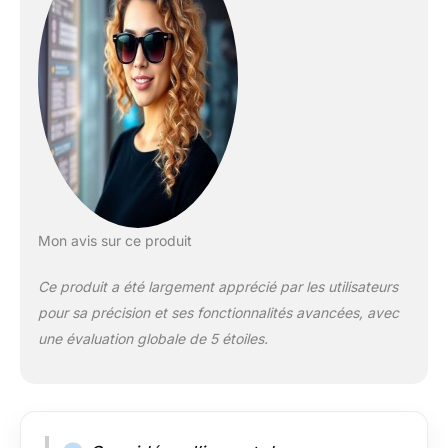
prévisions
météorologiques et
affichage des
données Internet sur
la qualité de l'air
Contrôle via
l'application Tuya :
consultez les
données
météorologiques,
contrôlez les
Mon avis sur ce produit
appareils et
définissez des
Ce produit a été largement apprécié par les utilisateurs
scénarios de confort
pour sa précision et ses fonctionnalités avancées, avec
individuels Mode
alarme et mémoire
une évaluation globale de 5 étoiles.
pour les valeurs
élevées/minimales,
les tendances
météorologiques et le
contrôle du climat