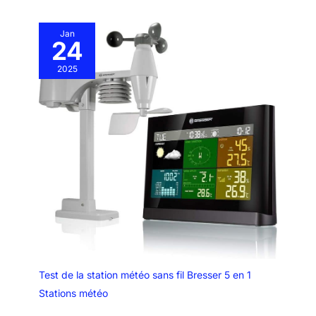
connectée
Personnalisez vos alertes pour
obtenir des informations sur les
quantités cumulées.
Jan
APPARIEMENT FACILE :
24
assortissez votre SMART RAIN
GAUGE à l'extérieur en toute
simplicité, jusqu'à 100 mètres
2025
du module intérieur de votre
station météo. Très résistant, il
fonctionne par tous les temps
ASSISTANCE NETATMO : si
vous avez besoin d'aide pour
installer/utiliser votre produit,
veuillez consulter notre page
d'assistance à l'adresse
helpcenter.netatmo.com/en-us,
ou envoyez un courrier
électronique à l'adresse
suivante : contact-
amazon@netatmo.com.
Test de la station météo sans fil Bresser 5 en 1
Stations météo