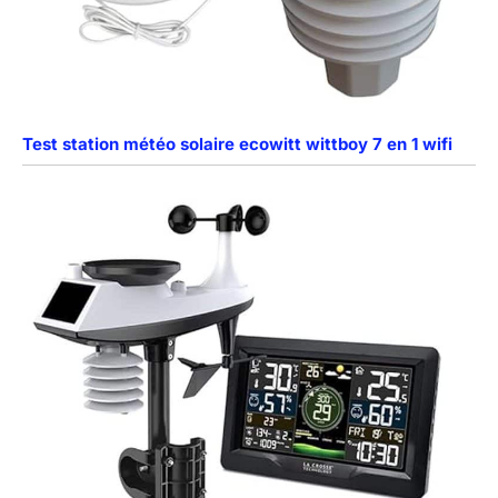
Test station météo solaire ecowitt wittboy 7 en 1 wifi