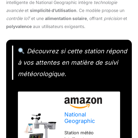
intelligente de National Geographic intègre
technologie
avancée
et
simplicité d’utilisation
. Ce modèle propose un
contrôle IoT
et une
alimentation solaire
, offrant
précision
et
polyvalence
aux utilisateurs exigeants.
Découvrez si cette station répond
à vos attentes en matière de suivi
météorologique.
National
Geographic
Station météo
Station météo
intelligente Tuya