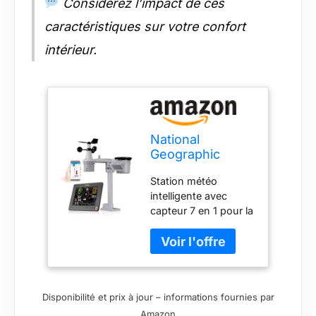
Considérez l’impact de ces
intérieur pour une
vue d'ensemble
caractéristiques sur votre confort
complète
intérieur.
National
Geographic
Station météo
Station météo
intelligente Tuya
intelligente avec
avec capteur 7-
capteur 7 en 1 pour la
en-1, contrôle
température,
IoT, alimentation
l'humidité, le vent et
solaire,
plus encore,
surveillance
compatible avec Tuya
qualité de l'air,
Smart Home Mesure
Wi-Fi
Disponibilité et prix à jour – informations fournies par
la température,
Amazon
l'humidité, la