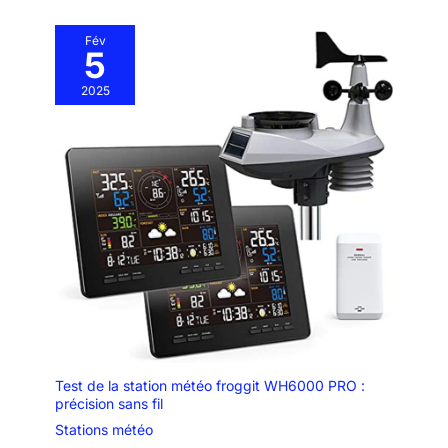
Fév
5
2025
Test de la station météo froggit WH6000 PRO :
précision sans fil
Stations météo