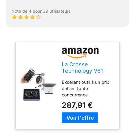
Note de 4 pour 39 utilisateurs
La Crosse
Technology V61
Station météo Wi-Fi
Excellent outil à un prix
complète de
défiant toute
surveillance à
concurrence
distance pour
intérieur/extérieur,
287,91 €
température et
humidité, données
de chute de pluie,
baromètre, noir