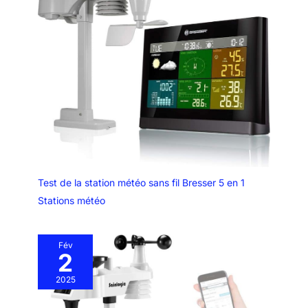
température, de vitesse du vent,
de pression atmosphérique et
de précipitations. L'indice UV et
l'intensité lumineuse sont
réglables. Une alerte sonore
retentit et un symbole d'alerte
clignotant s'affiche lorsque
l'une des variables dépasse la
limite prédéfinie. Diverses
alertes sont disponibles pour
vous aider à planifier vos
activités quotidiennes à
l'avance
Test de la station météo sans fil Bresser 5 en 1
Stations météo
Fév
2
2025