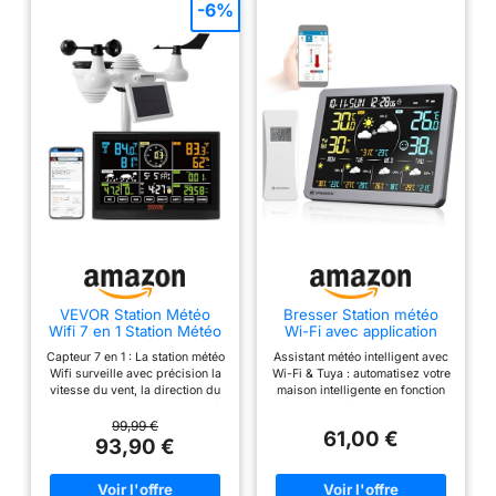
-6%
VEVOR Station Météo
Bresser Station météo
Wifi 7 en 1 Station Météo
Wi-Fi avec application
Sans Fil Intérieur
pour Tuya Smart Home,
Capteur 7 en 1 : La station météo
Assistant météo intelligent avec
Extérieur Solaire Grand
prévision de 5 jours,
Wifi surveille avec précision la
Wi-Fi & Tuya : automatisez votre
Écran Couleur 7,5 po
capteur thermo-
vitesse du vent, la direction du
maison intelligente en fonction
Station Météo Numérique
hygromètre, historique,
vent, la température, l'humidité,
de la météo – contrôle les
Capteur pour
affichage de confort,
les précipitations et la lumière,
appareils compatibles en cas
99,99 €
Température Humidité
réveil, fonction
61,00 €
etc. De plus, elle affiche le
de changements de température
93,90 €
Vitesse Direction de Vent
d'avertissement
refroidissement éolien, le point
et d'humidité. Prévisions météo
Pluie
de rosée, la pression, le
sur 5 jours avec températures
calendrier et la phase de lune,
maximales et minimales et