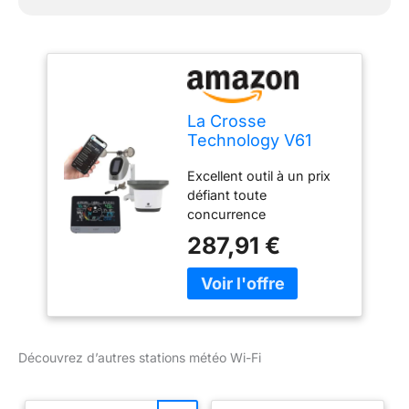
La Crosse
Technology V61
Station météo Wi-Fi
Excellent outil à un prix
complète de
défiant toute
surveillance à
concurrence
distance pour
intérieur/extérieur,
287,91 €
température et
humidité, données
de chute de pluie,
baromètre, noir
Découvrez d’autres stations météo Wi-Fi