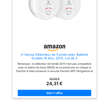
tranquillité d’esprit grâce à une
alertes sont réduites. Les
garantie de 2 ans. De plus, ce
capteurs ayant une durée de vie
détecteur de fumée respecte les
de 10 ans, vous devrez alors
normes strictes de sécurité
remplacer vos détecteurs.
européennes (EN14604).
BOUTON DE TEST : Ces
INSTALLATION FACILE : Le
détecteurs de fumée sont
détecteur de fumée est simple à
alimentés par une pile 6F22
installer grâce au kit de fixation
remplaçable. Testez leur bon
inclus.
fonctionnement régulièrement
en pressant leur touche de test.
ALERTES PILES FAIBLES : Lors
d'un départ d'incendie, une
sirène de 85 dB retentit. Les
détecteurs vous avertissent
X-Sense Détecteur de Fumée avec Batterie
aussi lorsque les piles sont
Scellée 10 Ans, SD11, Lot de 2
faibles et doivent être
remplacées. La touche de
Remarque : le détecteur de fumée SD11 n'est pas compatible
test/silence permet de mettre
avec la station de base SBS50 et ne prend pas en charge la
vos détecteurs en mode
fonction d'interconnexion ni aucune fonction APP Obligatoire et
silencieux en cas de fausse
Haute Qualité : Depuis 2015, l’installation d’un détecteur de
alerte.
fumée est obligatoire dans tous les foyers. Si votre ancien
25,59 €
modèle date de cette période, il est temps de passer à un
24,31 €
détecteur fiable et conforme pour la décennie à venir Batterie
10 Ans : Batterie lithium intégrée et faible consommation
assurant un fonctionnement stable jusqu’à 10 ans, sans
remplacement ni entretien requis, pour une surveillance
continue jour et nuit Matériau Ignifuge : Son boîtier est fabriqué
en plastique ABS ignifuge, un matériau solide et résistant à la
chaleur, conçu pour assurer une meilleure tenue en cas