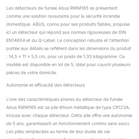
maximale de 100 mètres
Les détecteurs de fumée Abus RWM165 se présentent
est possible entre les
détecteurs en raison de
comme une solution rassurante pour la sécurité incendie
la connexion sans fil
domestique. ABUS, connu pour ses produits fiables, propose
Batterie de 10 ans :
ici un détecteur qui répond aux normes rigoureuses de DIN
batterie au lithium 3 V
EN14604 et du Q-Label. La conception robuste et l’attention
intégrée avec une durée
portée aux détails se reflètent dans les dimensions du produit
de vie de 10 ans |
Avertissement en cas de
: 14,5 x 11 x 5,5 cm, pour un poids de 1,33 kilogramme. Ce
batterie faible Certifié : le
modèle est disponible en lot de 5, idéal pour couvrir plusieurs
détecteur de fumée est
pièces de votre domicile.
certifié Q-Label par VdS |
Testé selon la norme EN
Autonomie et efficacité des détecteurs
14604 et la directive VdS
3515 Pièces : convient
L’une des caractéristiques phares du détecteur de fumée
pour la chambre à
coucher, le salon, la
Abus RWM165 est sa pile lithium métallique de type CR123A,
chambre d'enfant, le
incluse avec chaque détecteur. Cette pile offre une autonomie
couloir, ainsi que les
de 5 ans, garantissant un fonctionnement continu sans souci.
caravanes et les
Les piles remplacées au terme de leur durée de vie
camping-cars. La zone