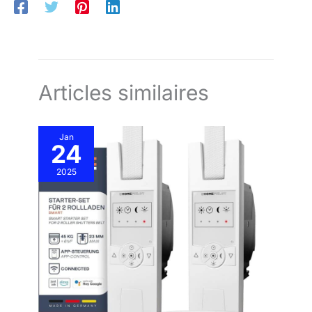
d’incident Alarme Forte 85 dB : Dès la détection de fumée, le
détecteur émet une alerte sonore de 85 décibels, clairement
audible même à travers les portes fermées Détection Précise et
Fiable : Grâce à un capteur photoélectrique de pointe combiné
à une puce intelligente avancée, ce détecteur de fumée
domestique détecte avec précision les niveaux de fumée
dangereux en quelques secondes, avec moins de fausses
alertes
Articles similaires
Jan
24
2025