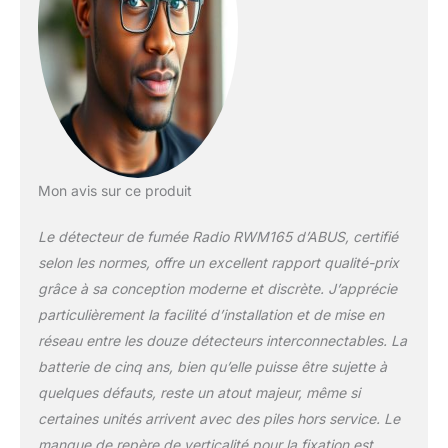
batterie au lithium 3 V
intégrée avec une durée
de vie de 10 ans |
Avertissement en cas de
batterie faible Certifié : le
détecteur de fumée est
certifié Q-Label par VdS |
Testé selon la norme EN
14604 et la directive VdS
Mon avis sur ce produit
3515 Pièces : convient
pour la chambre à
Le détecteur de fumée Radio RWM165 d’ABUS, certifié
coucher, le salon, la
chambre d'enfant, le
selon les normes, offre un excellent rapport qualité-prix
couloir, ainsi que les
grâce à sa conception moderne et discrète. J’apprécie
caravanes et les
particulièrement la facilité d’installation et de mise en
camping-cars. La zone
réseau entre les douze détecteurs interconnectables. La
de détection d'un
détecteur est de 40 m²
batterie de cinq ans, bien qu’elle puisse être sujette à
(dans une pièce)
quelques défauts, reste un atout majeur, même si
certaines unités arrivent avec des piles hors service. Le
manque de repère de verticalité pour la fixation est