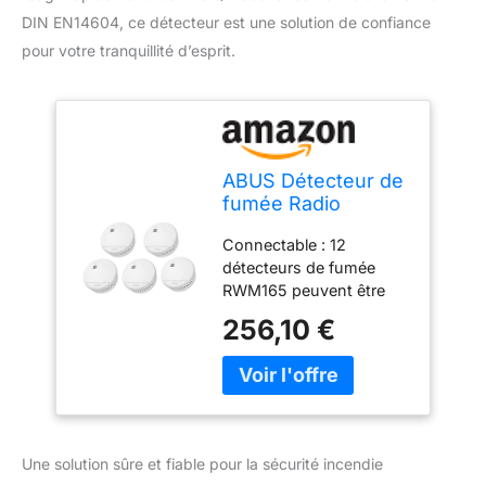
DIN EN14604, ce détecteur est une solution de confiance
pour votre tranquillité d’esprit.
ABUS Détecteur de
fumée Radio
RWM165 - avec Pile
Connectable : 12
de 10 Ans - 12
détecteurs de fumée
détecteurs
RWM165 peuvent être
interconnectables -
connectés les uns aux
Q-Label & DIN
256,10 €
autres par radio – signale
EN14604 Certifié -
une alarme (volume de
Alarme 85 DB -
85 dB), de sorte que
Blanc - Lot de 5
tous les autres
détecteurs du groupe
radio sonnent Portée
Une solution sûre et fiable pour la sécurité incendie
radio : une distance