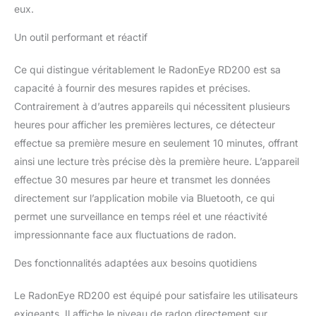
horaires SUPERBE
eux.
PERFORMANCE :
Superbe performance
Un outil performant et réactif
validée par des tiers de
confiance CE QUE VOUS
Ce qui distingue véritablement le RadonEye RD200 est sa
OBTENEZ : RadonEye,
capacité à fournir des mesures rapides et précises.
guide de l’utilisateur,
Contrairement à d’autres appareils qui nécessitent plusieurs
câble d’alimentation,
heures pour afficher les premières lectures, ce détecteur
application RadonEye,
assistance clientèle par
effectue sa première mesure en seulement 10 minutes, offrant
e-mail et garantie limitée
ainsi une lecture très précise dès la première heure. L’appareil
de 24 mois
effectue 30 mesures par heure et transmet les données
directement sur l’application mobile via Bluetooth, ce qui
permet une surveillance en temps réel et une réactivité
impressionnante face aux fluctuations de radon.
Des fonctionnalités adaptées aux besoins quotidiens
Le RadonEye RD200 est équipé pour satisfaire les utilisateurs
exigeants. Il affiche le niveau de radon directement sur