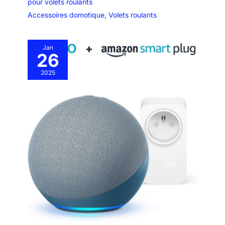
pour volets roulants
Accessoires domotique
,
Volets roulants
Jan
26
2025