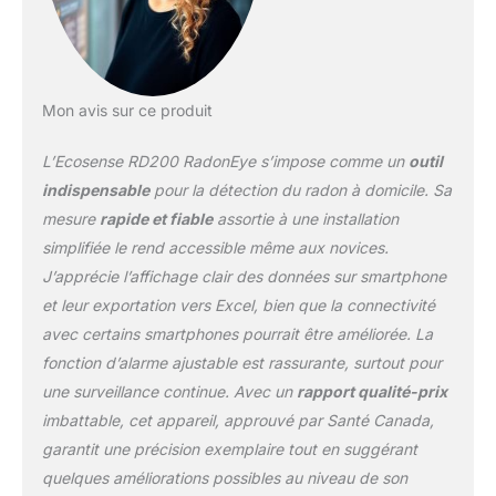
intelligente de la
tendance du radon à
long terme avec des
données moyennes
horaires SUPERBE
Mon avis sur ce produit
PERFORMANCE :
Superbe performance
L’Ecosense RD200 RadonEye s’impose comme un
outil
validée par des tiers de
confiance CE QUE VOUS
indispensable
pour la détection du radon à domicile. Sa
OBTENEZ : RadonEye,
mesure
rapide et fiable
assortie à une installation
guide de l’utilisateur,
simplifiée le rend accessible même aux novices.
câble d’alimentation,
J’apprécie l’affichage clair des données sur smartphone
application RadonEye,
assistance clientèle par
et leur exportation vers Excel, bien que la connectivité
e-mail et garantie limitée
avec certains smartphones pourrait être améliorée. La
de 24 mois
fonction d’alarme ajustable est rassurante, surtout pour
une surveillance continue. Avec un
rapport qualité-prix
imbattable, cet appareil, approuvé par Santé Canada,
garantit une précision exemplaire tout en suggérant
quelques améliorations possibles au niveau de son