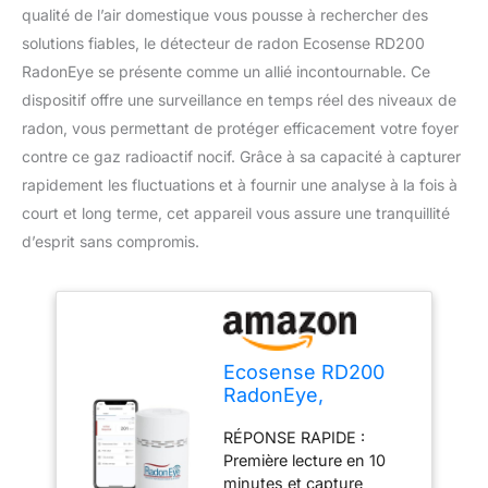
qualité de l’air domestique vous pousse à rechercher des
solutions fiables, le détecteur de radon Ecosense RD200
RadonEye se présente comme un allié incontournable. Ce
dispositif offre une surveillance en temps réel des niveaux de
radon, vous permettant de protéger efficacement votre foyer
contre ce gaz radioactif nocif. Grâce à sa capacité à capturer
rapidement les fluctuations et à fournir une analyse à la fois à
court et long terme, cet appareil vous assure une tranquillité
d’esprit sans compromis.
Ecosense RD200
RadonEye,
Détecteur de Radon
RÉPONSE RAPIDE :
Domestique,
Première lecture en 10
Capture Rapide des
minutes et capture
Niveaux Fluctuants,