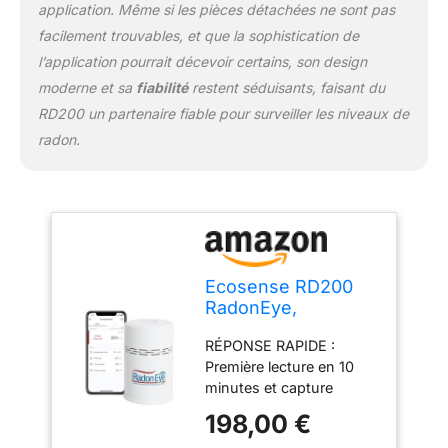
application. Même si les pièces détachées ne sont pas
facilement trouvables, et que la sophistication de
l’application pourrait décevoir certains, son design
moderne et sa
fiabilité
restent séduisants, faisant du
RD200 un partenaire fiable pour surveiller les niveaux de
radon.
Ecosense RD200
RadonEye,
Détecteur de Radon
RÉPONSE RAPIDE :
Domestique,
Première lecture en 10
Capture Rapide des
minutes et capture
Niveaux Fluctuants,
rapide et précise des
Surveillance
198,00 €
niveaux de radon en
Continue en Temps