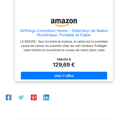
convivial : notre testeur de
radon est équipé d'un support
pliable, ce qui lui permet d'être
facilement placé sur des
surfaces planes ou de
l'accrocher au mur en utilisant le
trou intégré. Le grand écran
Airthings Corentium Home - Détecteur de Radon
offre une visibilité claire des
Numérique, Portable et Fiable
niveaux de radon sous
différents angles, ce qui le rend
LE RADON : Gaz invisible et inodore, le radon est la première
parfait pour une utilisation dans
cause de cancer du poumon chez les non-fumeurs Protégez
les caves, les garages et les
votre famille en surveillant le niveau de radon dans votre
salons. Alimenté par piles :
maison en continu PRECIS : Corentium Home s'adapte
alimenté par trois piles AAA, ce
automatiquement à l'environnement et mesure le taux de radon
149,00 €
kit de test de radon pour la
sur une période prolongée pour atteindre un niveau précision
129,69 €
maison offre une expérience
plus élevé que les autres méthodes FACILE A UTILISER : Après
sans tracas, fonctionnant en
la période de calibration, les moyennes sont affichées sur
continu jusqu'à un an sans avoir
l'écran du détecteur de radon Aucune connexion WIFI ou
besoin de recharge. Il suffit
smartphone nécessaire LONG TERME ET EN CONTINU : Le
d'allumer l'appareil et de
taux de concentration du radon dans l'air varie
commencer à surveiller vos
quotidiennement et en fonction des saisons Il est donc
niveaux de radon sans aucune
nécessaire de mesurer de façon continue et sur une période
configuration supplémentaire.
prolongée pour avoir une indication correcte de l'exposition au
Remarque : lorsque la batterie
gaz radon Petit et à piles AAA pour une autonomie de 2 ans
est trop faible, une invite de
Produit de qualité norvégienne, conçu et testé en Europe
batterie faible apparaîtra sur
(Laboratoire de calibration allemand du Bundesamt für
l'écran. Toutes les données
Strahlenschutz)
seront supprimées après le
redémarrage du détecteur.
Lecture précise et conseils :