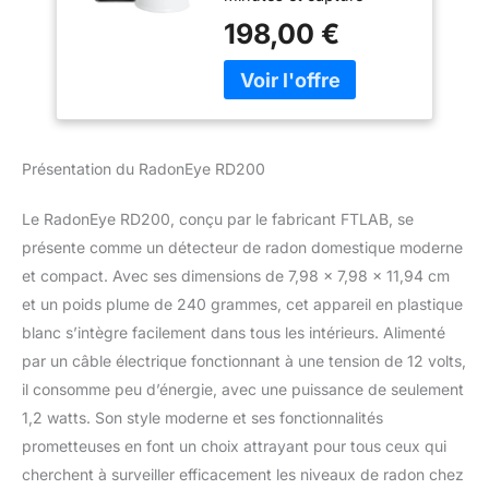
rapide et précise des
Surveillance
198,00 €
niveaux de radon en
Continue en Temps
constante fluctuation
Réel à Court et
SENSIBILITÉ DU
Long Terme avec
DÉTECTEUR DE
Graphiques de
QUALITÉ
Tendance
PROFESSIONNELLE : 81
Présentation du RadonEye RD200
coups par heure et par
becquerel par mètre
Le RadonEye RD200, conçu par le fabricant FTLAB, se
cube, comptage du
radon avec la
présente comme un détecteur de radon domestique moderne
technologie brevetée de
et compact. Avec ses dimensions de 7,98 x 7,98 x 11,94 cm
capteur de radon à
et un poids plume de 240 grammes, cet appareil en plastique
chambre d’ionisation
blanc s’intègre facilement dans tous les intérieurs. Alimenté
TABLEAU DE TENDANCE
par un câble électrique fonctionnant à une tension de 12 volts,
DU RADON EN VUE
INTELLIGENTE : Vue
il consomme peu d’énergie, avec une puissance de seulement
intelligente de la
1,2 watts. Son style moderne et ses fonctionnalités
tendance du radon à
prometteuses en font un choix attrayant pour tous ceux qui
long terme avec des
cherchent à surveiller efficacement les niveaux de radon chez
données moyennes