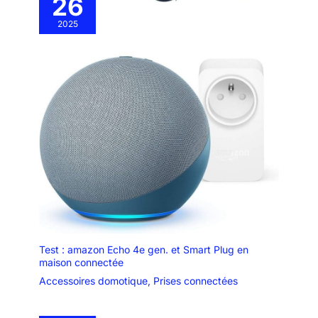
26
2025
Test : amazon Echo 4e gen. et Smart Plug en
maison connectée
Accessoires domotique
,
Prises connectées