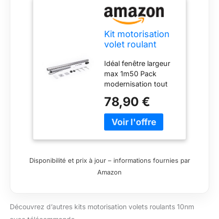
Kit motorisation
volet roulant
radio 1m50, 10nm
Idéal fenêtre largeur
max 20kg avec
max 1m50 Pack
télécommande,
modernisation tout
axe octo 60mm
inclus avec
78,90 €
télécommande,
attache tablier,
tournevis de réglage,
support et embout
Largeur du tube
octogonal de 60 mm
Disponibilité et prix à jour – informations fournies par
ajustable facilement
Amazon
par simple recoupe
Moteur radio d'une
puissance de 10nm
Découvrez d’autres kits motorisation volets roulants 10nm
livré avec sa
télécommande.