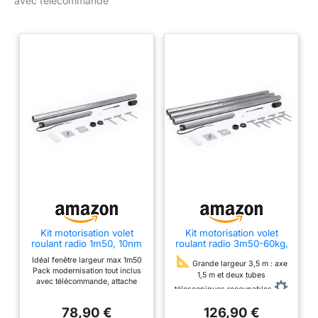
avec télécommande
Réglage de fins de
course mécanique
via les vis situé sur le
moteur.
Kit motorisation volet
Kit motorisation volet
roulant radio 1m50, 10nm
roulant radio 3m50-60kg,
max 20kg avec
avec télécommande, axe
Idéal fenêtre largeur max 1m50
télécommande, axe octo
octo 60mm
Grande largeur 3,5 m : axe
Pack modernisation tout inclus
60mm
1,5 m et deux tubes
avec télécommande, attache
télescopiques recoupables
tablier, tournevis de réglage,
Moteur 30 Nm : soulève jusqu’à
support et embout Largeur du
78,90 €
126,90 €
~60 kg, idéal pour grands
tube octogonal de 60 mm