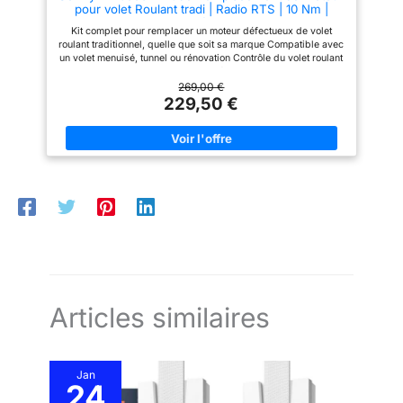
pour volet Roulant tradi | Radio RTS | 10 Nm |
Fenêtre
Kit complet pour remplacer un moteur défectueux de volet
roulant traditionnel, quelle que soit sa marque Compatible avec
un volet menuisé, tunnel ou rénovation Contrôle du volet roulant
depuis l'interrupteur radio RTS présent sur votre installation
actuelle (nouvelle programmation à effectuer) Grâce à la
269,00 €
technologie radio RTS, le volet motorisé est compatible avec
229,50 €
n'importe quelle télécommande RTS Somfy pour une gestion
individuelle ou centralisée incluant plusieurs volets roulants
Moteur compatible avec la commande intelligente TaHoma
(switch) et le Kit de connectivité pour un contrôle de votre
équipement chez vous ou à distance, avec votre smartphone,
via l'application TaHoma Ensemble comprenant un moteur Altus
RTS, un point de commande radio mural Smoove RTS, un
support moteur universel et 3 jeux de roue et couronne
Articles similaires
Jan
24