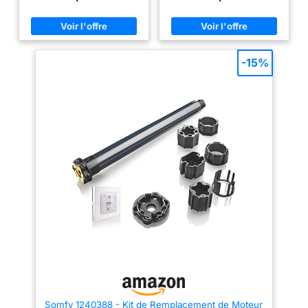
ajustable facilement par simple
volets bois ou alu
recoupe Moteur radio d'une
Ajustement précis : tubes
puissance de 10nm livré avec
télescopiques pour une
sa télécommande. Réglage de
adaptation millimétrée
Kit
fins de course mécanique via
premium : embout, plaque pivot,
les vis situé sur le moteur.
-15%
support, 7 attaches,
roue/couronne, vis, stylet et
télécommande
Fiable et
connectable : moteur IP44 15
trs/min, compatible avec la Box
AvosDim
Somfy 1240388 - Kit de Remplacement de Moteur