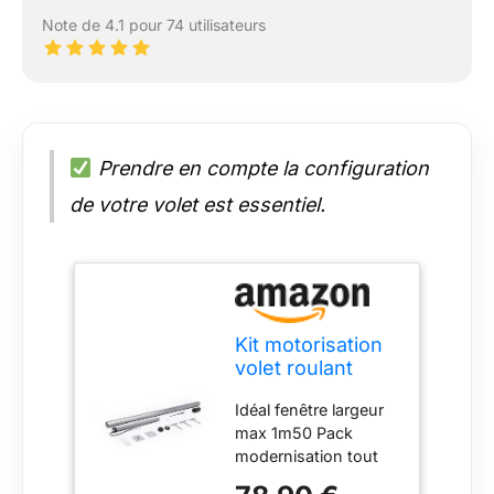
Note de 4.1 pour 74 utilisateurs
Prendre en compte la configuration
de votre volet est essentiel.
Kit motorisation
volet roulant
radio 1m50, 10nm
Idéal fenêtre largeur
max 20kg avec
max 1m50 Pack
télécommande,
modernisation tout
axe octo 60mm
inclus avec