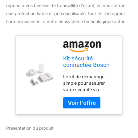
répond à vos besoins de tranquillité d’esprit, en vous offrant
une protection fiable et personnalisable, tout en s’intégrant
harmonieusement à votre écosystème technologique actuel.
Kit sécurité
connectée Bosch
Smart Home
Le kit de démarrage
(compatible avec
simple pour assurer
Apple Homekit)
votre sécurité via
l'application Bosch Smart
HOME Installation facile
et rapide via scan du QR
Code fourni Eléments
fournis: 1 contrôleur, 1
Présentation du produit
contact porte/fenêtre, 1
détecteur de mouvement