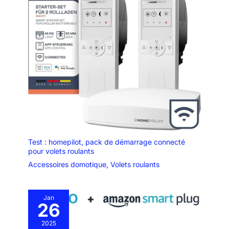
peuvent recevoir des notifications Push, tester/désactiver les
de sécurité pour créer un kit
appareils, vérifier l’état de l’alarme et plus encore Kit complet
alarme maison complet et
fourni : 1 station de base SBS50, 3 détecteurs de fumée XS01-
évolutif.
M, 1 adaptateur d’alimentation et 1 câble d’alimentation inclus. Il
suffit de télécharger l’appli X-Sense Home Security et d’ajouter
les appareils via un réseau Wi-Fi de 2,4 GHz (incompatible
avec la bande 5 GHz) pour commencer à protéger votre maison
de manière intelligente
Test : homepilot, pack de démarrage connecté
pour volets roulants
Accessoires domotique
,
Volets roulants
Jan
26
2025