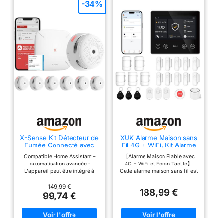
Stockage des données
-34%
sécurisé et respect des
données personnelles
grâce au Cloud Bosch,
situé en Allemagne 2 ans
de garantie Version
française uniquement
X-Sense Kit Détecteur de
XUK Alarme Maison sans
Fumée Connecté avec
Fil 4G + WiFi, Kit Alarme
Base SBS50, FS61
sans Abonnement
Compatible Home Assistant –
【Alarme Maison Fiable avec
automatisation avancée :
4G + WiFi et Écran Tactile】
L'appareil peut être intégré à
Cette alarme maison sans fil est
Home Assistant afin d’utiliser
équipée d’un écran tactile
les événements d'alarme
couleur de 4,3 pouces et d’un
149,99 €
188,99 €
comme déclencheurs pour des
processeur ARM9 performant
99,74 €
automatisations personnalisées.
pour une utilisation rapide et
La configuration dépend de
fluide. Compatible 4G, WiFi 2,4
l'environnement Home Assistant
GHz, GSM et GPRS, ce système