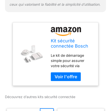
ceux qui valorisent la fiabilité et la simplicité d’utilisation.
Kit sécurité
connectée Bosch
Smart Home
Le kit de démarrage
(compatible avec
simple pour assurer
Apple Homekit)
votre sécurité via
l'application Bosch Smart
HOME Installation facile
et rapide via scan du QR
Code fourni Eléments
fournis: 1 contrôleur, 1
Découvrez d’autres kits sécurité connectée
contact porte/fenêtre, 1
détecteur de mouvement
et 1 détecteur de fumée