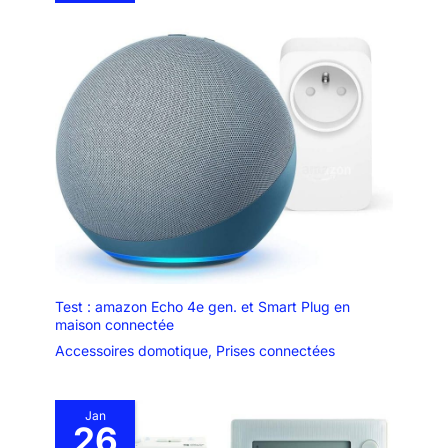
Test : amazon Echo 4e gen. et Smart Plug en
maison connectée
Accessoires domotique
,
Prises connectées
Jan
26