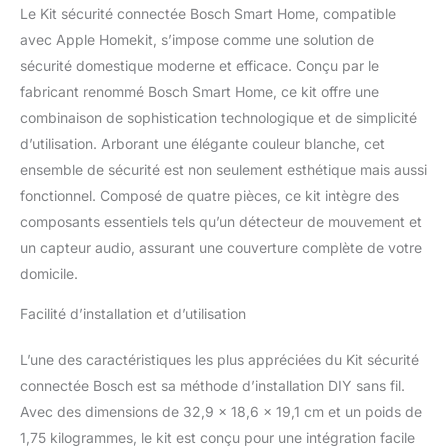
et 1 détecteur de fumée
Le Kit sécurité connectée Bosch Smart Home, compatible
Stockage des données
avec Apple Homekit, s’impose comme une solution de
sécurisé et respect des
sécurité domestique moderne et efficace. Conçu par le
données personnelles
fabricant renommé Bosch Smart Home, ce kit offre une
grâce au Cloud Bosch,
situé en Allemagne 2 ans
combinaison de sophistication technologique et de simplicité
de garantie Version
d’utilisation. Arborant une élégante couleur blanche, cet
française uniquement
ensemble de sécurité est non seulement esthétique mais aussi
fonctionnel. Composé de quatre pièces, ce kit intègre des
composants essentiels tels qu’un détecteur de mouvement et
un capteur audio, assurant une couverture complète de votre
domicile.
Facilité d’installation et d’utilisation
L’une des caractéristiques les plus appréciées du Kit sécurité
connectée Bosch est sa méthode d’installation DIY sans fil.
Avec des dimensions de 32,9 x 18,6 x 19,1 cm et un poids de
1,75 kilogrammes, le kit est conçu pour une intégration facile