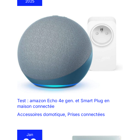
2025
ancienne vanne de
radiateur par Kasa et
suivez le guide étape par
étape dans l'application
pour l'installation; Vous
pouvez faire tout cela
vous-même sans
aucune difficulté
PROTECTION CONTRE
LE GEL - gardez vos
tuyaux hors gel et votre
maison en sécurité
Test : amazon Echo 4e gen. et Smart Plug en
maison connectée
Accessoires domotique
,
Prises connectées
Jan