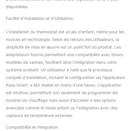
existantes (M30 x 1,5
disponibles.
mm) avec 6 adaptateurs
inclus pour maximiser la
Facilité d’Installation et d’Utilisation
compatibilité MATTER
CERTIFIÉE - Demandez à
L’installation du thermostat est un jeu d’enfant, même pour les
Apple HomeKit, Alexa,
Google Assistant,
novices en technologie. Selon les retours des utilisateurs, la
SmartThings ou une
simplicité de mise en œuvre est un point fort du produit. Les
autre plateforme Matter
adaptateurs fournis permettent une compatibilité avec divers
d'ajuster la température
modèles de vannes, facilitant ainsi l’intégration dans votre
de vos radiateurs MIEUX
AVEC LE CAPTEUR
système existant. Un utilisateur a noté que le processus
TAPO - Associez-le à un
complet d’installation, incluant la configuration via l’application
capteur de température
Kasa Smart, a été réalisé en moins d’une heure. L’application
externe (Tapo
est intuitive, permettant non seulement de programmer les
T310/T315)pour recueillir
horaires de chauffage mais aussi d’accéder à des options
des relevés de
température précis
avancées comme le mode enfant ou l’intégration avec des
(aucun hub ni application
capteurs de température externes.
supplémentaire requis);
Éteint automatiquement
Compatibilité et Intégration