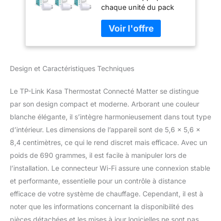
chaque unité du pack
Google Assistant,
CHAUFFAGE
Réduisez Vos
INTELLIGENT ET
factures et
COMPATIBILITÉ -
contrôlez Le
Veuillez noter que ce
Chauffage à
thermostat doit
Distance Via
Design et Caractéristiques Techniques
fonctionner avec un hub,
l'application, Kasa
vous devez avoir le KIT
Hub Requis, KE100
KE100 à l'avance; KE100
Le TP-Link Kasa Thermostat Connecté Matter se distingue
ne peut pas fonctionner
par son design compact et moderne. Arborant une couleur
avec le hub Tapo H100 et
blanche élégante, il s’intègre harmonieusement dans tout type
Tapo H200, uniquement
d’intérieur. Les dimensions de l’appareil sont de 5,6 x 5,6 x
le hub du kit KE100; Le
thermostat de radiateur
8,4 centimètres, ce qui le rend discret mais efficace. Avec un
intelligent est adapté
poids de 690 grammes, il est facile à manipuler lors de
pour étendre votre
l’installation. Le connecteur Wi-Fi assure une connexion stable
commande de chauffage
et performante, essentielle pour un contrôle à distance
numérique à des pièces
supplémentaires;
efficace de votre système de chauffage. Cependant, il est à
S'adapte à la plupart des
noter que les informations concernant la disponibilité des
vannes de radiateur
pièces détachées et les mises à jour logicielles ne sont pas