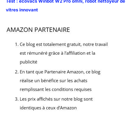
Test : ecovacs Winbot W2 Pro omni, robot nettoyeur de
vitres innovant