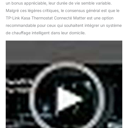
température idéale dans
un bonus appréciable, leur durée de vie semble variable.
chaque pièce
Malgré ces légères critiques, le consensus général est que le
individuellement;
TP-Link Kasa Thermostat Connecté Matter est une option
Enregistrez votre
recommandable pour ceux qui souhaitent intégrer un système
scénario préféré pour
une utilisation future
de chauffage intelligent dans leur domicile.
INSTALLATION RAPIDE
ET FACILE - Remplacez
simplement votre
ancienne vanne de
radiateur par Kasa et
suivez le guide étape par
étape dans l'application
pour l'installation; Vous
pouvez faire tout cela
vous-même sans
aucune difficulté
PROTECTION CONTRE
LE GEL - gardez vos
tuyaux hors gel et votre
maison en sécurité