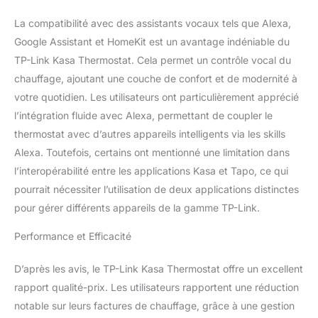
le chauffage et active la
protection contre le gel
La compatibilité avec des assistants vocaux tels que Alexa,
lorsque le capteur de
Google Assistant et HomeKit est un avantage indéniable du
fenêtre et de porte
connecté (Tapo T110) est
TP-Link Kasa Thermostat. Cela permet un contrôle vocal du
déclenché
chauffage, ajoutant une couche de confort et de modernité à
GÉOLOCALISATION
votre quotidien. Les utilisateurs ont particulièrement apprécié
GRATUITE - Grâce à la
l’intégration fluide avec Alexa, permettant de coupler le
fonction gratuite de
thermostat avec d’autres appareils intelligents via les skills
géoreperage, votre
maison chauffera lorsque
Alexa. Toutefois, certains ont mentionné une limitation dans
vous rentrerez chez
l’interopérabilité entre les applications Kasa et Tapo, ce qui
vous; Définissez la
pourrait nécessiter l’utilisation de deux applications distinctes
portee souhaitée, de 100
pour gérer différents appareils de la gamme TP-Link.
mètres à 2 kilomètres, et
vous pourrez toujours
Performance et Efficacité
entrer dans une maison
suffisamment
confortable COMMANDE
D’après les avis, le TP-Link Kasa Thermostat offre un excellent
À DISTANCE &
rapport qualité-prix. Les utilisateurs rapportent une réduction
PROGRAMMATION
notable sur leurs factures de chauffage, grâce à une gestion
INTELLIGENTE -