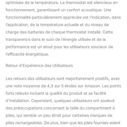
optimisée de la température. Le thermostat est silencieux en
Contrôlez la température
fonctionnement, garantissant un confort acoustique. Une
de votre maison de
n'importe où, n'importe
fonctionnalité particulièrement appréciée est l’indication, dans
quand avec l'application
l’application, de la température actuelle et du niveau de
Kasa Smart; Définissez
charge des batteries de chaque thermostat installé. Cette
des horaires pour
transparence dans le suivi de l’énergie utilisée et de la
automatiser votre
chauffage qui
performance est un atout pour les utilisateurs soucieux de
correspondent à vos
l’efficacité énergétique.
routines quotidiennes
UN POUR TOUS -
Retour d’Expérience des Utilisateurs
Chaque hub peut
connecter et contrôler
Les retours des utilisateurs sont majoritairement positifs, avec
jusqu'à 32 radiateurs,
une note moyenne de 4,3 sur 5 étoiles sur Amazon. Les points
avec l'application Kasa,
forts relevés incluent la qualité du produit et sa facilité
vous pouvez regrouper
et contrôler tous les
d’installation. Cependant, quelques utilisateurs ont soulevé
radiateurs, toutes les
des préoccupations concernant la taille du compartiment à
pièces sous contrôle
piles, qui semble un peu étroit pour certaines marques de
CONFORT PIÈCE PAR
piles rechargeables. De plus, bien que les piles fournies soient
PIÈCE - Réglez la