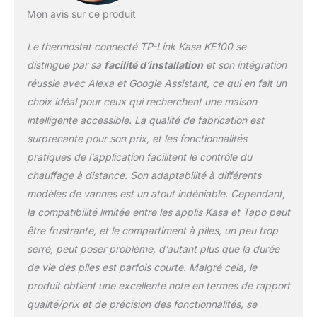
existantes (M30 x 1,5
Mon avis sur ce produit
mm) avec 6 adaptateurs
inclus pour maximiser la
Le thermostat connecté TP-Link Kasa KE100 se
compatibilité MATTER
distingue par sa
facilité d’installation
et son intégration
CERTIFIÉE - Demandez à
réussie avec Alexa et Google Assistant, ce qui en fait un
Apple HomeKit, Alexa,
choix idéal pour ceux qui recherchent une maison
Google Assistant,
SmartThings ou une
intelligente accessible. La qualité de fabrication est
autre plateforme Matter
surprenante pour son prix, et les fonctionnalités
d'ajuster la température
pratiques de l’application facilitent le contrôle du
de vos radiateurs MIEUX
chauffage à distance. Son adaptabilité à différents
AVEC LE CAPTEUR
TAPO - Associez-le à un
modèles de vannes est un atout indéniable. Cependant,
capteur de température
la compatibilité limitée entre les applis Kasa et Tapo peut
externe (Tapo
être frustrante, et le compartiment à piles, un peu trop
T310/T315)pour recueillir
serré, peut poser problème, d’autant plus que la durée
des relevés de
température précis
de vie des piles est parfois courte. Malgré cela, le
(aucun hub ni application
produit obtient une excellente note en termes de rapport
supplémentaire requis);
qualité/prix et de précision des fonctionnalités, se
Éteint automatiquement