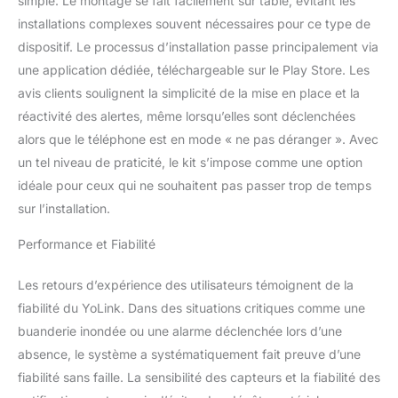
simple. Le montage se fait facilement sur table, évitant les
l'eau. Design étanche
robuste : avec un indice
installations complexes souvent nécessaires pour ce type de
d'étanchéité IP66
dispositif. Le processus d’installation passe principalement via
impressionnant, notre
une application dédiée, téléchargeable sur le Play Store. Les
détecteur de fuite d'eau
avis clients soulignent la simplicité de la mise en place et la
est conçu pour résister à
diverses conditions.
réactivité des alertes, même lorsqu’elles sont déclenchées
Avertissement de gel
alors que le téléphone est en mode « ne pas déranger ». Avec
intégré : équipé d'un
un tel niveau de praticité, le kit s’impose comme une option
capteur de basse
idéale pour ceux qui ne souhaitent pas passer trop de temps
température, le capteur
de fuite d'eau Yolink
sur l’installation.
détecte non seulement
les fuites, mais vous
Performance et Fiabilité
avertit également lorsque
la température tombe à
Les retours d’expérience des utilisateurs témoignent de la
des niveaux de
fiabilité du YoLink. Dans des situations critiques comme une
congélation, vous aidant
buanderie inondée ou une alarme déclenchée lors d’une
à prévenir les tuyaux
absence, le système a systématiquement fait preuve d’une
gelés et les dommages
potentiels pendant les
fiabilité sans faille. La sensibilité des capteurs et la fiabilité des
mois les plus froids.