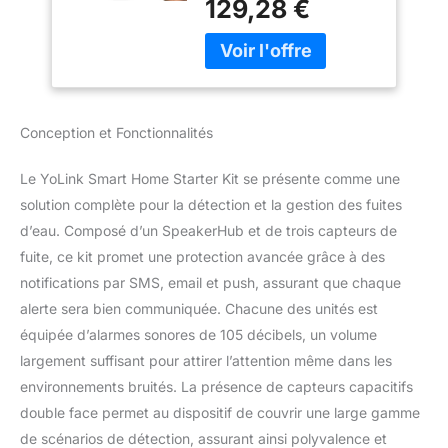
129,28 €
YoLink SpeakerHub,
Push Notifications,
comprenant un hub et
Freeze Warning,
trois capteurs de fuite
Lora Up to 1/4 Mile
d'eau. 4. Installation
Open-Air Range,
sans effort : profitez
w/Alexa, IFTTT
d'une installation sans
Conception et Fonctionnalités
tracas avec le capteur
d'eau sans fil YoLink Il
Le YoLink Smart Home Starter Kit se présente comme une
suffit de le placer près ou
sous l'équipement que
solution complète pour la détection et la gestion des fuites
vous souhaitez surveiller.
d’eau. Composé d’un SpeakerHub et de trois capteurs de
Idéal pour les toilettes,
fuite, ce kit promet une protection avancée grâce à des
les chauffe-eau, les
notifications par SMS, email et push, assurant que chaque
machines à laver, les
alerte sera bien communiquée. Chacune des unités est
lave-vaisselle, les éviers,
les aquariums, les
équipée d’alarmes sonores de 105 décibels, un volume
pompes de puisard et
largement suffisant pour attirer l’attention même dans les
d'autres zones
environnements bruités. La présence de capteurs capacitifs
potentielles de fuite
double face permet au dispositif de couvrir une large gamme
d'eau. Longue portée
inégalée : alimenté par la
de scénarios de détection, assurant ainsi polyvalence et