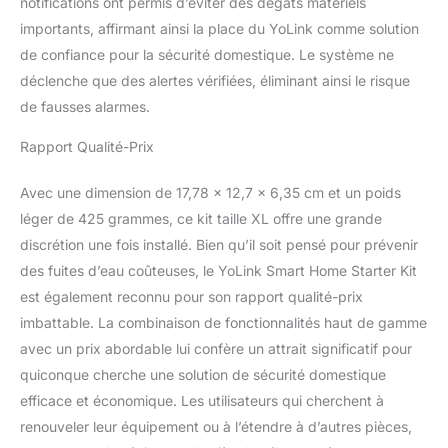
notifications ont permis d’éviter des dégâts matériels
Développez votre maison
importants, affirmant ainsi la place du YoLink comme solution
intelligente : le
de confiance pour la sécurité domestique. Le système ne
concentrateur YoLink
prend en charge plus de
déclenche que des alertes vérifiées, éliminant ainsi le risque
300 appareils et est
de fausses alarmes.
compatible avec toute la
gamme de produits
Rapport Qualité-Prix
intelligents YoLink : de la
sécurité et de la
Avec une dimension de 17,78 x 12,7 x 6,35 cm et un poids
surveillance de
léger de 425 grammes, ce kit taille XL offre une grande
l'environnement à
discrétion une fois installé. Bien qu’il soit pensé pour prévenir
l'alimentation, à
l'éclairage, aux serrures
des fuites d’eau coûteuses, le YoLink Smart Home Starter Kit
intelligentes et aux
est également reconnu pour son rapport qualité-prix
caméras à venir.
imbattable. La combinaison de fonctionnalités haut de gamme
Exigences simplifiées :
avec un prix abordable lui confère un attrait significatif pour
tout ce dont vous avez
besoin est un
quiconque cherche une solution de sécurité domestique
smartphone Android ou
efficace et économique. Les utilisateurs qui cherchent à
Apple, une connexion
renouveler leur équipement ou à l’étendre à d’autres pièces,
WiFi stable de 2,4 GHz.