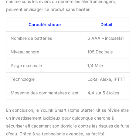
comme sous les éviers ou derrière les électroménagers,
L'application est gratuite,
offrant 5 SMS gratuits
peuvent envisager ce produit sans hésiter.
par appareil, avec ce kit
fournissant 20 SMS
Caractéristique
Détail
gratuits par mois. Besoin
de plus ? Des options
Nombre de batteries
6 AAA – incluse(s)
SMS supplémentaires
sont disponibles pour 2
Niveau sonore
105 Décibels
$ ou 5 $ par mois.
Alimentation longue
Plage maximale
1/4 Mile
durée : ce kit comprend
huit piles AAA
remplaçables qui durent
Technologie
LoRa, Alexa, IFTTT
plus de 5 ans, assurant
une protection continue.
Moyenne des commentaires client
4,4 sur 5 étoiles
Contenu : ce paquet
comprend 1
En conclusion, le YoLink Smart Home Starter Kit se révèle être
concentrateur YoLink et
3 capteurs, 4 articles au
un investissement judicieux pour quiconque cherche à
total. Le « nombre
sécuriser efficacement son domicile contre les risques de fuite
d'articles : 4 » fait
d’eau. Grâce à sa technologie avancée, sa facilité