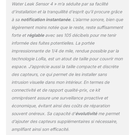
allant jusqu'à 0,3 km.
Water Leak Sensor 4 » m’a séduite par sa facilité
Parfait pour les
d’installation et la tranquillité d’esprit qu’il procure grâce
environnements Wi-Fi
à sa
notification instantanée
. L’alarme sonore, bien que
difficiles comme les
légèrement moins notée que le reste, reste suffisamment
sous-sols, les espaces
extérieurs, les hangars et
forte et
réglable
avec ses 105 décibels pour me tenir
les dépendances
informée des fuites potentielles. La portée
éloignées. Alerte audio
impressionnante de 1/4 de mile, rendue possible par la
puissante : restez
technologie LoRa, est un atout de taille pour couvrir mon
informé des fuites
potentielles avec l'alarme
espace. J’apprécie aussi la taille compacte et discrète
audio robuste de 105 dB
des capteurs, ce qui permet de les installer sans
de notre détecteur de
intrusion visuelle dans mon intérieur. En termes de
fuite d'eau. Réagissez
connectivité et de rapport qualité-prix, ce kit
rapidement en cas
d'urgence et protégez
omniprésent assure une surveillance proactive et
votre espace contre les
économique, évitant ainsi des coûts de réparation
dommages causés par
souvent onéreux. Sa capacité d’
évolutivité
me permet
l'eau. Design étanche
d’ajouter des capteurs supplémentaires si nécessaire,
robuste : avec un indice
amplifiant ainsi son efficacité.
d'étanchéité IP66