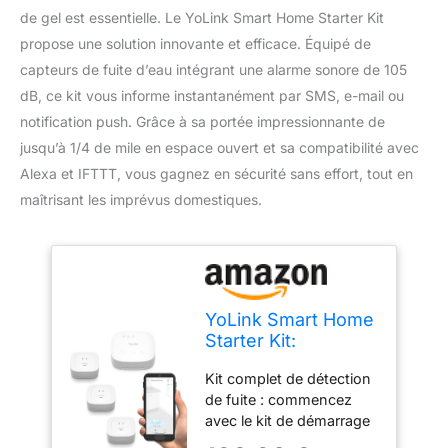
de gel est essentielle. Le YoLink Smart Home Starter Kit
propose une solution innovante et efficace. Équipé de
capteurs de fuite d’eau intégrant une alarme sonore de 105
dB, ce kit vous informe instantanément par SMS, e-mail ou
notification push. Grâce à sa portée impressionnante de
jusqu’à 1/4 de mile en espace ouvert et sa compatibilité avec
Alexa et IFTTT, vous gagnez en sécurité sans effort, tout en
maîtrisant les imprévus domestiques.
YoLink Smart Home
Starter Kit:
SpeakerHub &
Kit complet de détection
Water Leak Sensor
de fuite : commencez
4 with 105dB Audio
avec le kit de démarrage
Alarm 3-Pack,
de détection de fuite
SMS/Text, Email &