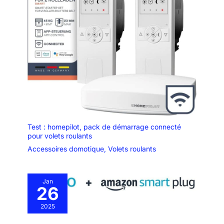
surveillance de
l'environnement à
l'alimentation, à
l'éclairage, aux serrures
intelligentes et aux
caméras à venir.
Exigences simplifiées :
tout ce dont vous avez
besoin est un
smartphone Android ou
Apple, une connexion
WiFi stable de 2,4 GHz.
Test : homepilot, pack de démarrage connecté
L'application est gratuite,
pour volets roulants
offrant 5 SMS gratuits
Accessoires domotique
,
Volets roulants
par appareil, avec ce kit
fournissant 20 SMS
gratuits par mois. Besoin
Jan
de plus ? Des options
26
SMS supplémentaires
sont disponibles pour 2
2025
$ ou 5 $ par mois.