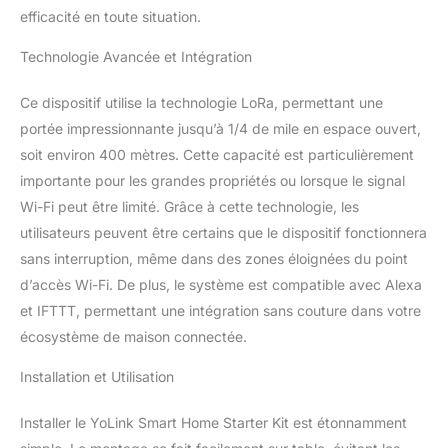
technologie LoRa, notre
efficacité en toute situation.
système offre une portée
de réception de pointe
Technologie Avancée et Intégration
allant jusqu'à 0,3 km.
Parfait pour les
Ce dispositif utilise la technologie LoRa, permettant une
environnements Wi-Fi
portée impressionnante jusqu’à 1/4 de mile en espace ouvert,
difficiles comme les
soit environ 400 mètres. Cette capacité est particulièrement
sous-sols, les espaces
extérieurs, les hangars et
importante pour les grandes propriétés ou lorsque le signal
les dépendances
Wi-Fi peut être limité. Grâce à cette technologie, les
éloignées. Alerte audio
utilisateurs peuvent être certains que le dispositif fonctionnera
puissante : restez
sans interruption, même dans des zones éloignées du point
informé des fuites
potentielles avec l'alarme
d’accès Wi-Fi. De plus, le système est compatible avec Alexa
audio robuste de 105 dB
et IFTTT, permettant une intégration sans couture dans votre
de notre détecteur de
écosystème de maison connectée.
fuite d'eau. Réagissez
rapidement en cas
Installation et Utilisation
d'urgence et protégez
votre espace contre les
Installer le YoLink Smart Home Starter Kit est étonnamment
dommages causés par