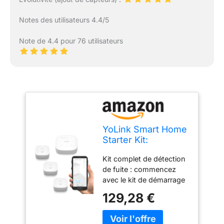
Notes des utilisateurs 4.4/5
Note de 4.4 pour 76 utilisateurs
YoLink Smart Home
Starter Kit:
SpeakerHub &
Kit complet de détection
Water Leak Sensor
de fuite : commencez
4 with 105dB Audio
avec le kit de démarrage
Alarm 3-Pack,
de détection de fuite
SMS/Text, Email &
129,28 €
YoLink SpeakerHub,
Push Notifications,
comprenant un hub et
Freeze Warning,
trois capteurs de fuite
Lora Up to 1/4 Mile