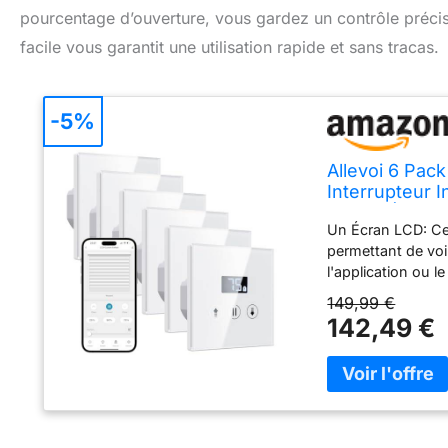
pourcentage d’ouverture, vous gardez un contrôle précis s
facile vous garantit une utilisation rapide et sans tracas.
-5%
Allevoi 6 Pac
Interrupteur I
Home, Équipé 
Un Écran LCD: Cet
permettant de voi
l'application ou l
désactivé sur de
149,99 €
sur ce bouton, le
142,49 €
manipulations ou 
propose une toute
(25 %, 50 %, 75 %
Système de calibra
rapidement l'appar
calibration auto.