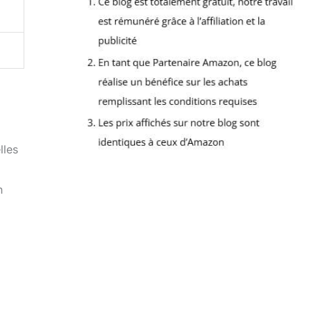
i
lles
n