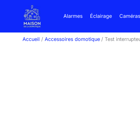
Aller
au
Alarmes
Éclairage
Caméra
contenu
Accueil
Accessoires domotique
Test interrupte