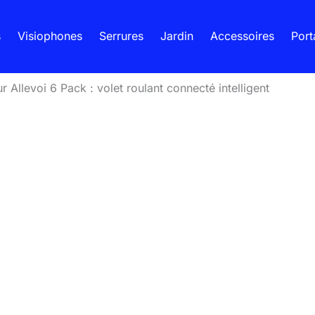
s
Visiophones
Serrures
Jardin
Accessoires
Port
ur Allevoi 6 Pack : volet roulant connecté intelligent