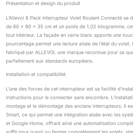
Présentation et design du produit
interrupteur de ri
Google Assistant 
(Veuillez suivre 
L’Allevoi 6 Pack Interrupteur Volet Roulant Connecté se
Vous pouvez régle
de 80 x 80 x 35 cm et un poids de 1,02 kilogramme, cet i
l'application en 
tout intérieur. La façade en verre blanc apporte une tou
Amélioration du si
pour éviter les d
pourcentage permet une lecture aisée de l’état du volet.
jour pour une rép
fabriqué par ALLEVOI, une marque reconnue pour sa quali
l'approchez pas d
parfaitement aux standards européens.
Installation et compatibilité
L’une des forces de cet interrupteur est sa facilité d’install
instructions pour le connecter sans encombre. L’installa
montage et le démontage des anciens interrupteurs. Il es
Smart, ce qui permet une intégration aisée avec les systè
et Google Home, offrant ainsi une automatisation complèt
suffit pour ouvrir ou fermer complètement les volets, simpl