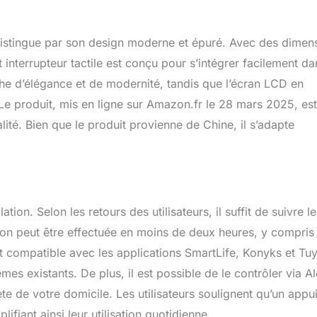
deau intelligent est compatible avec Alexa, Siri, Echo, Echo Dot,
et Google Home. Par exemple, "Alexa, ouvre les rideaux".
les étapes de connexion dans le manuel). Fonction de minuterie:
 distingue par son design moderne et épuré. Avec des dimen
r l'heure d'ouverture et de fermeture des rideaux sur
nterrupteur tactile est conçu pour s’intégrer facilement da
fonction de vos besoins quotidiens ou hebdomadaires.
che d’élégance et de modernité, tandis que l’écran LCD en
gnal: Notre interrupteur de rideau intelligent a un signal amélioré
éconnexions. Une nouvelle puce a été ajoutée dans cette mise à
 Le produit, mis en ligne sur Amazon.fr le 28 mars 2025, est
onse plus rapide. (Nécessite un fil neutre) Avertissement: Ne
té. Bien que le produit provienne de Chine, il s’adapte
es températures élevées pour éviter les risques d'incendie.
ation. Selon les retours des utilisateurs, il suffit de suivre l
tion peut être effectuée en moins de deux heures, y compris 
t compatible avec les applications SmartLife, Konyks et Tu
mes existants. De plus, il est possible de le contrôler via A
e de votre domicile. Les utilisateurs soulignent qu’un appu
ifiant ainsi leur utilisation quotidienne.