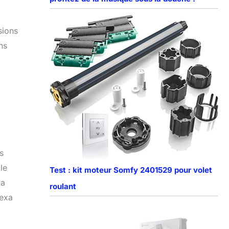
sions
ns
es
le
Test : kit moteur Somfy 2401529 pour volet
ya
roulant
lexa
i