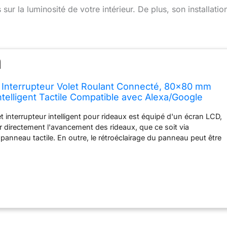
ur la luminosité de votre intérieur. De plus, son installatio
k Interrupteur Volet Roulant Connecté, 80x80 mm
ntelligent Tactile Compatible avec Alexa/Google
un Écran LCD en Pourcentage, Facile Installation
 interrupteur intelligent pour rideaux est équipé d'un écran LCD,
r directement l'avancement des rideaux, que ce soit via
e panneau tactile. En outre, le rétroéclairage du panneau peut être
mande. Fonction de verrouillage enfant: Lorsque vous appuyez
 panneau se met en mode verrouillage pour éviter les mauvaises
l'accès par les enfants. Contrôle par pourcentage: Allevoi
 nouvelle interface d'application avec trois réglages pratiques
) et permet de faire fonctionner les rideaux de 0 % à 100 %.
tion efficace: L'interrupteur offre trois modes pour calibrer
eil, comme la calibration manuelle, la calibration rapide ou la
 (Voir le manuel pour plus de détails) Commande vocale: Notre