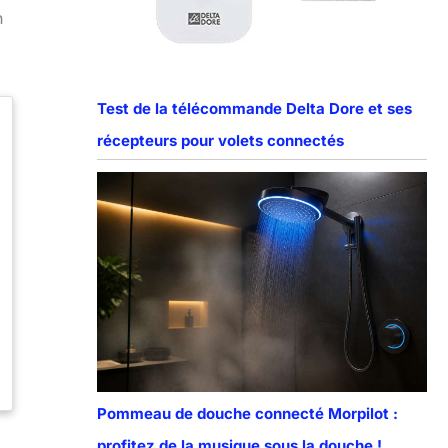
n
Test de la télécommande Delta Dore et ses
récepteurs pour volets connectés
Pommeau de douche connecté Morpilot :
profitez de la musique sous la douche !