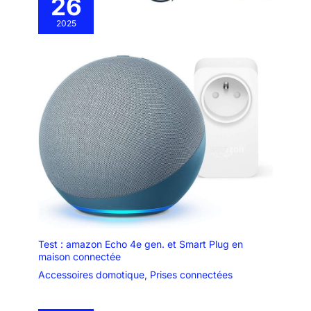
26
2025
Test : amazon Echo 4e gen. et Smart Plug en
maison connectée
Accessoires domotique
,
Prises connectées