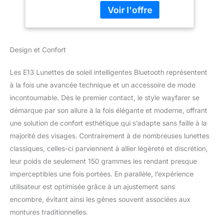
à oreille ouverte,
style et de technologie
étanchéité IP65,
qui améliorera votre vie
micro, haut-
quotidienne 2. Ces
parleurs mains
lunettes Bluetooth
libres, lunettes
Design et Confort
innovantes servent
audio avec UV400
également de lunettes de
et charge
soleil intelligentes,
Les E13 Lunettes de soleil intelligentes Bluetooth représentent
dotées de la technologie
à la fois une avancée technique et un accessoire de mode
audio à oreilles ouvertes
incontournable. Dès le premier contact, le style wayfarer se
et d'un assistant vocal
démarque par son allure à la fois élégante et moderne, offrant
pour une communication
mains libres et une
une solution de confort esthétique qui s’adapte sans faille à la
expérience d'écoute
majorité des visages. Contrairement à de nombreuses lunettes
fabuleuse. 3. Adoptez la
classiques, celles-ci parviennent à allier légèreté et discrétion,
commodité de la
leur poids de seulement 150 grammes les rendant presque
télécommande de la
caméra et des haut-
imperceptibles une fois portées. En parallèle, l’expérience
parleurs de micro à
utilisateur est optimisée grâce à un ajustement sans
charge magnétique qui
encombre, évitant ainsi les gênes souvent associées aux
sont également équipés
montures traditionnelles.
de la technologie de