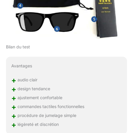
Bilan du test
Avantages
+
audio clair
+
design tendance
+
ajustement confortable
+
commandes tactiles fonctionnelles
+
procédure de jumelage simple
+
légèreté et discrétion