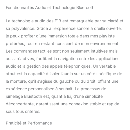
réduction automatique
Fonctionnalités Audio et Technologie Bluetooth
du bruit. 4. Avec
Bluetooth 5.0, ces
La technologie audio des E13 est remarquable par sa clarté et
lunettes audio offrent
une connectivité
sa polyvalence. Grâce à l’expérience sonore à oreille ouverte,
supérieure et une lecture
je peux profiter d’une immersion totale dans mes playlists
de musique
préférées, tout en restant conscient de mon environnement.
ininterrompue jusqu'à 5
Les commandes tactiles sont non seulement intuitives mais
heures qui fonctionnent
sans relâche pour vous
aussi réactives, facilitant la navigation entre les applications
offrir une expérience
audio et la gestion des appels téléphoniques. Un véritable
d'écoute imbattable. 5.
atout est la capacité d’isoler l’audio sur un côté spécifique de
Offrez à vos yeux la
la monture, qu’il s’agisse du gauche ou du droit, offrant une
protection UV400 qu'ils
expérience personnalisée à souhait. Le processus de
méritent avec le modèle
G05 qui recommande
jumelage Bluetooth est, quant à lui, d’une simplicité
pour les hommes et les
déconcertante, garantissant une connexion stable et rapide
femmes, avec des verres
sous tous critères.
en nylon et des
montures TR90 – un
Praticité et Performance
choix intelligent pour