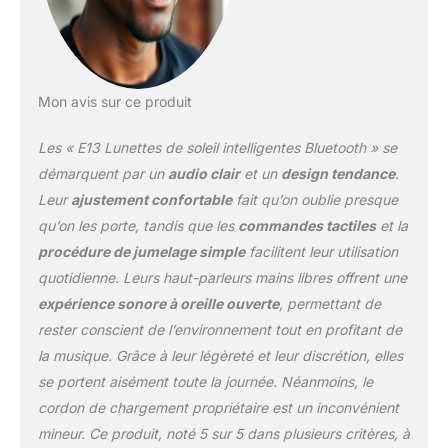
télécommande de la
caméra et des haut-
parleurs de micro à
charge magnétique qui
sont également équipés
Mon avis sur ce produit
de la technologie de
réduction automatique
Les « E13 Lunettes de soleil intelligentes Bluetooth » se
du bruit. 4. Avec
démarquent par un
audio clair
et un
design tendance
.
Bluetooth 5.0, ces
Leur
ajustement confortable
fait qu’on oublie presque
lunettes audio offrent
qu’on les porte, tandis que les
commandes tactiles
et la
une connectivité
supérieure et une lecture
procédure de jumelage simple
facilitent leur utilisation
de musique
quotidienne. Leurs haut-parleurs mains libres offrent une
ininterrompue jusqu'à 5
expérience sonore à oreille ouverte
, permettant de
heures qui fonctionnent
rester conscient de l’environnement tout en profitant de
sans relâche pour vous
offrir une expérience
la musique. Grâce à leur légèreté et leur discrétion, elles
d'écoute imbattable. 5.
se portent aisément toute la journée. Néanmoins, le
Offrez à vos yeux la
cordon de chargement propriétaire est un inconvénient
protection UV400 qu'ils
mineur. Ce produit, noté 5 sur 5 dans plusieurs critères, à
méritent avec le modèle