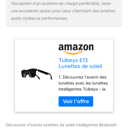
G05 qui recommande
l’exception d’un système de charge perfectible, reste
pour les hommes et les
une excellente option pour ceux cherchant des lunettes
femmes, avec des verres
audio stylées et performantes.
en nylon et des
montures TR90 – un
choix intelligent pour
vous rendre plus
intelligent
Tulbeys E13
Lunettes de soleil
intelligentes
1. Découvrez l'avenir des
Bluetooth –
lunettes avec les lunettes
Assistant vocal,
intelligentes Tulbeys – la
expérience sonore
combinaison parfaite de
à oreille ouverte,
style et de technologie
étanchéité IP65,
qui améliorera votre vie
micro, haut-
quotidienne 2. Ces
parleurs mains
lunettes Bluetooth
libres, lunettes
Découvrez d’autres lunettes de soleil intelligentes Bluetooth
innovantes servent
audio avec UV400