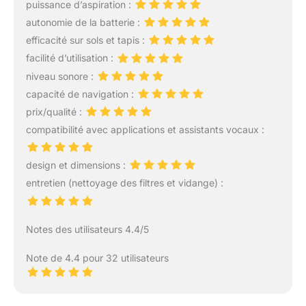
puissance d’aspiration :
jusqu'à ce que la tâche
de nettoyage soit
autonomie de la batterie :
terminée et qu'elle soit
efficacité sur sols et tapis :
rechargée Service client
facilité d’utilisation :
24 heures sur 24 : nous
niveau sonore :
adhérons toujours au
concept d'un excellent
capacité de navigation :
service client. Nous vous
prix/qualité :
fournissons un service
compatibilité avec applications et assistants vocaux :
client professionnel 24
heures (du lundi au
vendredi) et 2 ans de
design et dimensions :
service après-vente. Si
entretien (nettoyage des filtres et vidange) :
vous avez des
questions, vous pouvez
trouver le contenu
Notes des utilisateurs 4.4/5
correspondant dans le
manuel d'utilisation et
Note de 4.4 pour 32 utilisateurs
vous pouvez également
nous contacter à tout
moment