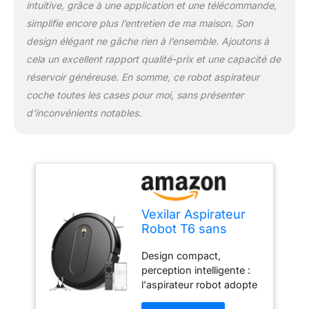
débris des animaux.
intuitive, grâce à une application et une télécommande,
Lorsque le robot
simplifie encore plus l’entretien de ma maison. Son
aspirateur est connecté à
design élégant ne gâche rien à l’ensemble. Ajoutons à
Wif, vous pouvez citer
cela un excellent rapport qualité-prix et une capacité de
vos tâches de nettoyage
via l'application, et vous
réservoir généreuse. En somme, ce robot aspirateur
pourrez également
coche toutes les cases pour moi, sans présenter
contrôler à distance son
d’inconvénients notables.
processus de nettoyage
(mode de nettoyage,
taille d'aspiration, etc.).
Lorsque vous rentrez
chez vous, vous verrez
que vos sols sont
impeccables 5 modes de
Vexilar Aspirateur
nettoyage pour répondre
Robot T6 sans
à vos besoins de
Fonction de
nettoyage : le robot
Design compact,
Balayage, Super
aspirateur peut changer
perception intelligente :
Fin, Wi-FI,
le mode de nettoyage
l'aspirateur robot adopte
Compatible avec
dont vous avez besoin
un design de corps
Commande vocale
via l'application à volonté