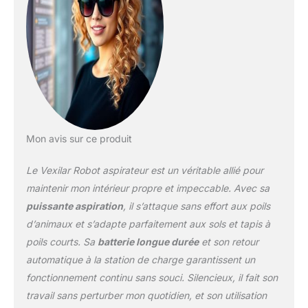
plus sensibles qui
peuvent observer
efficacement
l'environnement et
traverser les obstacles
d'une hauteur inférieure
à 15 mm. Lorsque vous
trouvez un tapis, il ajuste
automatiquement la
puissance d'aspiration
Mon avis sur ce produit
au mode maximal,
ramassant facilement les
Le Vexilar Robot aspirateur est un véritable allié pour
ordures et la poussière
maintenir mon intérieur propre et impeccable. Avec sa
cachées dans le tapis. Il
puissante aspiration
, il s’attaque sans effort aux poils
peut également éviter les
d’animaux et s’adapte parfaitement aux sols et tapis à
obstacles, les collisions
ou les chutes de hauteur
poils courts. Sa
batterie longue durée
et son retour
Programme de nettoyage
automatique à la station de charge garantissent un
: ce robot aspirateur
fonctionnement continu sans souci. Silencieux, il fait son
nettoie efficacement les
travail sans perturber mon quotidien, et son utilisation
poils, la poussière et les