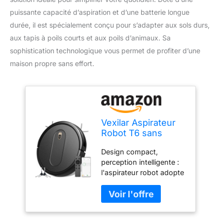
puissante capacité d’aspiration et d’une batterie longue
durée, il est spécialement conçu pour s’adapter aux sols durs,
aux tapis à poils courts et aux poils d’animaux. Sa
sophistication technologique vous permet de profiter d’une
maison propre sans effort.
Vexilar Aspirateur
Robot T6 sans
Fonction de
Design compact,
Balayage, Super
perception intelligente :
Fin, Wi-FI,
l'aspirateur robot adopte
Compatible avec
un design de corps
Commande vocale
intégré, qui évite le
Alexa, Auto-Charge
problème de
silencieuse, pour
l'accumulation de saleté
sols en Bois, Tapis