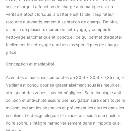
obstacles, les collisions
seule charge. La fonction de charge automatique est un
ou les chutes de hauteur
véritable atout : lorsque la batterie est faible, l’aspirateur
Programme de nettoyage
retourne automatiquement à sa station de charge. De plus, il
: ce robot aspirateur
dispose de plusieurs modes de nettoyage, y compris le
nettoie efficacement les
poils, la poussière et les
nettoyage automatique et ponctuel, ce qui permet d’adapter
débris des animaux.
facilement le nettoyage aux besoins spécifiques de chaque
Lorsque le robot
pièce.
aspirateur est connecté à
Wif, vous pouvez citer
Conception et maniabilité
vos tâches de nettoyage
via l'application, et vous
Avec des dimensions compactes de 30,6 x 30,6 x 7,35 cm, le
pourrez également
Vexilar est conçu pour se glisser aisément sous les meubles,
contrôler à distance son
processus de nettoyage
atteignant des zones souvent négligées. Sa technologie anti-
(mode de nettoyage,
collision et anti-chute assure une navigation sûre dans toute la
taille d'aspiration, etc.).
maison, évitant les obstacles et prévenant les chutes dans les
Lorsque vous rentrez
escaliers. Le design élégant et mince, associé à une couleur
chez vous, vous verrez
que vos sols sont
noire sobre, s’intègre harmonieusement dans n’importe quel
impeccables 5 modes de
intérieur.