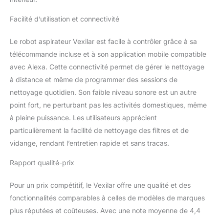
nettoyage pour répondre
à vos besoins de
Facilité d’utilisation et connectivité
nettoyage : le robot
aspirateur peut changer
Le robot aspirateur Vexilar est facile à contrôler grâce à sa
le mode de nettoyage
télécommande incluse et à son application mobile compatible
dont vous avez besoin
avec Alexa. Cette connectivité permet de gérer le nettoyage
via l'application à volonté
lorsqu'il est connecté au
à distance et même de programmer des sessions de
Wi-Fi, comme le
nettoyage quotidien. Son faible niveau sonore est un autre
nettoyage aléatoire, le
point fort, ne perturbant pas les activités domestiques, même
nettoyage à point fixe, le
à pleine puissance. Les utilisateurs apprécient
nettoyage des bords, le
nettoyage programmé et
particulièrement la facilité de nettoyage des filtres et de
le nettoyage manuel.
vidange, rendant l’entretien rapide et sans tracas.
Vous pouvez également
contrôler le mode de
Rapport qualité-prix
nettoyage du robot
aspirateur via la
Pour un prix compétitif, le Vexilar offre une qualité et des
télécommande pour
fonctionnalités comparables à celles de modèles de marques
laisser vos sols
plus réputées et coûteuses. Avec une note moyenne de 4,4
impeccables facilement