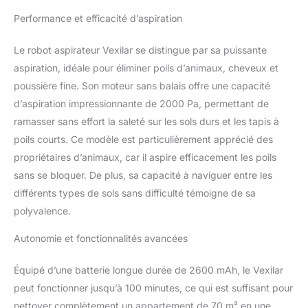
et les dommages causés
et Poils d'animaux
Performance et efficacité d’aspiration
par les positions
traditionnelles de
détection de collisions
Le robot aspirateur Vexilar se distingue par sa puissante
(creux). Le robot
aspiration, idéale pour éliminer poils d’animaux, cheveux et
aspirateur est équipé de
poussière fine. Son moteur sans balais offre une capacité
capteurs électroniques
d’aspiration impressionnante de 2000 Pa, permettant de
plus sensibles qui
peuvent observer
ramasser sans effort la saleté sur les sols durs et les tapis à
efficacement
poils courts. Ce modèle est particulièrement apprécié des
l'environnement et
propriétaires d’animaux, car il aspire efficacement les poils
traverser les obstacles
sans se bloquer. De plus, sa capacité à naviguer entre les
d'une hauteur inférieure
à 15 mm. Lorsque vous
différents types de sols sans difficulté témoigne de sa
trouvez un tapis, il ajuste
polyvalence.
automatiquement la
puissance d'aspiration
Autonomie et fonctionnalités avancées
au mode maximal,
ramassant facilement les
Équipé d’une batterie longue durée de 2600 mAh, le Vexilar
ordures et la poussière
peut fonctionner jusqu’à 100 minutes, ce qui est suffisant pour
cachées dans le tapis. Il
nettoyer complètement un appartement de 70 m² en une
peut également éviter les