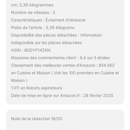
permet de nettoyer
cm; 3,39 kilogrammes
facilement les zones
Nombre de vitesses : 3
difficiles d'accès manuel,
Caractéristiques : Évitement d’obstacle
telles que la base des
Poids de l’article : 3,39 Kilograms
canapés et des lits. En
outre, il possède
Disponibilité des pièces détachées : Information
également une forte
indisponible sur les pièces détachées
puissance d'aspiration
ASIN : B0DYF14ZKN
de 2 800 Pa et un temps
Moyenne des commentaires client : 4,4 sur 5 étoiles
de fonctionnement ultra
long de 2 heures.
Classement des meilleures ventes d’Amazon : 854 382
Lorsque le niveau de la
en Cuisine et Maison ( Voir les 100 premiers en Cuisine et
batterie est inférieur à 15
Maison )
%, il reviendra
1 011 en Robots aspirateurs
automatiquement à la
station de charge pour
Date de mise en ligne sur Amazon.fr : 28 février 2025
se charger et, une fois
qu'il est complètement
chargé, il continuera à
Note de la rédaction 18/20
nettoyer du dernier
endroit où il a été laissé,