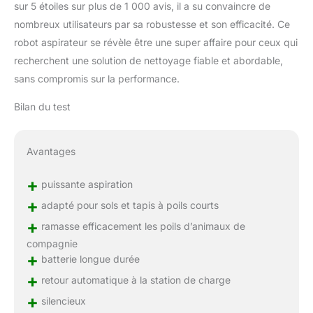
Contrôle via application
sur 5 étoiles sur plus de 1 000 avis, il a su convaincre de
et trois voies de
nombreux utilisateurs par sa robustesse et son efficacité. Ce
nettoyage : l'aspirateur
robot aspirateur se révèle être une super affaire pour ceux qui
robot permet de
recherchent une solution de nettoyage fiable et abordable,
sélectionner le mode de
nettoyage, de
sans compromis sur la performance.
programmer le temps de
Bilan du test
nettoyage et de
sélectionner le niveau
d'aspiration via
Avantages
l'application. Selon les
différents besoins de
+
nettoyage, vous pouvez
puissante aspiration
effectuer un nettoyage
+
adapté pour sols et tapis à poils courts
en zigzag, un nettoyage
+
des bords et identifier les
ramasse efficacement les poils d’animaux de
zones manquantes et
compagnie
effectuer un nettoyage
+
batterie longue durée
secondaire en zigzag
+
retour automatique à la station de charge
Faible bruit et grande
+
boîte à poussière : le
silencieux
bruit du robot aspirateur