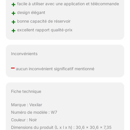
+
facile à utiliser avec une application et télécommande
est inférieur à 60 db,
+
nettoie silencieusement
design élégant
et ne perturbera pas
+
bonne capacité de réservoir
votre repos ni celui de
+
excellent rapport qualité-prix
votre famille. Équipé
d'une boîte à poussière
de 500 ml de capacité
pour réduire la fréquence
Inconvénients
de vidange des déchets
et double filtration pour
–
éviter la pollution
aucun inconvénient significatif mentionné
secondaire 【Design de
corps ultra-fin, forte
aspiration et temps de
fonctionnement
Fiche technique
prolongé】Robot
aspirateur adopte un
Marque : Vexilar
design de corps ultra-fin
Numéro de modèle : W7
tout-en-un avec une
Couleur : Noir
hauteur de seulement
Dimensions du produit (L x l x h) : 30,6 x 30,6 x 7,35
7,35 cm, ce qui vous