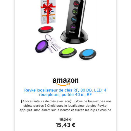
Field Communication) de
Lorsqu'un autre appareil
Galaxy SmartTag2 affiche votre
Android détecte votre
contact enregistré et un
localisateur, il transmet sa
message sur le smartphone de
position la plus récente. Le
celui qui le trouve, quel que soit
localisateur crypte et anonymise
le système d'exploitation
les données pendant la
transmission, garantissant ainsi
que les informations de
localisation ne peuvent être
interceptées ou altérées en
cours de route. 【Alerte sonore
et localisation sur la carte】 :
lorsque le traceur se trouve à
portée du Bluetooth, vous
pouvez activer la fonction
d'alerte sonore sur votre
appareil mobile pour localiser
rapidement les objets à
proximité. Si le traceur se trouve
hors de portée du Bluetooth,
Reyke localisateur de clés RF, 80 DB, LED, 4
vous pouvez localiser la
récepteurs, portée 40 m, RF
dernière position de l'appareil
sur la carte. 【Partagez vos
【4 localisateurs de clés avec son】 : Vous ne trouvez pas vos
objets】 : vous pouvez partager
objets perdus ? Choisissez le localisateur de clés Reyke,
vos objets avec d'autres
appuyez simplement sur le bouton et suivez les bips ! Vous ne
personnes via l'application
perdrez plus jamais vos objets de valeur. Livré avec 4
Google Find My Device, ce qui
récepteurs, des anneaux de porte-clés et du ruban adhésif
16,24 €
permet à davantage de
double-face pour fixer sur les clés, télécommandes,
15,43 €
personnes de les voir. Si vous
téléphones mobiles, portefeuilles, animaux (traceur pour chat),
perdez ou égarez un objet, vous