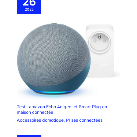
26
2025
Test : amazon Echo 4e gen. et Smart Plug en
maison connectée
Accessoires domotique
,
Prises connectées