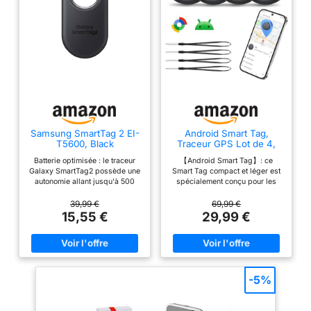
Samsung SmartTag 2 EI-
Android Smart Tag,
T5600, Black
Traceur GPS Lot de 4,
Localisateur D’Objets
Batterie optimisée : le traceur
【Android Smart Tag】: ce
Bluetooth
Galaxy SmartTag2 possède une
Smart Tag compact et léger est
autonomie allant jusqu'à 500
spécialement conçu pour les
jours, et jusqu'à 40 % de
utilisateurs d'Android. Associé à
batterie en plus avec le mode
l'application Google Find Hub, il
39,99 €
69,99 €
économie d'énergie, pour avoir
permet de localiser facilement
15,55 €
29,99 €
toujours sous contrôle vos
vos effets personnels. Idéal
objets Design durable : le
pour localiser votre voiture, vos
Galaxy SmartTag2 grâce à la
clés, votre portefeuille et vos
classification IP67 est un
bagages. 【Mode Perdu et
compagnon de voyage pratique
protection de la vie privée】 : si
et résistant, conçu pour résister
votre appareil venait à
-5%
à la poussière et à l'eau- Mode
disparaître, vous pouvez activer
intelligent : lorsque le mode
le mode Perdu dans
Smart est activé, le NFC (Near
l'application Google Localiser.