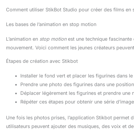
stop motion et créez des
Central
films mettant en vedette
pro
Comment utiliser StikBot Studio pour créer des films en
les Stikbots en utilisant
Zingta
notre application Stikbot
Doctor 
Les bases de l’animation en stop motion
Studio Couleur spéciale :
Kalli
comprend 2 figurines
spécial
articulées StikBots avec
Stikbot 
L’animation en
stop motion
est une technique fascinante q
de nouvelles couleurs de
ni
corps Collection : ce lot de
suppl
mouvement. Voici comment les jeunes créateurs peuvent ut
2 n'est qu'une fraction de
animat
la collection Stikbot.
tout c
Étapes de création avec Stikbot
Explorez les autres packs
besoi
et complétez votre
pers
ensemble avec StikBot
rempli
Installer le fond vert et placer les figurines dans l
MegaBots, Série Avatar,
roulea
Prendre une photo des figurines dans une position 
Packs à thème et autres
sera
séries simples Jouet
ens
Déplacer légèrement les figurines et prendre une 
vapeur accrédité : avec
d'a
l'accréditation officielle
d'a
Répéter ces étapes pour obtenir une série d’imag
STEAM Toys du guide
compre
Good Play du Dr Gummer,
ensembl
la ligne StikBot est un
et d'ar
Une fois les photos prises, l’application Stikbot permet
excellent jouet éducatif
réali
utilisateurs peuvent ajouter des musiques, des voix et de
qui peut favoriser la
appren
créativité et développer
d'anim