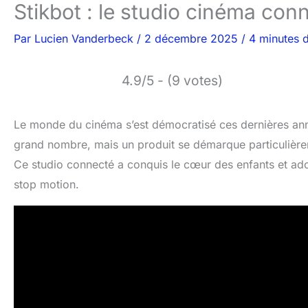
Stikbot : le studio cinéma co
Par
Lucien Vanderbeck
/
2 décembre 2025
/
4 minutes d
4.9/5 - (9 votes)
Le monde du cinéma s’est démocratisé ces dernières anné
grand nombre, mais un produit se démarque particulièrem
Ce studio connecté a conquis le cœur des enfants et adol
stop motion.