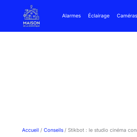
Aller
au
Alarmes
Éclairage
Caméra
contenu
Accueil
Conseils
Stikbot : le studio cinéma co